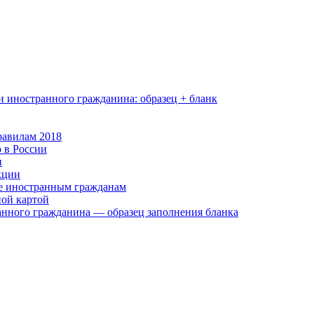
и иностранного гражданина: образец + бланк
равилам 2018
 в России
н
кции
е иностранным гражданам
ной картой
нного гражданина — образец заполнения бланка