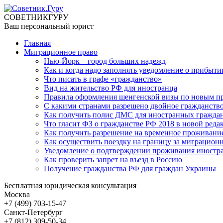
СОВЕТНИК
ГУРУ
Ваш персональный юрист
Главная
Миграционное право
Нью-Йорк – город больших надежд
Как и когда надо заполнять уведомление о прибыти
Что писать в графе «гражданство»
Вид на жительство РФ для иностранца
Правила оформления шенгенской визы по новым п
С какими странами разрешено двойное гражданство
Как получить полис ДМС для иностранных гражда
Что гласит ФЗ о гражданстве РФ 2018 в новой реда
Как получить разрешение на временное проживани
Как осуществить поездку на границу за миграцион
Уведомление о подтверждении проживания иностра
Как проверить запрет на въезд в Россию
Получение гражданства РФ для граждан Украины
Бесплатная юридическая консультация
Москва
+7 (499)
703-15-47
Санкт-Петербург
+7 (812)
309-50-34