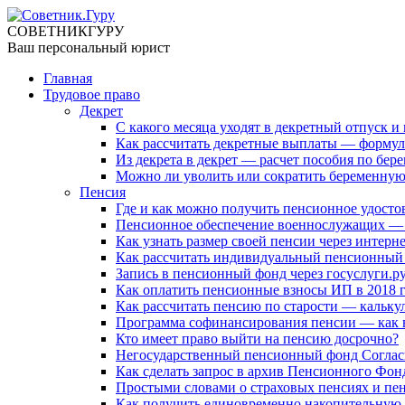
СОВЕТНИК
ГУРУ
Ваш персональный юрист
Главная
Трудовое право
Декрет
С какого месяца уходят в декретный отпуск 
Как рассчитать декретные выплаты — формула
Из декрета в декрет — расчет пособия по бер
Можно ли уволить или сократить беременну
Пенсия
Где и как можно получить пенсионное удосто
Пенсионное обеспечение военнослужащих — 
Как узнать размер своей пенсии через интерн
Как рассчитать индивидуальный пенсионный
Запись в пенсионный фонд через госуслуги.р
Как оплатить пенсионные взносы ИП в 2018 
Как рассчитать пенсию по старости — калькул
Программа софинансирования пенсии — как в
Кто имеет право выйти на пенсию досрочно?
Негосударственный пенсионный фонд Согласие
Как сделать запрос в архив Пенсионного Фон
Простыми словами о страховых пенсиях и пе
Как получить единовременно накопительную 