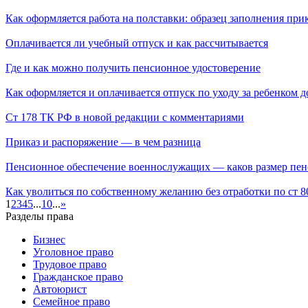
Как оформляется работа на полставки: образец заполнения при
Оплачивается ли учебный отпуск и как рассчитывается
Где и как можно получить пенсионное удостоверение
Как оформляется и оплачивается отпуск по уходу за ребенком до
Ст 178 ТК РФ в новой редакции с комментариями
Приказ и распоряжение — в чем разница
Пенсионное обеспечение военнослужащих — каков размер пен
Как уволиться по собственному желанию без отработки по ст 
1
2
3
4
5
...
10
...
»
Разделы права
Бизнес
Уголовное право
Трудовое право
Гражданское право
Автоюрист
Семейное право