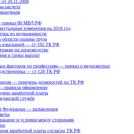
от 20.11.2008
ры расчета
ольничным
— приказ 80 МВД РФ
актуальные изменения на 2018 год
лтора по недвижимости
в области охраны труда
 взысканий — ст 192 ТК РФ
травме на производстве
вия и сроки выплат
ых факторов по профессиям — приказ о медосмотрах
родственника — ст 128 ТК РФ
 лицом — перечень должностей по ТК РФ
 — правила оформления
дачи заработной платы
ажданской службе
й Федерации — разъяснения
оветы
ержание и условия между сторонами
ьно
ания заработной платы согласно ТК РФ