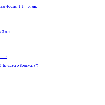
каза формы Т-1 + бланк
 3 лет
сии?
80 Трудового Кодекса РФ