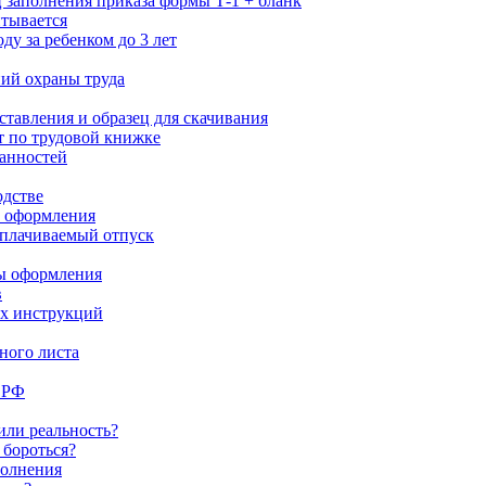
ц заполнения приказа формы Т-1 + бланк
итывается
ду за ребенком до 3 лет
ний охраны труда
ставления и образец для скачивания
т по трудовой книжке
анностей
одстве
и оформления
оплачиваемый отпуск
сы оформления
в
ых инструкций
ного листа
 РФ
или реальность?
 бороться?
полнения