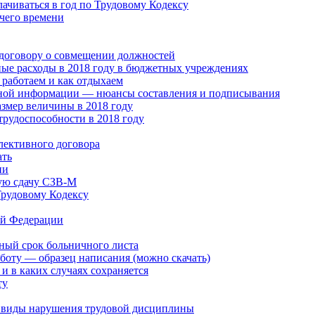
лачиваться в год по Трудовому Кодексу
чего времени
 договору о совмещении должностей
ые расходы в 2018 году в бюджетных учреждениях
работаем и как отдыхаем
ной информации — нюансы составления и подписывания
змер величины в 2018 году
трудоспособности в 2018 году
лективного договора
ать
ии
ую сдачу СЗВ-М
Трудовому Кодексу
ой Федерации
ный срок больничного листа
боту — образец написания (можно скачать)
и в каких случаях сохраняется
ту
, виды нарушения трудовой дисциплины