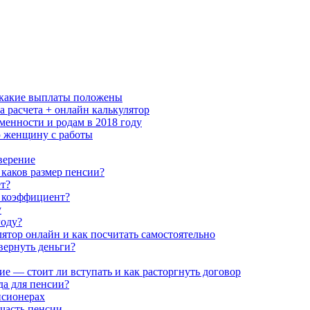
и какие выплаты положены
 расчета + онлайн калькулятор
еменности и родам в 2018 году
ю женщину с работы
верение
каков размер пенсии?
ет?
 коэффициент?
у
году?
ятор онлайн и как посчитать самостоятельно
ернуть деньги?
 — стоит ли вступать и как расторгнуть договор
да для пенсии?
нсионерах
часть пенсии