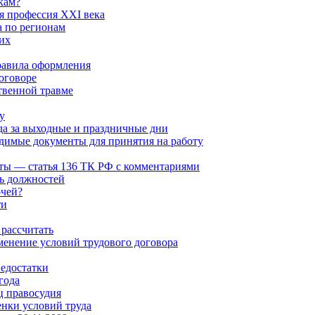
кам?
 профессия XXI века
а по регионам
их
равила оформления
оговоре
твенной травме
у
да за выходные и праздничные дни
димые документы для принятия на работу
ты — статья 136 ТК РФ с комментариями
ь должностей
очей?
ти
 рассчитать
менение условий трудового договора
едостатки
года
ц правосудия
енки условий труда