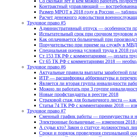
Со скольки лет и кем можно работать подрост
Контрактный управляющий — востребованная
Размер МРОТ в 2018 году в России — таблиц
Расчет денежного довольствия военнослужащ
Трудовое право #5
Административный отпуск — особенности п
Испытательный срок при срочном трудовом д
Как оплачивается больничный при производс
Поручительство при приеме на службу в МВД
Специальная оценка условий труда в 2018 год
Ст 153 ТК РФ с комментариями — оплата тру
Ст 65 ТК РФ с комментариями 2018 — необхо
Трудовое право #6
Актуальные правила выплаты заработной пла
ИТР — расшифровка аббревиатуры и перечен
Является ли вторая группа инвалидности раб
Можно ли работать при 3 группе инвалиднос
Новые профстандарты в реестре 2018
Страховой стаж для больничного листа — как
Статья 74 ТК РФ с комментариями 2018 — из
Трудовое право #7
Сменный график работы — преимущества и н
Электронные больничные — изменения 2018 
А судьи кто? Закон о статусе должностных ли
Сроки и порядок проведения специальной оц