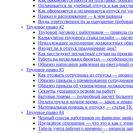
Как оформляется работа на полставки: образе
Оплачивается ли учебный отпуск и как рассч
Как оформляется и оплачивается отпуск по ухо
Приказ и распоряжение — в чем разница
Виды ответственности за нарушение требова
Трудовое право #2
Трудовой договор с работником — правила со
Калькулятор трудового стажа онлайн — расче
Ненадлежащее исполнение должностных обяз
Входят ли в отпуск праздничные дни?
Как расследуют несчастные случаи на произв
Работа на нескольких фронтах — особенност
Образец написания заявления на ежегодный 
Трудовое право #3
Как отозвать сотрудника из отпуска — нюан
Образец приказа о премировании сотруднико
Образец приказа об утверждении должностн
Секреты успешного резюме на работу
Бытовая травма — подробный расчет больнич
Оплата труда в ночное время — закон и право
Материальная помощь к отпуску — статья ТК
Трудовое право #4
Черный список работников по фамилии: миф 
Предвзятое отношение — что это и как с этим
Табель учета рабочего времени — нюансы за