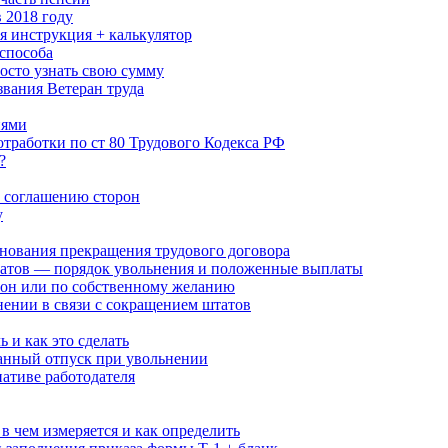
 2018 году
я инструкция + калькулятор
способа
росто узнать свою сумму
звания Ветеран труда
иями
отработки по ст 80 Трудового Кодекса РФ
?
о соглашению сторон
у
снования прекращения трудового договора
атов — порядок увольнения и положенные выплаты
рон или по собственному желанию
ении в связи с сокращением штатов
 и как это сделать
ванный отпуск при увольнении
ативе работодателя
в чем измеряется и как определить