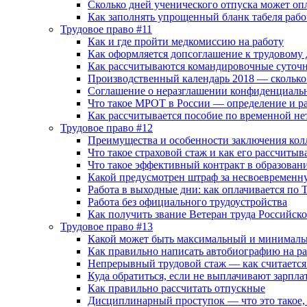
Сколько дней ученического отпуска может оп
Как заполнять упрощенный бланк табеля рабо
Трудовое право #11
Как и где пройти медкомиссию на работу
Как оформляется допсоглашение к трудовому
Как рассчитываются командировочные суточн
Производственный календарь 2018 — сколько 
Соглашение о неразглашении конфиденциаль
Что такое МРОТ в России — определение и ра
Как рассчитывается пособие по временной не
Трудовое право #12
Преимущества и особенности заключения кол
Что такое страховой стаж и как его рассчитыв
Что такое эффективный контракт в образован
Какой предусмотрен штраф за несвоевременн
Работа в выходные дни: как оплачивается по 
Работа без официального трудоустройства
Как получить звание Ветеран труда Российск
Трудовое право #13
Какой может быть максимальный и минималь
Как правильно написать автобиографию на ра
Непрерывный трудовой стаж — как считается 
Куда обратиться, если не выплачивают зарпла
Как правильно рассчитать отпускные
Дисциплинарный проступок — что это такое