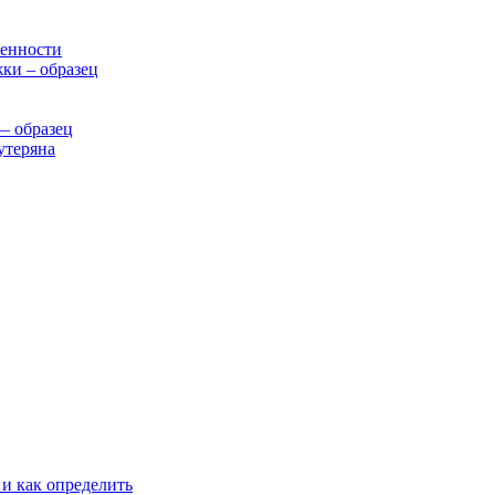
бенности
ки – образец
— образец
утеряна
 и как определить