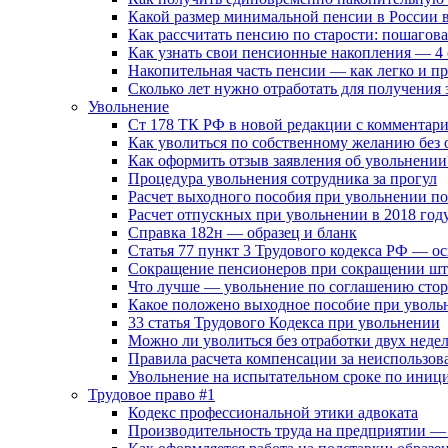
Какой размер минимальной пенсии в России в
Как рассчитать пенсию по старости: пошагова
Как узнать свои пенсионные накопления — 4 
Накопительная часть пенсии — как легко и п
Сколько лет нужно отработать для получения 
Увольнение
Ст 178 ТК РФ в новой редакции с комментар
Как уволиться по собственному желанию без 
Как оформить отзыв заявления об увольнении
Процедура увольнения сотрудника за прогул
Расчет выходного пособия при увольнении п
Расчет отпускных при увольнении в 2018 год
Справка 182н — образец и бланк
Статья 77 пункт 3 Трудового кодекса РФ — о
Сокращение пенсионеров при сокращении шт
Что лучше — увольнение по соглашению сто
Какое положено выходное пособие при увольн
33 cтатья Трудового Кодекса при увольнении
Можно ли уволиться без отработки двух недель
Правила расчета компенсации за неиспользо
Увольнение на испытательном сроке по иници
Трудовое право #1
Кодекс профессиональной этики адвоката
Производительность труда на предприятии — 