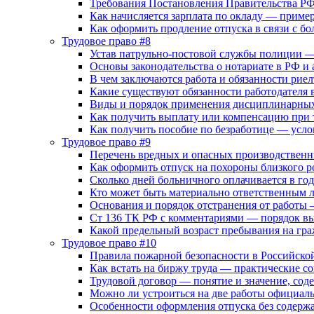
Требования Постановления Правительства РФ 
Как начисляется зарплата по окладу — приме
Как оформить продление отпуска в связи с б
Трудовое право #8
Устав патрульно-постовой службы полиции 
Основы законодательства о нотариате в РФ и 
В чем заключаются работа и обязанности рие
Какие существуют обязанности работодателя 
Виды и порядок применения дисциплинарных
Как получить выплату или компенсацию при 
Как получить пособие по безработице — усло
Трудовое право #9
Перечень вредных и опасных производственн
Как оформить отпуск на похороны близкого 
Сколько дней больничного оплачивается в год
Кто может быть материально ответственным
Основания и порядок отстранения от работы
Ст 136 ТК РФ с комментариями — порядок вы
Какой предельный возраст пребывания на гр
Трудовое право #10
Правила пожарной безопасности в Российско
Как встать на биржу труда — практические с
Трудовой договор — понятие и значение, сод
Можно ли устроиться на две работы официал
Особенности оформления отпуска без содерж