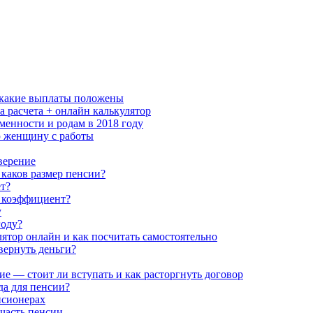
и какие выплаты положены
 расчета + онлайн калькулятор
еменности и родам в 2018 году
ю женщину с работы
верение
каков размер пенсии?
ет?
 коэффициент?
у
году?
ятор онлайн и как посчитать самостоятельно
ернуть деньги?
 — стоит ли вступать и как расторгнуть договор
да для пенсии?
нсионерах
часть пенсии