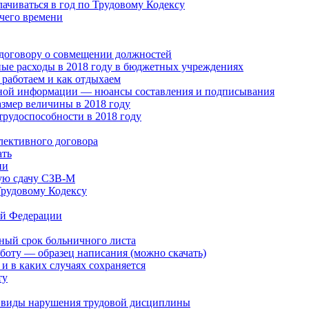
лачиваться в год по Трудовому Кодексу
чего времени
 договору о совмещении должностей
ые расходы в 2018 году в бюджетных учреждениях
работаем и как отдыхаем
ной информации — нюансы составления и подписывания
змер величины в 2018 году
трудоспособности в 2018 году
лективного договора
ать
ии
ую сдачу СЗВ-М
Трудовому Кодексу
ой Федерации
ный срок больничного листа
боту — образец написания (можно скачать)
и в каких случаях сохраняется
ту
, виды нарушения трудовой дисциплины