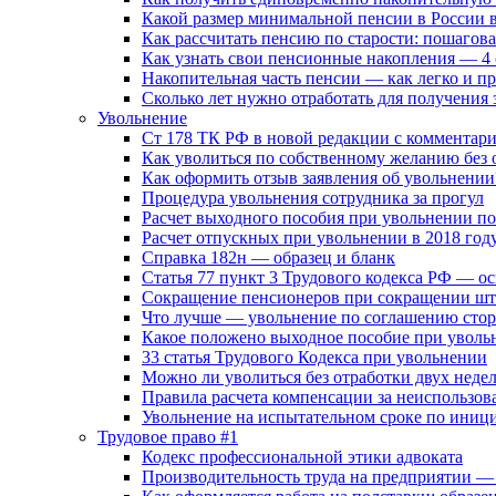
Какой размер минимальной пенсии в России в
Как рассчитать пенсию по старости: пошагова
Как узнать свои пенсионные накопления — 4 
Накопительная часть пенсии — как легко и п
Сколько лет нужно отработать для получения 
Увольнение
Ст 178 ТК РФ в новой редакции с комментар
Как уволиться по собственному желанию без 
Как оформить отзыв заявления об увольнении
Процедура увольнения сотрудника за прогул
Расчет выходного пособия при увольнении п
Расчет отпускных при увольнении в 2018 год
Справка 182н — образец и бланк
Статья 77 пункт 3 Трудового кодекса РФ — о
Сокращение пенсионеров при сокращении шт
Что лучше — увольнение по соглашению сто
Какое положено выходное пособие при увольн
33 cтатья Трудового Кодекса при увольнении
Можно ли уволиться без отработки двух недель
Правила расчета компенсации за неиспользо
Увольнение на испытательном сроке по иници
Трудовое право #1
Кодекс профессиональной этики адвоката
Производительность труда на предприятии — 