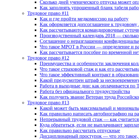
Сколько дней ученического отпуска может оп
Как заполнять упрощенный бланк табеля рабо
Трудовое право #11
Как и где пройти медкомиссию на работу
Как оформляется допсоглашение к трудовому
Как рассчитываются командировочные суточн
Производственный календарь 2018 — сколько 
Соглашение о неразглашении конфиденциаль
Что такое МРОТ в России — определение и ра
Как рассчитывается пособие по временной не
Трудовое право #12
Преимущества и особенности заключения кол
Что такое страховой стаж и как его рассчитыв
Что такое эффективный контракт в образован
Какой предусмотрен штраф за несвоевременн
Работа в выходные дни: как оплачивается по 
Работа без официального трудоустройства
Как получить звание Ветеран труда Российск
Трудовое право #13
Какой может быть максимальный и минималь
Как правильно написать автобиографию на ра
Непрерывный трудовой стаж — как считается 
Куда обратиться, если не выплачивают зарпла
Как правильно рассчитать отпускные
Дисциплинарный проступок — что это такое