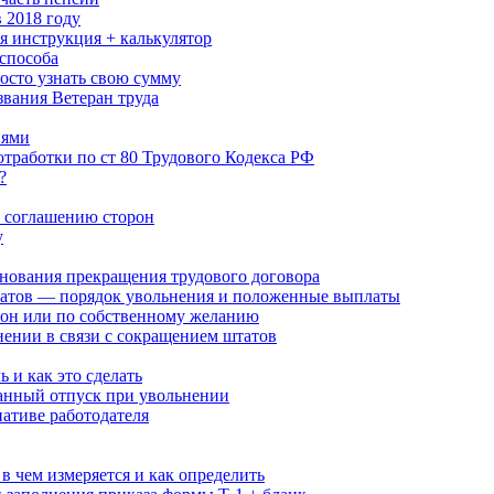
 2018 году
я инструкция + калькулятор
способа
росто узнать свою сумму
звания Ветеран труда
иями
отработки по ст 80 Трудового Кодекса РФ
?
о соглашению сторон
у
снования прекращения трудового договора
атов — порядок увольнения и положенные выплаты
рон или по собственному желанию
ении в связи с сокращением штатов
 и как это сделать
ванный отпуск при увольнении
ативе работодателя
в чем измеряется и как определить