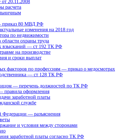
от 20.11.2008
ры расчета
ольничным
— приказ 80 МВД РФ
актуальные изменения на 2018 год
лтора по недвижимости
в области охраны труда
 взысканий — ст 192 ТК РФ
травме на производстве
вия и сроки выплат
ых факторов по профессиям — приказ о медосмотрах
родственника — ст 128 ТК РФ
 лицом — перечень должностей по ТК РФ
 — правила оформления
дачи заработной платы
ажданской службе
й Федерации — разъяснения
оветы
ержание и условия между сторонами
ьно
ания заработной платы согласно ТК РФ