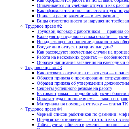
Как оформляется работа на полставки: образе
Оплачивается ли учебный отпуск и как рассч
Как оформляется и оплачивается отпуск по ухо
Приказ и распоряжение — в чем разница
Виды ответственности за нарушение требова
Трудовое право #2
Трудовой договор с работником — правила со
Калькулятор трудового стажа онлайн — расче
Ненадлежащее исполнение должностных обяз
Входят ли в отпуск праздничные дни?
Как расследуют несчастные случаи на произв
Работа на нескольких фронтах — особенност
Образец написания заявления на ежегодный 
Трудовое право #3
Как отозвать сотрудника из отпуска — нюан
Образец приказа о премировании сотруднико
Образец приказа об утверждении должностн
Секреты успешного резюме на работу
Бытовая травма — подробный расчет больнич
Оплата труда в ночное время — закон и право
Материальная помощь к отпуску — статья ТК
Трудовое право #4
Черный список работников по фамилии: миф 
Предвзятое отношение — что это и как с этим
Табель учета рабочего времени — нюансы за