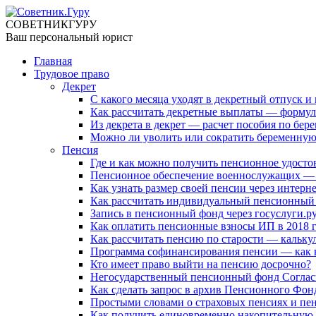
СОВЕТНИК
ГУРУ
Ваш персональный юрист
Главная
Трудовое право
Декрет
С какого месяца уходят в декретный отпуск 
Как рассчитать декретные выплаты — формула
Из декрета в декрет — расчет пособия по бер
Можно ли уволить или сократить беременну
Пенсия
Где и как можно получить пенсионное удосто
Пенсионное обеспечение военнослужащих — 
Как узнать размер своей пенсии через интерн
Как рассчитать индивидуальный пенсионный
Запись в пенсионный фонд через госуслуги.р
Как оплатить пенсионные взносы ИП в 2018 
Как рассчитать пенсию по старости — калькул
Программа софинансирования пенсии — как в
Кто имеет право выйти на пенсию досрочно?
Негосударственный пенсионный фонд Согласие
Как сделать запрос в архив Пенсионного Фон
Простыми словами о страховых пенсиях и пе
Как получить единовременно накопительную 