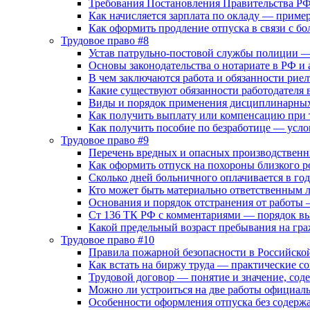
Требования Постановления Правительства РФ 
Как начисляется зарплата по окладу — приме
Как оформить продление отпуска в связи с б
Трудовое право #8
Устав патрульно-постовой службы полиции 
Основы законодательства о нотариате в РФ и 
В чем заключаются работа и обязанности рие
Какие существуют обязанности работодателя 
Виды и порядок применения дисциплинарных
Как получить выплату или компенсацию при 
Как получить пособие по безработице — усло
Трудовое право #9
Перечень вредных и опасных производственн
Как оформить отпуск на похороны близкого 
Сколько дней больничного оплачивается в год
Кто может быть материально ответственным
Основания и порядок отстранения от работы
Ст 136 ТК РФ с комментариями — порядок вы
Какой предельный возраст пребывания на гр
Трудовое право #10
Правила пожарной безопасности в Российско
Как встать на биржу труда — практические с
Трудовой договор — понятие и значение, сод
Можно ли устроиться на две работы официал
Особенности оформления отпуска без содерж