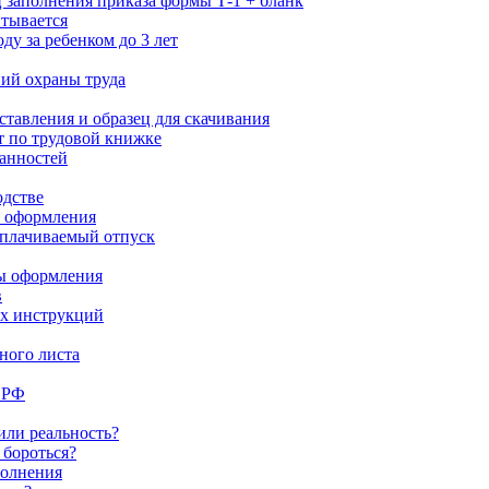
ц заполнения приказа формы Т-1 + бланк
итывается
ду за ребенком до 3 лет
ний охраны труда
ставления и образец для скачивания
т по трудовой книжке
анностей
одстве
и оформления
оплачиваемый отпуск
сы оформления
в
ых инструкций
ного листа
 РФ
или реальность?
 бороться?
полнения