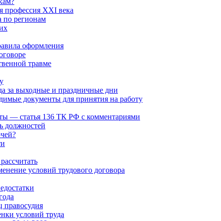
кам?
 профессия XXI века
а по регионам
их
равила оформления
оговоре
твенной травме
у
да за выходные и праздничные дни
димые документы для принятия на работу
ты — статья 136 ТК РФ с комментариями
ь должностей
очей?
ти
 рассчитать
менение условий трудового договора
едостатки
года
ц правосудия
енки условий труда