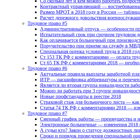
Со скольки лет и кем можно работать подрост
Контрактный управляющий — востребованная
Размер МРОТ в 2018 году в России — таблиц
Расчет денежного довольствия военнослужащ
Трудовое право #5
Административный отпуск — особенности п
Испытательный срок при срочном трудовом д
Как оплачивается больничный при производс
Поручительство при приеме на службу в МВД
Специальная оценка условий труда в 2018 год
Ст 153 ТК РФ с комментариями — оплата тру
Ст 65 ТК РФ с комментариями 2018 — необхо
Трудовое право #6
Актуальные правила выплаты заработной пла
ИТР — расшифровка аббревиатуры и перечен
Является ли вторая группа инвалидности раб
Можно ли работать при 3 группе инвалиднос
Новые профстандарты в реестре 2018
Страховой стаж для больничного листа — как
Статья 74 ТК РФ с комментариями 2018 — из
Трудовое право #7
Сменный график работы — преимущества и н
Электронные больничные — изменения 2018 
А судьи кто? Закон о статусе должностных ли
Сроки и порядок проведения специальной оц