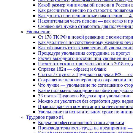
Какой размер минимальной пенсии в России в
Как рассчитать пенсию по старости: пошагова
Как узнать свои пенсионные накопления — 4 
Накопительная часть пенсии — как легко и п
Сколько лет нужно отработать для получения 
Увольнение
Ст 178 ТК РФ в новой редакции с комментар
Как уволиться по собственному желанию без 
Как оформить отзыв заявления об увольнении
Процедура увольнения сотрудника за прогул
Расчет выходного пособия при увольнении п
Расчет отпускных при увольнении в 2018 год
Справка 182н — образец и бланк
Статья 77 пункт 3 Трудового кодекса РФ — о
Сокращение пенсионеров при сокращении шт
Что лучше — увольнение по соглашению сто
Какое положено выходное пособие при увольн
33 cтатья Трудового Кодекса при увольнении
Можно ли уволиться без отработки двух недель
Правила расчета компенсации за неиспользо
Увольнение на испытательном сроке по иници
Трудовое право #1
Кодекс профессиональной этики адвоката
Производительность труда на предприятии — 