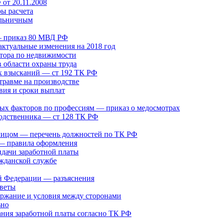
от 20.11.2008
ры расчета
ольничным
— приказ 80 МВД РФ
актуальные изменения на 2018 год
лтора по недвижимости
в области охраны труда
 взысканий — ст 192 ТК РФ
травме на производстве
вия и сроки выплат
ых факторов по профессиям — приказ о медосмотрах
родственника — ст 128 ТК РФ
 лицом — перечень должностей по ТК РФ
 — правила оформления
дачи заработной платы
ажданской службе
й Федерации — разъяснения
оветы
ержание и условия между сторонами
ьно
ания заработной платы согласно ТК РФ