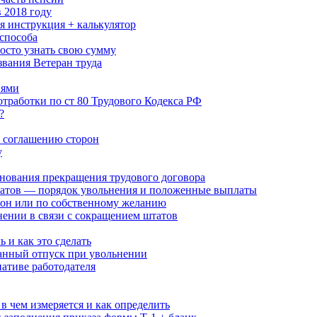
 2018 году
я инструкция + калькулятор
способа
росто узнать свою сумму
звания Ветеран труда
иями
отработки по ст 80 Трудового Кодекса РФ
?
о соглашению сторон
у
снования прекращения трудового договора
атов — порядок увольнения и положенные выплаты
рон или по собственному желанию
ении в связи с сокращением штатов
 и как это сделать
ванный отпуск при увольнении
ативе работодателя
в чем измеряется и как определить