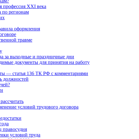
кам?
 профессия XXI века
а по регионам
их
равила оформления
оговоре
твенной травме
у
да за выходные и праздничные дни
димые документы для принятия на работу
ты — статья 136 ТК РФ с комментариями
ь должностей
очей?
ти
 рассчитать
менение условий трудового договора
едостатки
года
ц правосудия
енки условий труда