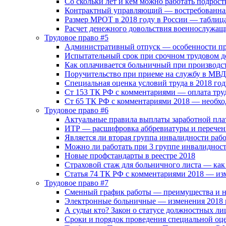
Со скольки лет и кем можно работать подрост
Контрактный управляющий — востребованная
Размер МРОТ в 2018 году в России — таблиц
Расчет денежного довольствия военнослужащ
Трудовое право #5
Административный отпуск — особенности п
Испытательный срок при срочном трудовом д
Как оплачивается больничный при производс
Поручительство при приеме на службу в МВД
Специальная оценка условий труда в 2018 год
Ст 153 ТК РФ с комментариями — оплата тру
Ст 65 ТК РФ с комментариями 2018 — необхо
Трудовое право #6
Актуальные правила выплаты заработной пла
ИТР — расшифровка аббревиатуры и перечен
Является ли вторая группа инвалидности раб
Можно ли работать при 3 группе инвалиднос
Новые профстандарты в реестре 2018
Страховой стаж для больничного листа — как
Статья 74 ТК РФ с комментариями 2018 — из
Трудовое право #7
Сменный график работы — преимущества и н
Электронные больничные — изменения 2018 
А судьи кто? Закон о статусе должностных ли
Сроки и порядок проведения специальной оц