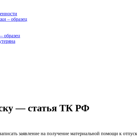
бенности
ки – образец
— образец
утеряна
ску — статья ТК РФ
 написать заявление на получение материальной помощи к отпуск