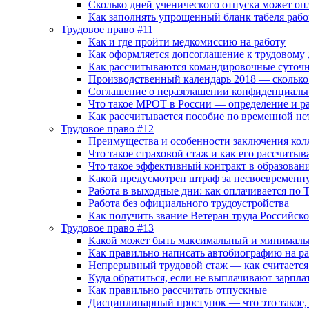
Сколько дней ученического отпуска может оп
Как заполнять упрощенный бланк табеля рабо
Трудовое право #11
Как и где пройти медкомиссию на работу
Как оформляется допсоглашение к трудовому
Как рассчитываются командировочные суточн
Производственный календарь 2018 — сколько 
Соглашение о неразглашении конфиденциаль
Что такое МРОТ в России — определение и ра
Как рассчитывается пособие по временной не
Трудовое право #12
Преимущества и особенности заключения кол
Что такое страховой стаж и как его рассчитыв
Что такое эффективный контракт в образован
Какой предусмотрен штраф за несвоевременн
Работа в выходные дни: как оплачивается по 
Работа без официального трудоустройства
Как получить звание Ветеран труда Российск
Трудовое право #13
Какой может быть максимальный и минималь
Как правильно написать автобиографию на ра
Непрерывный трудовой стаж — как считается 
Куда обратиться, если не выплачивают зарпла
Как правильно рассчитать отпускные
Дисциплинарный проступок — что это такое