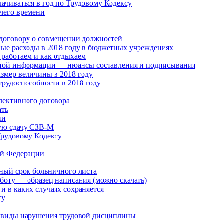
лачиваться в год по Трудовому Кодексу
чего времени
 договору о совмещении должностей
ые расходы в 2018 году в бюджетных учреждениях
работаем и как отдыхаем
ной информации — нюансы составления и подписывания
змер величины в 2018 году
трудоспособности в 2018 году
лективного договора
ать
ии
ую сдачу СЗВ-М
Трудовому Кодексу
ой Федерации
ный срок больничного листа
боту — образец написания (можно скачать)
и в каких случаях сохраняется
ту
, виды нарушения трудовой дисциплины