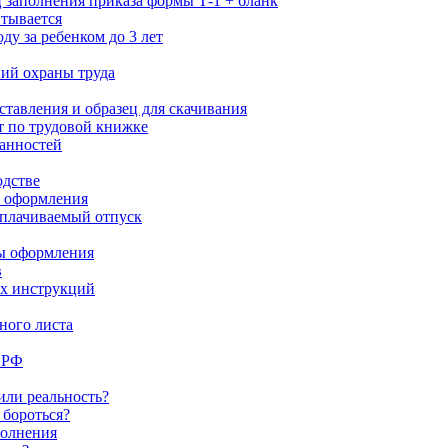
ц заполнения приказа формы Т-1 + бланк
итывается
ду за ребенком до 3 лет
ний охраны труда
ставления и образец для скачивания
т по трудовой книжке
анностей
одстве
и оформления
оплачиваемый отпуск
сы оформления
в
ых инструкций
ного листа
 РФ
или реальность?
 бороться?
полнения