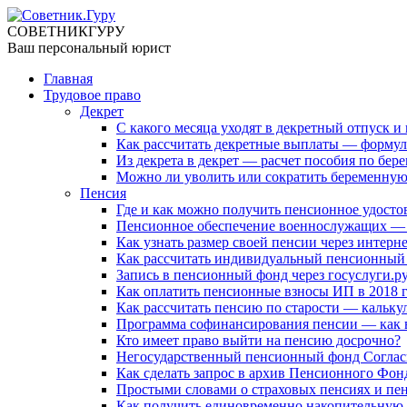
СОВЕТНИК
ГУРУ
Ваш персональный юрист
Главная
Трудовое право
Декрет
С какого месяца уходят в декретный отпуск 
Как рассчитать декретные выплаты — формула
Из декрета в декрет — расчет пособия по бер
Можно ли уволить или сократить беременну
Пенсия
Где и как можно получить пенсионное удосто
Пенсионное обеспечение военнослужащих — 
Как узнать размер своей пенсии через интерн
Как рассчитать индивидуальный пенсионный
Запись в пенсионный фонд через госуслуги.р
Как оплатить пенсионные взносы ИП в 2018 
Как рассчитать пенсию по старости — калькул
Программа софинансирования пенсии — как в
Кто имеет право выйти на пенсию досрочно?
Негосударственный пенсионный фонд Согласие
Как сделать запрос в архив Пенсионного Фон
Простыми словами о страховых пенсиях и пе
Как получить единовременно накопительную 