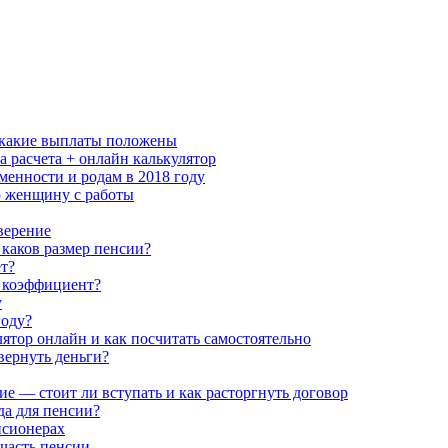
и какие выплаты положены
 расчета + онлайн калькулятор
еменности и родам в 2018 году
ю женщину с работы
верение
каков размер пенсии?
ет?
 коэффициент?
у
году?
ятор онлайн и как посчитать самостоятельно
ернуть деньги?
 — стоит ли вступать и как расторгнуть договор
да для пенсии?
нсионерах
часть пенсии