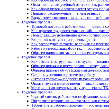
Как оформляется работа на полставки: образе
Оплачивается ли учебный отпуск и как рассч
Как оформляется и оплачивается отпуск по ухо
Приказ и распоряжение — в чем разница
Виды ответственности за нарушение требова
Трудовое право #2
Трудовой договор с работником — правила со
Калькулятор трудового стажа онлайн — расче
Ненадлежащее исполнение должностных обяз
Входят ли в отпуск праздничные дни?
Как расследуют несчастные случаи на произв
Работа на нескольких фронтах — особенност
Образец написания заявления на ежегодный 
Трудовое право #3
Как отозвать сотрудника из отпуска — нюан
Образец приказа о премировании сотруднико
Образец приказа об утверждении должностн
Секреты успешного резюме на работу
Бытовая травма — подробный расчет больнич
Оплата труда в ночное время — закон и право
Материальная помощь к отпуску — статья ТК
Трудовое право #4
Черный список работников по фамилии: миф 
Предвзятое отношение — что это и как с этим
Табель учета рабочего времени — нюансы за