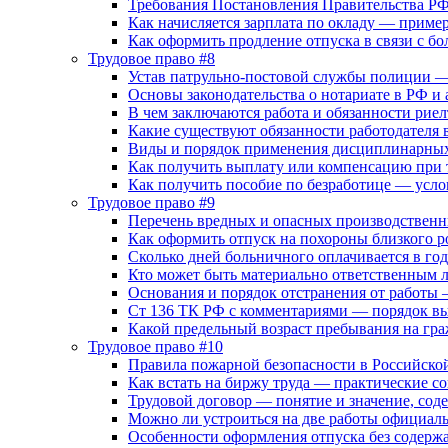
Требования Постановления Правительства РФ 
Как начисляется зарплата по окладу — приме
Как оформить продление отпуска в связи с б
Трудовое право #8
Устав патрульно-постовой службы полиции 
Основы законодательства о нотариате в РФ и 
В чем заключаются работа и обязанности рие
Какие существуют обязанности работодателя 
Виды и порядок применения дисциплинарных
Как получить выплату или компенсацию при 
Как получить пособие по безработице — усло
Трудовое право #9
Перечень вредных и опасных производственн
Как оформить отпуск на похороны близкого 
Сколько дней больничного оплачивается в год
Кто может быть материально ответственным
Основания и порядок отстранения от работы
Ст 136 ТК РФ с комментариями — порядок вы
Какой предельный возраст пребывания на гр
Трудовое право #10
Правила пожарной безопасности в Российско
Как встать на биржу труда — практические с
Трудовой договор — понятие и значение, сод
Можно ли устроиться на две работы официал
Особенности оформления отпуска без содерж