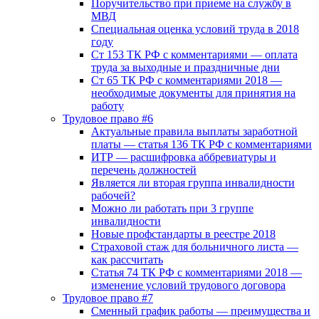
Поручительство при приеме на службу в
МВД
Специальная оценка условий труда в 2018
году
Ст 153 ТК РФ с комментариями — оплата
труда за выходные и праздничные дни
Ст 65 ТК РФ с комментариями 2018 —
необходимые документы для принятия на
работу
Трудовое право #6
Актуальные правила выплаты заработной
платы — статья 136 ТК РФ с комментариями
ИТР — расшифровка аббревиатуры и
перечень должностей
Является ли вторая группа инвалидности
рабочей?
Можно ли работать при 3 группе
инвалидности
Новые профстандарты в реестре 2018
Страховой стаж для больничного листа —
как рассчитать
Статья 74 ТК РФ с комментариями 2018 —
изменение условий трудового договора
Трудовое право #7
Сменный график работы — преимущества и