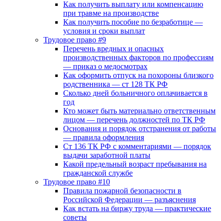
Как получить выплату или компенсацию
при травме на производстве
Как получить пособие по безработице —
условия и сроки выплат
Трудовое право #9
Перечень вредных и опасных
производственных факторов по профессиям
— приказ о медосмотрах
Как оформить отпуск на похороны близкого
родственника — ст 128 ТК РФ
Сколько дней больничного оплачивается в
год
Кто может быть материально ответственным
лицом — перечень должностей по ТК РФ
Основания и порядок отстранения от работы
— правила оформления
Ст 136 ТК РФ с комментариями — порядок
выдачи заработной платы
Какой предельный возраст пребывания на
гражданской службе
Трудовое право #10
Правила пожарной безопасности в
Российской Федерации — разъяснения
Как встать на биржу труда — практические
советы