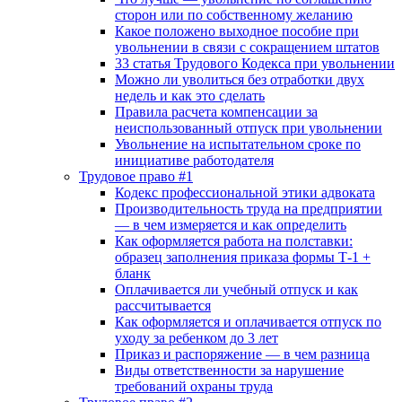
сторон или по собственному желанию
Какое положено выходное пособие при
увольнении в связи с сокращением штатов
33 cтатья Трудового Кодекса при увольнении
Можно ли уволиться без отработки двух
недель и как это сделать
Правила расчета компенсации за
неиспользованный отпуск при увольнении
Увольнение на испытательном сроке по
инициативе работодателя
Трудовое право #1
Кодекс профессиональной этики адвоката
Производительность труда на предприятии
— в чем измеряется и как определить
Как оформляется работа на полставки:
образец заполнения приказа формы Т-1 +
бланк
Оплачивается ли учебный отпуск и как
рассчитывается
Как оформляется и оплачивается отпуск по
уходу за ребенком до 3 лет
Приказ и распоряжение — в чем разница
Виды ответственности за нарушение
требований охраны труда