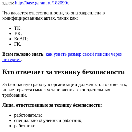
здесь:
http://base.garant.ru/182099/
.
Что касается ответственности, то она закреплена в
кодифицированных актах, таких как:
ТК;
УК;
КоАП;
ГК.
Всем полезно знать
,
как узнать размер своей пенсии через
интернет
.
Кто отвечает за технику безопасности
За безопасную работу в организации должен кто-то отвечать,
иначе теряется смысл установления законодательных
требований.
Лица, ответственные за технику безопасности:
работодатель;
специально обученный работник;
работники.