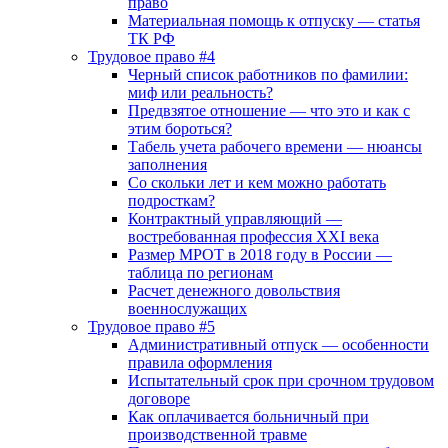
право
Материальная помощь к отпуску — статья
ТК РФ
Трудовое право #4
Черный список работников по фамилии:
миф или реальность?
Предвзятое отношение — что это и как с
этим бороться?
Табель учета рабочего времени — нюансы
заполнения
Со скольки лет и кем можно работать
подросткам?
Контрактный управляющий —
востребованная профессия XXI века
Размер МРОТ в 2018 году в России —
таблица по регионам
Расчет денежного довольствия
военнослужащих
Трудовое право #5
Административный отпуск — особенности
правила оформления
Испытательный срок при срочном трудовом
договоре
Как оплачивается больничный при
производственной травме