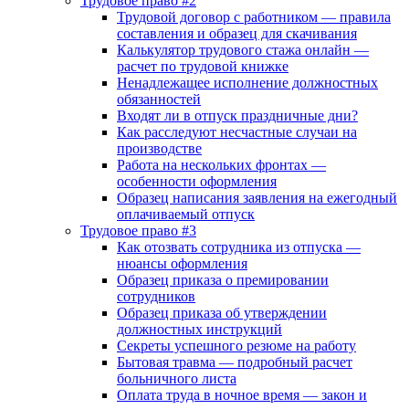
Трудовое право #2
Трудовой договор с работником — правила
составления и образец для скачивания
Калькулятор трудового стажа онлайн —
расчет по трудовой книжке
Ненадлежащее исполнение должностных
обязанностей
Входят ли в отпуск праздничные дни?
Как расследуют несчастные случаи на
производстве
Работа на нескольких фронтах —
особенности оформления
Образец написания заявления на ежегодный
оплачиваемый отпуск
Трудовое право #3
Как отозвать сотрудника из отпуска —
нюансы оформления
Образец приказа о премировании
сотрудников
Образец приказа об утверждении
должностных инструкций
Секреты успешного резюме на работу
Бытовая травма — подробный расчет
больничного листа
Оплата труда в ночное время — закон и