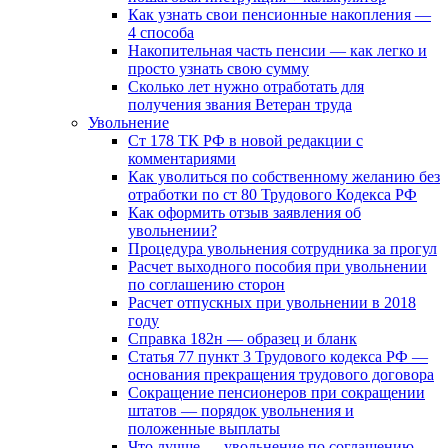
Как узнать свои пенсионные накопления —
4 способа
Накопительная часть пенсии — как легко и
просто узнать свою сумму
Сколько лет нужно отработать для
получения звания Ветеран труда
Увольнение
Ст 178 ТК РФ в новой редакции с
комментариями
Как уволиться по собственному желанию без
отработки по ст 80 Трудового Кодекса РФ
Как оформить отзыв заявления об
увольнении?
Процедура увольнения сотрудника за прогул
Расчет выходного пособия при увольнении
по соглашению сторон
Расчет отпускных при увольнении в 2018
году
Справка 182н — образец и бланк
Статья 77 пункт 3 Трудового кодекса РФ —
основания прекращения трудового договора
Сокращение пенсионеров при сокращении
штатов — порядок увольнения и
положенные выплаты
Что лучше — увольнение по соглашению