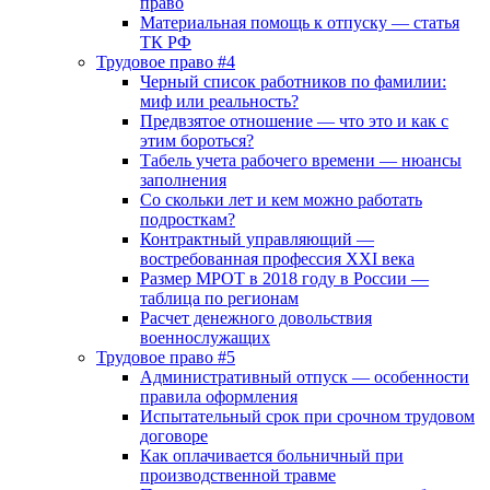
право
Материальная помощь к отпуску — статья
ТК РФ
Трудовое право #4
Черный список работников по фамилии:
миф или реальность?
Предвзятое отношение — что это и как с
этим бороться?
Табель учета рабочего времени — нюансы
заполнения
Со скольки лет и кем можно работать
подросткам?
Контрактный управляющий —
востребованная профессия XXI века
Размер МРОТ в 2018 году в России —
таблица по регионам
Расчет денежного довольствия
военнослужащих
Трудовое право #5
Административный отпуск — особенности
правила оформления
Испытательный срок при срочном трудовом
договоре
Как оплачивается больничный при
производственной травме