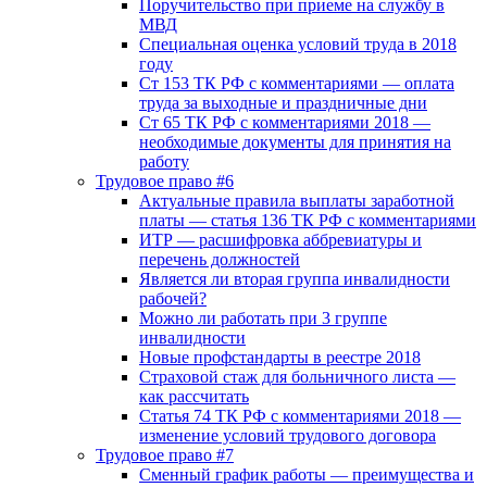
Поручительство при приеме на службу в
МВД
Специальная оценка условий труда в 2018
году
Ст 153 ТК РФ с комментариями — оплата
труда за выходные и праздничные дни
Ст 65 ТК РФ с комментариями 2018 —
необходимые документы для принятия на
работу
Трудовое право #6
Актуальные правила выплаты заработной
платы — статья 136 ТК РФ с комментариями
ИТР — расшифровка аббревиатуры и
перечень должностей
Является ли вторая группа инвалидности
рабочей?
Можно ли работать при 3 группе
инвалидности
Новые профстандарты в реестре 2018
Страховой стаж для больничного листа —
как рассчитать
Статья 74 ТК РФ с комментариями 2018 —
изменение условий трудового договора
Трудовое право #7
Сменный график работы — преимущества и