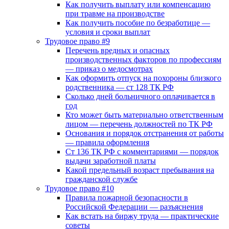
Как получить выплату или компенсацию
при травме на производстве
Как получить пособие по безработице —
условия и сроки выплат
Трудовое право #9
Перечень вредных и опасных
производственных факторов по профессиям
— приказ о медосмотрах
Как оформить отпуск на похороны близкого
родственника — ст 128 ТК РФ
Сколько дней больничного оплачивается в
год
Кто может быть материально ответственным
лицом — перечень должностей по ТК РФ
Основания и порядок отстранения от работы
— правила оформления
Ст 136 ТК РФ с комментариями — порядок
выдачи заработной платы
Какой предельный возраст пребывания на
гражданской службе
Трудовое право #10
Правила пожарной безопасности в
Российской Федерации — разъяснения
Как встать на биржу труда — практические
советы