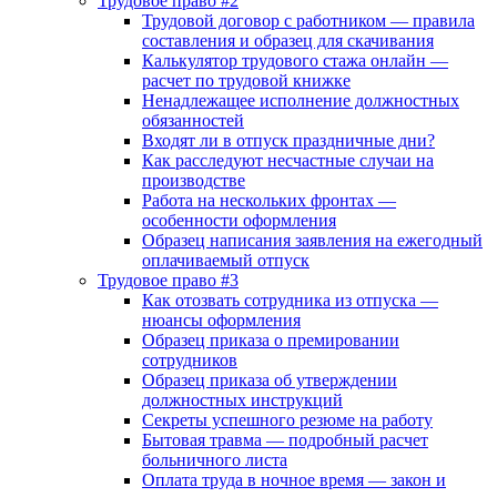
Трудовое право #2
Трудовой договор с работником — правила
составления и образец для скачивания
Калькулятор трудового стажа онлайн —
расчет по трудовой книжке
Ненадлежащее исполнение должностных
обязанностей
Входят ли в отпуск праздничные дни?
Как расследуют несчастные случаи на
производстве
Работа на нескольких фронтах —
особенности оформления
Образец написания заявления на ежегодный
оплачиваемый отпуск
Трудовое право #3
Как отозвать сотрудника из отпуска —
нюансы оформления
Образец приказа о премировании
сотрудников
Образец приказа об утверждении
должностных инструкций
Секреты успешного резюме на работу
Бытовая травма — подробный расчет
больничного листа
Оплата труда в ночное время — закон и