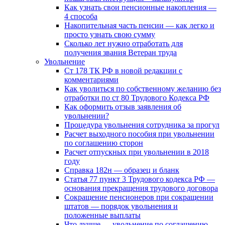
Как узнать свои пенсионные накопления —
4 способа
Накопительная часть пенсии — как легко и
просто узнать свою сумму
Сколько лет нужно отработать для
получения звания Ветеран труда
Увольнение
Ст 178 ТК РФ в новой редакции с
комментариями
Как уволиться по собственному желанию без
отработки по ст 80 Трудового Кодекса РФ
Как оформить отзыв заявления об
увольнении?
Процедура увольнения сотрудника за прогул
Расчет выходного пособия при увольнении
по соглашению сторон
Расчет отпускных при увольнении в 2018
году
Справка 182н — образец и бланк
Статья 77 пункт 3 Трудового кодекса РФ —
основания прекращения трудового договора
Сокращение пенсионеров при сокращении
штатов — порядок увольнения и
положенные выплаты
Что лучше — увольнение по соглашению