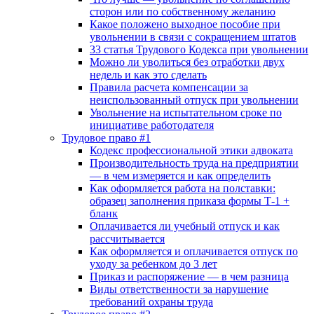
сторон или по собственному желанию
Какое положено выходное пособие при
увольнении в связи с сокращением штатов
33 cтатья Трудового Кодекса при увольнении
Можно ли уволиться без отработки двух
недель и как это сделать
Правила расчета компенсации за
неиспользованный отпуск при увольнении
Увольнение на испытательном сроке по
инициативе работодателя
Трудовое право #1
Кодекс профессиональной этики адвоката
Производительность труда на предприятии
— в чем измеряется и как определить
Как оформляется работа на полставки:
образец заполнения приказа формы Т-1 +
бланк
Оплачивается ли учебный отпуск и как
рассчитывается
Как оформляется и оплачивается отпуск по
уходу за ребенком до 3 лет
Приказ и распоряжение — в чем разница
Виды ответственности за нарушение
требований охраны труда