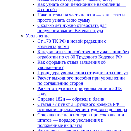
Как узнать свои пенсионные накопления —
4 способа
Накопительная часть пенсии — как легко и
просто узнать свою сумму
Сколько лет нужно отработать для
получения звания Ветеран труда
Увольнение
Ст 178 ТК РФ в новой редакции с
комментариями
Как уволиться по собственному желанию без
отработки по ст 80 Трудового Кодекса РФ
Как оформить отзыв заявления об
увольнении?
Процедура увольнения сотрудника за прогул
Расчет выходного пособия при увольнении
по соглашению сторон
Расчет отпускных при увольнении в 2018
году
Справка 182н — образец и бланк
Статья 77 пункт 3 Трудового кодекса РФ —
основания прекращения трудового договора
Сокращение пенсионеров при сокращении
штатов — порядок увольнения и
положенные выплаты
Что лучше — увольнение по соглашению