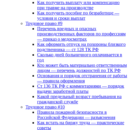
Как получить выплату или компенсацию
при травме на производстве
Как получить пособие по безработице —
условия и сроки выплат
Трудовое право #9
Перечень вредных и опасных
производственных факторов по профессиям
— приказ о медосмотрах
Как оформить отпуск на похороны близкого
родственника — ст 128 ТК РФ
Сколько дней больничного оплачивается в
год
Кто может быть материально ответственным
лицом — перечень должностей по ТК РФ
Основания и порядок отстранения от работы
— правила оформления
Ст 136 ТК РФ с комментариями — порядок
выдачи заработной платы
Какой предельный возраст пребывания на
гражданской службе
Трудовое право #10
Правила пожарной безопасности в
Российской Федерации — разъяснения
Как встать на биржу труда — практические
советы