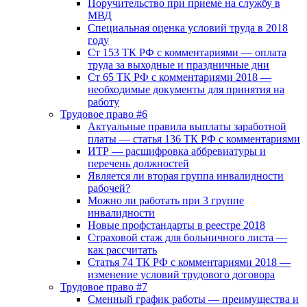
Поручительство при приеме на службу в
МВД
Специальная оценка условий труда в 2018
году
Ст 153 ТК РФ с комментариями — оплата
труда за выходные и праздничные дни
Ст 65 ТК РФ с комментариями 2018 —
необходимые документы для принятия на
работу
Трудовое право #6
Актуальные правила выплаты заработной
платы — статья 136 ТК РФ с комментариями
ИТР — расшифровка аббревиатуры и
перечень должностей
Является ли вторая группа инвалидности
рабочей?
Можно ли работать при 3 группе
инвалидности
Новые профстандарты в реестре 2018
Страховой стаж для больничного листа —
как рассчитать
Статья 74 ТК РФ с комментариями 2018 —
изменение условий трудового договора
Трудовое право #7
Сменный график работы — преимущества и