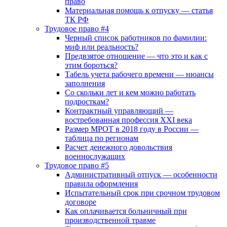
право
Материальная помощь к отпуску — статья
ТК РФ
Трудовое право #4
Черный список работников по фамилии:
миф или реальность?
Предвзятое отношение — что это и как с
этим бороться?
Табель учета рабочего времени — нюансы
заполнения
Со скольки лет и кем можно работать
подросткам?
Контрактный управляющий —
востребованная профессия XXI века
Размер МРОТ в 2018 году в России —
таблица по регионам
Расчет денежного довольствия
военнослужащих
Трудовое право #5
Административный отпуск — особенности
правила оформления
Испытательный срок при срочном трудовом
договоре
Как оплачивается больничный при
производственной травме