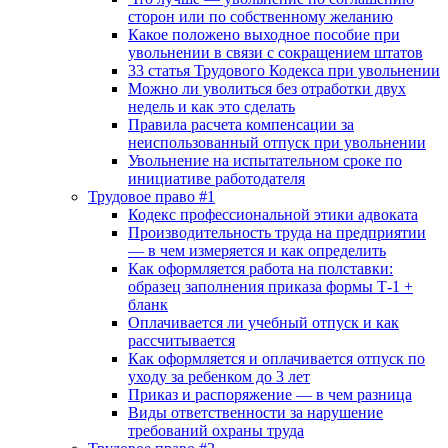
сторон или по собственному желанию
Какое положено выходное пособие при
увольнении в связи с сокращением штатов
33 cтатья Трудового Кодекса при увольнении
Можно ли уволиться без отработки двух
недель и как это сделать
Правила расчета компенсации за
неиспользованный отпуск при увольнении
Увольнение на испытательном сроке по
инициативе работодателя
Трудовое право #1
Кодекс профессиональной этики адвоката
Производительность труда на предприятии
— в чем измеряется и как определить
Как оформляется работа на полставки:
образец заполнения приказа формы Т-1 +
бланк
Оплачивается ли учебный отпуск и как
рассчитывается
Как оформляется и оплачивается отпуск по
уходу за ребенком до 3 лет
Приказ и распоряжение — в чем разница
Виды ответственности за нарушение
требований охраны труда