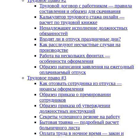
Трудовое право #2
Трудовой договор с работником — правила
составления и образец для скачивания
Калькулятор трудового стажа онлайн —
расчет по трудовой книжке
Ненадлежащее исполнение должностных
обязанностей
Входят ли в отпуск праздничные дни?
Как расследуют несчастные случаи на
производстве
Работа на нескольких фронтах —
особенности оформления
Образец написания заявления на ежегодный
оплачиваемый отпуск
Трудовое право #3
Как отозвать сотрудника из отпуска —
нюансы оформления
Образец приказа о премировании
сотрудников
Образец приказа об утверждении
должностных инструкций
Секреты успешного резюме на работу
Бытовая травма — подробный расчет
больничного листа
Оплата труда в ночное время — закон и