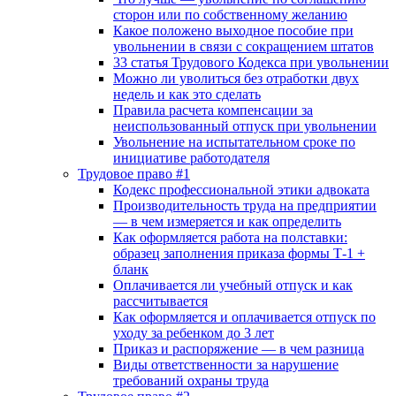
сторон или по собственному желанию
Какое положено выходное пособие при
увольнении в связи с сокращением штатов
33 cтатья Трудового Кодекса при увольнении
Можно ли уволиться без отработки двух
недель и как это сделать
Правила расчета компенсации за
неиспользованный отпуск при увольнении
Увольнение на испытательном сроке по
инициативе работодателя
Трудовое право #1
Кодекс профессиональной этики адвоката
Производительность труда на предприятии
— в чем измеряется и как определить
Как оформляется работа на полставки:
образец заполнения приказа формы Т-1 +
бланк
Оплачивается ли учебный отпуск и как
рассчитывается
Как оформляется и оплачивается отпуск по
уходу за ребенком до 3 лет
Приказ и распоряжение — в чем разница
Виды ответственности за нарушение
требований охраны труда