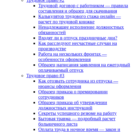
Трудовое право #2
Трудовой договор с работником — правила
составления и образец для скачивания
Калькулятор трудового стажа онлайн —
расчет по трудовой книжке
Ненадлежащее исполнение должностных
обязанностей
Входят ли в отпуск праздничные дни?
Как расследуют несчастные случаи на
производстве
Работа на нескольких фронтах —
особенности оформления
Образец написания заявления на ежегодный
оплачиваемый отпуск
Трудовое право #3
Как отозвать сотрудника из отпуска —
нюансы оформления
Образец приказа о премировании
сотрудников
Образец приказа об утверждении
должностных инструкций
Секреты успешного резюме на работу
Бытовая травма — подробный расчет
больничного листа
Оплата труда в ночное время — закон и