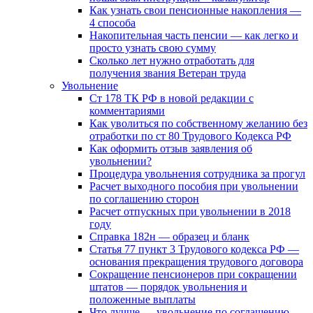
Как узнать свои пенсионные накопления —
4 способа
Накопительная часть пенсии — как легко и
просто узнать свою сумму
Сколько лет нужно отработать для
получения звания Ветеран труда
Увольнение
Ст 178 ТК РФ в новой редакции с
комментариями
Как уволиться по собственному желанию без
отработки по ст 80 Трудового Кодекса РФ
Как оформить отзыв заявления об
увольнении?
Процедура увольнения сотрудника за прогул
Расчет выходного пособия при увольнении
по соглашению сторон
Расчет отпускных при увольнении в 2018
году
Справка 182н — образец и бланк
Статья 77 пункт 3 Трудового кодекса РФ —
основания прекращения трудового договора
Сокращение пенсионеров при сокращении
штатов — порядок увольнения и
положенные выплаты
Что лучше — увольнение по соглашению