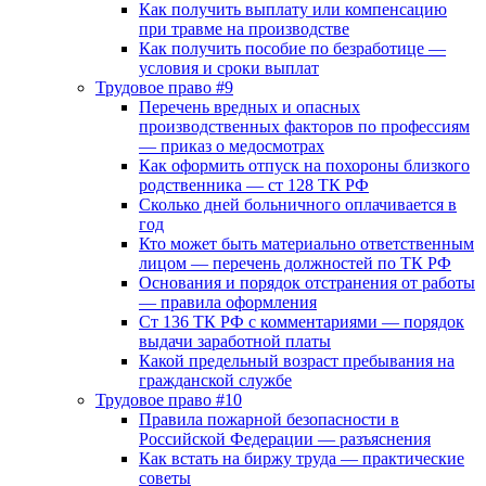
Как получить выплату или компенсацию
при травме на производстве
Как получить пособие по безработице —
условия и сроки выплат
Трудовое право #9
Перечень вредных и опасных
производственных факторов по профессиям
— приказ о медосмотрах
Как оформить отпуск на похороны близкого
родственника — ст 128 ТК РФ
Сколько дней больничного оплачивается в
год
Кто может быть материально ответственным
лицом — перечень должностей по ТК РФ
Основания и порядок отстранения от работы
— правила оформления
Ст 136 ТК РФ с комментариями — порядок
выдачи заработной платы
Какой предельный возраст пребывания на
гражданской службе
Трудовое право #10
Правила пожарной безопасности в
Российской Федерации — разъяснения
Как встать на биржу труда — практические
советы