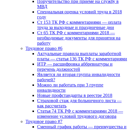
Поручительство при приеме на службу в
МВД
Специальная оценка условий труда в 2018
году
Ст 153 ТК РФ с комментариями — оплата
труда за выходные и праздничные дни
Ст 65 ТК РФ с комментариями 2018 —
необходимые документы для принятия на
работу
Трудовое право #6
Актуальные правила выплаты заработной
платы — статья 136 ТК РФ с комментариями
ИТР — расшифровка аббревиатуры и
перечень должностей
Является ли вторая группа инвалидности
рабочей?
Можно ли работать при 3 группе
инвалидности
Новые профстандарты в реестре 2018
Страховой стаж для больничного листа —
как рассчитать
Статья 74 ТК РФ с комментариями 2018 —
изменение условий трудового договора
Трудовое право #7
Сменный график работы — преимущества и