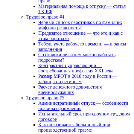
право
Материальная помощь к отпуску — статья
ТК РФ
Трудовое право #4
Черный список работников по фамилии:
миф или реальность?
Предвзятое отношение — что это и как с
этим бороться?
Табель учета рабочего времени — нюансы
заполнения
Со скольки лет и кем можно работать
подросткам?
Контрактный управляющий —
востребованная профессия XXI века
Размер МРОТ в 2018 году в России —
таблица по регионам
Расчет денежного довольствия
военнослужащих
Трудовое право #5
Административный отпуск — особенности
правила оформления
Испытательный срок при срочном трудовом
договоре
Как оплачивается больничный при
производственной травме