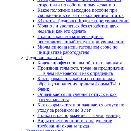
сторон или по собственному желанию
Какое положено выходное пособие при
увольнении в связи с сокращением штатов
33 cтатья Трудового Кодекса при увольнении
Можно ли уволиться без отработки двух
недель и как это сделать
Правила расчета компенсации за
неиспользованный отпуск при увольнении
Увольнение на испытательном сроке по
инициативе работодателя
Трудовое право #1
Кодекс профессиональной этики адвоката
Производительность труда на предприятии
— в чем измеряется и как определить
Как оформляется работа на полставки:
образец заполнения приказа формы Т-1 +
бланк
Оплачивается ли учебный отпуск и как
рассчитывается
Как оформляется и оплачивается отпуск по
уходу за ребенком до 3 лет
Приказ и распоряжение — в чем разница
Виды ответственности за нарушение
требований охраны труда