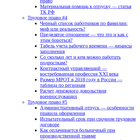
право
Материальная помощь к отпуску — статья
ТК РФ
Трудовое право #4
Черный список работников по фамилии:
миф или реальность?
Предвзятое отношение — что это и как с
этим бороться?
Табель учета рабочего времени — нюансы
заполнения
Со скольки лет и кем можно работать
подросткам?
Контрактный управляющий —
востребованная профессия XXI века
Размер МРОТ в 2018 году в России —
таблица по регионам
Расчет денежного довольствия
военнослужащих
Трудовое право #5
Административный отпуск — особенности
правила оформления
Испытательный срок при срочном трудовом
договоре
Как оплачивается больничный при
производственной травме