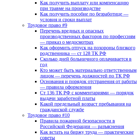
Как получить выплату или компенсацию
при травме на производстве
Как получить пособие по безработице —
условия и сроки выплат
Трудовое право #9
Перечень вредных и опасных
производственных факторов по профессиям
— приказ о медосмотрах
Как оформить отпуск на похороны близкого
родственника — ст 128 ТК РФ
Сколько дней больничного оплачивается в
год
Кто может быть материально ответственным
лицом — перечень должностей по ТК РФ
Основания и порядок отстранения от работы
— правила оформления
Ст 136 ТК РФ с комментариями — порядок
выдачи заработной платы
Какой предельный возраст пребывания на
гражданской службе
Трудовое право #10
Правила пожарной безопасности в
Российской Федерации — разъяснения
Как встать на биржу труда — практические
советы