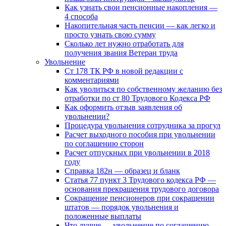
Как узнать свои пенсионные накопления —
4 способа
Накопительная часть пенсии — как легко и
просто узнать свою сумму
Сколько лет нужно отработать для
получения звания Ветеран труда
Увольнение
Ст 178 ТК РФ в новой редакции с
комментариями
Как уволиться по собственному желанию без
отработки по ст 80 Трудового Кодекса РФ
Как оформить отзыв заявления об
увольнении?
Процедура увольнения сотрудника за прогул
Расчет выходного пособия при увольнении
по соглашению сторон
Расчет отпускных при увольнении в 2018
году
Справка 182н — образец и бланк
Статья 77 пункт 3 Трудового кодекса РФ —
основания прекращения трудового договора
Сокращение пенсионеров при сокращении
штатов — порядок увольнения и
положенные выплаты
Что лучше — увольнение по соглашению