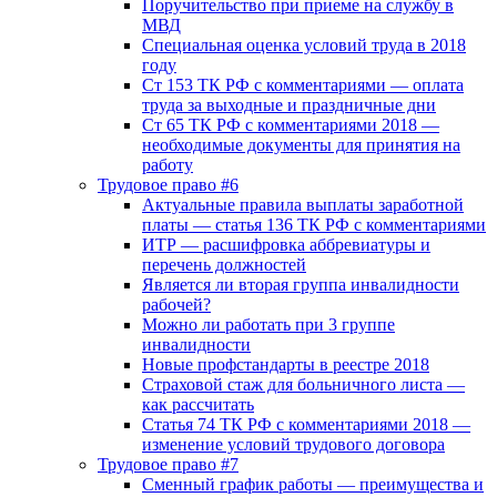
Поручительство при приеме на службу в
МВД
Специальная оценка условий труда в 2018
году
Ст 153 ТК РФ с комментариями — оплата
труда за выходные и праздничные дни
Ст 65 ТК РФ с комментариями 2018 —
необходимые документы для принятия на
работу
Трудовое право #6
Актуальные правила выплаты заработной
платы — статья 136 ТК РФ с комментариями
ИТР — расшифровка аббревиатуры и
перечень должностей
Является ли вторая группа инвалидности
рабочей?
Можно ли работать при 3 группе
инвалидности
Новые профстандарты в реестре 2018
Страховой стаж для больничного листа —
как рассчитать
Статья 74 ТК РФ с комментариями 2018 —
изменение условий трудового договора
Трудовое право #7
Сменный график работы — преимущества и