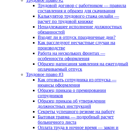
Трудовое право #2
Трудовой договор с работником — правила
составления и образец для скачивания
Калькулятор трудового стажа онлайн —
расчет по трудовой книжке
Ненадлежащее исполнение должностных
обязанностей
Входят ли в отпуск праздничные дни?
Как расследуют несчастные случаи на
производстве
Работа на нескольких фронтах —
особенности оформления
Образец написания заявления на ежегодный
оплачиваемый отпуск
Трудовое право #3
Как отозвать сотрудника из отпуска —
нюансы оформления
Образец приказа о премировании
сотрудников
Образец приказа об утверждении
должностных инструкций
Секреты успешного резюме на работу
Бытовая травма — подробный расчет
больничного листа
Оплата труда в ночное время — закон и