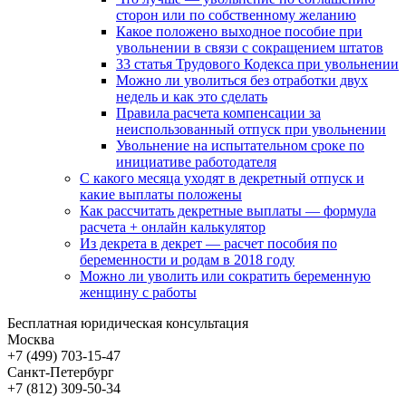
сторон или по собственному желанию
Какое положено выходное пособие при
увольнении в связи с сокращением штатов
33 cтатья Трудового Кодекса при увольнении
Можно ли уволиться без отработки двух
недель и как это сделать
Правила расчета компенсации за
неиспользованный отпуск при увольнении
Увольнение на испытательном сроке по
инициативе работодателя
С какого месяца уходят в декретный отпуск и
какие выплаты положены
Как рассчитать декретные выплаты — формула
расчета + онлайн калькулятор
Из декрета в декрет — расчет пособия по
беременности и родам в 2018 году
Можно ли уволить или сократить беременную
женщину с работы
Бесплатная юридическая консультация
Москва
+7 (499)
703-15-47
Санкт-Петербург
+7 (812)
309-50-34