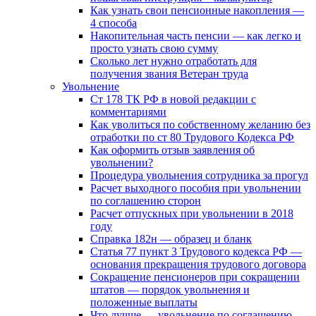
Как узнать свои пенсионные накопления —
4 способа
Накопительная часть пенсии — как легко и
просто узнать свою сумму
Сколько лет нужно отработать для
получения звания Ветеран труда
Увольнение
Ст 178 ТК РФ в новой редакции с
комментариями
Как уволиться по собственному желанию без
отработки по ст 80 Трудового Кодекса РФ
Как оформить отзыв заявления об
увольнении?
Процедура увольнения сотрудника за прогул
Расчет выходного пособия при увольнении
по соглашению сторон
Расчет отпускных при увольнении в 2018
году
Справка 182н — образец и бланк
Статья 77 пункт 3 Трудового кодекса РФ —
основания прекращения трудового договора
Сокращение пенсионеров при сокращении
штатов — порядок увольнения и
положенные выплаты
Что лучше — увольнение по соглашению