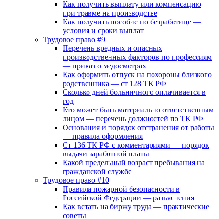
Как получить выплату или компенсацию
при травме на производстве
Как получить пособие по безработице —
условия и сроки выплат
Трудовое право #9
Перечень вредных и опасных
производственных факторов по профессиям
— приказ о медосмотрах
Как оформить отпуск на похороны близкого
родственника — ст 128 ТК РФ
Сколько дней больничного оплачивается в
год
Кто может быть материально ответственным
лицом — перечень должностей по ТК РФ
Основания и порядок отстранения от работы
— правила оформления
Ст 136 ТК РФ с комментариями — порядок
выдачи заработной платы
Какой предельный возраст пребывания на
гражданской службе
Трудовое право #10
Правила пожарной безопасности в
Российской Федерации — разъяснения
Как встать на биржу труда — практические
советы