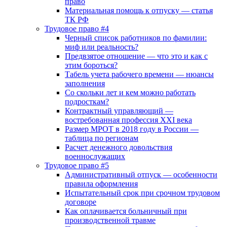
право
Материальная помощь к отпуску — статья
ТК РФ
Трудовое право #4
Черный список работников по фамилии:
миф или реальность?
Предвзятое отношение — что это и как с
этим бороться?
Табель учета рабочего времени — нюансы
заполнения
Со скольки лет и кем можно работать
подросткам?
Контрактный управляющий —
востребованная профессия XXI века
Размер МРОТ в 2018 году в России —
таблица по регионам
Расчет денежного довольствия
военнослужащих
Трудовое право #5
Административный отпуск — особенности
правила оформления
Испытательный срок при срочном трудовом
договоре
Как оплачивается больничный при
производственной травме