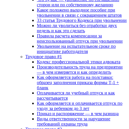
сторон или по собственному желанию
Какое положено выходное пособие при
увольнении в связи с сокращением штатов
33 cтатья Трудового Кодекса при увольнении
Можно ли уволиться без отработки двух
недель и как это сделать
Правила расчета компенсации за
неиспользованный отпуск при увольнении
Увольнение на испытательном сроке по
инициативе работодателя
Трудовое право #1
Кодекс профессиональной этики адвоката
Производительность труда на предприятии
— в чем измеряется и как определить
Как оформляется работа на полставки:
образец заполнения приказа формы Т-1 +
бланк
Оплачивается ли учебный отпуск и как
рассчитывается
Как оформляется и оплачивается отпуск по
уходу за ребенком до 3 лет
Приказ и распоряжение — в чем разница
Виды ответственности за нарушение
требований охраны труда