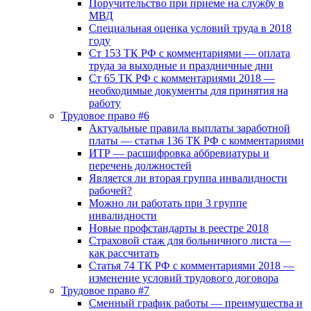
Поручительство при приеме на службу в
МВД
Специальная оценка условий труда в 2018
году
Ст 153 ТК РФ с комментариями — оплата
труда за выходные и праздничные дни
Ст 65 ТК РФ с комментариями 2018 —
необходимые документы для принятия на
работу
Трудовое право #6
Актуальные правила выплаты заработной
платы — статья 136 ТК РФ с комментариями
ИТР — расшифровка аббревиатуры и
перечень должностей
Является ли вторая группа инвалидности
рабочей?
Можно ли работать при 3 группе
инвалидности
Новые профстандарты в реестре 2018
Страховой стаж для больничного листа —
как рассчитать
Статья 74 ТК РФ с комментариями 2018 —
изменение условий трудового договора
Трудовое право #7
Сменный график работы — преимущества и