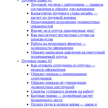
Трудовое право #2
Трудовой договор с работником — правила
составления и образец для скачивания
Калькулятор трудового стажа онлайн —
расчет по трудовой книжке
Ненадлежащее исполнение должностных
обязанностей
Входят ли в отпуск праздничные дни?
Как расследуют несчастные случаи на
производстве
Работа на нескольких фронтах —
особенности оформления
Образец написания заявления на ежегодный
оплачиваемый отпуск
Трудовое право #3
Как отозвать сотрудника из отпуска —
нюансы оформления
Образец приказа о премировании
сотрудников
Образец приказа об утверждении
должностных инструкций
Секреты успешного резюме на работу
Бытовая травма — подробный расчет
больничного листа
Оплата труда в ночное время — закон и