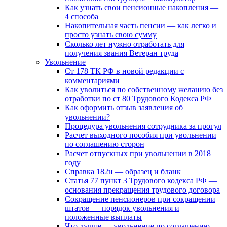
Как узнать свои пенсионные накопления —
4 способа
Накопительная часть пенсии — как легко и
просто узнать свою сумму
Сколько лет нужно отработать для
получения звания Ветеран труда
Увольнение
Ст 178 ТК РФ в новой редакции с
комментариями
Как уволиться по собственному желанию без
отработки по ст 80 Трудового Кодекса РФ
Как оформить отзыв заявления об
увольнении?
Процедура увольнения сотрудника за прогул
Расчет выходного пособия при увольнении
по соглашению сторон
Расчет отпускных при увольнении в 2018
году
Справка 182н — образец и бланк
Статья 77 пункт 3 Трудового кодекса РФ —
основания прекращения трудового договора
Сокращение пенсионеров при сокращении
штатов — порядок увольнения и
положенные выплаты
Что лучше — увольнение по соглашению