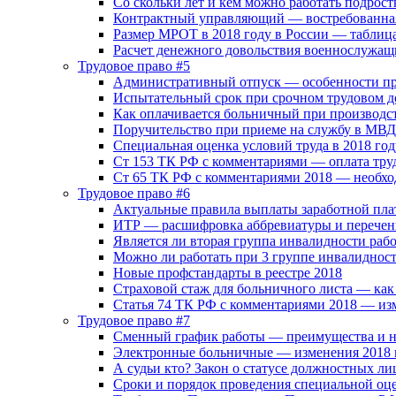
Со скольки лет и кем можно работать подрост
Контрактный управляющий — востребованная
Размер МРОТ в 2018 году в России — таблиц
Расчет денежного довольствия военнослужащ
Трудовое право #5
Административный отпуск — особенности п
Испытательный срок при срочном трудовом д
Как оплачивается больничный при производс
Поручительство при приеме на службу в МВД
Специальная оценка условий труда в 2018 год
Ст 153 ТК РФ с комментариями — оплата тру
Ст 65 ТК РФ с комментариями 2018 — необхо
Трудовое право #6
Актуальные правила выплаты заработной пла
ИТР — расшифровка аббревиатуры и перечен
Является ли вторая группа инвалидности раб
Можно ли работать при 3 группе инвалиднос
Новые профстандарты в реестре 2018
Страховой стаж для больничного листа — как
Статья 74 ТК РФ с комментариями 2018 — из
Трудовое право #7
Сменный график работы — преимущества и н
Электронные больничные — изменения 2018 
А судьи кто? Закон о статусе должностных ли
Сроки и порядок проведения специальной оц