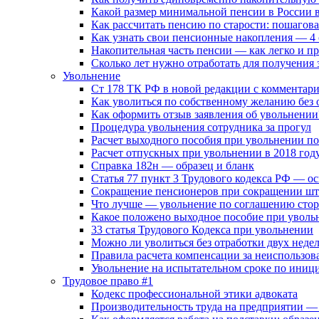
Какой размер минимальной пенсии в России в
Как рассчитать пенсию по старости: пошагова
Как узнать свои пенсионные накопления — 4 
Накопительная часть пенсии — как легко и п
Сколько лет нужно отработать для получения 
Увольнение
Ст 178 ТК РФ в новой редакции с комментар
Как уволиться по собственному желанию без 
Как оформить отзыв заявления об увольнении
Процедура увольнения сотрудника за прогул
Расчет выходного пособия при увольнении п
Расчет отпускных при увольнении в 2018 год
Справка 182н — образец и бланк
Статья 77 пункт 3 Трудового кодекса РФ — о
Сокращение пенсионеров при сокращении шт
Что лучше — увольнение по соглашению сто
Какое положено выходное пособие при увольн
33 cтатья Трудового Кодекса при увольнении
Можно ли уволиться без отработки двух недель
Правила расчета компенсации за неиспользо
Увольнение на испытательном сроке по иници
Трудовое право #1
Кодекс профессиональной этики адвоката
Производительность труда на предприятии — 