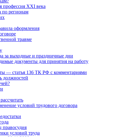
кам?
 профессия XXI века
а по регионам
их
равила оформления
оговоре
твенной травме
у
да за выходные и праздничные дни
димые документы для принятия на работу
ты — статья 136 ТК РФ с комментариями
ь должностей
очей?
ти
 рассчитать
менение условий трудового договора
едостатки
года
ц правосудия
енки условий труда