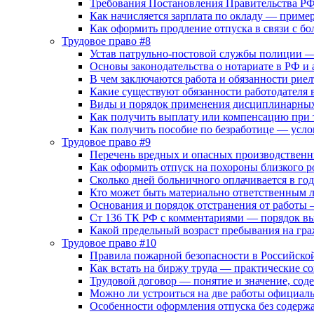
Требования Постановления Правительства РФ 
Как начисляется зарплата по окладу — приме
Как оформить продление отпуска в связи с б
Трудовое право #8
Устав патрульно-постовой службы полиции 
Основы законодательства о нотариате в РФ и 
В чем заключаются работа и обязанности рие
Какие существуют обязанности работодателя 
Виды и порядок применения дисциплинарных
Как получить выплату или компенсацию при 
Как получить пособие по безработице — усло
Трудовое право #9
Перечень вредных и опасных производственн
Как оформить отпуск на похороны близкого 
Сколько дней больничного оплачивается в год
Кто может быть материально ответственным
Основания и порядок отстранения от работы
Ст 136 ТК РФ с комментариями — порядок вы
Какой предельный возраст пребывания на гр
Трудовое право #10
Правила пожарной безопасности в Российско
Как встать на биржу труда — практические с
Трудовой договор — понятие и значение, сод
Можно ли устроиться на две работы официал
Особенности оформления отпуска без содерж