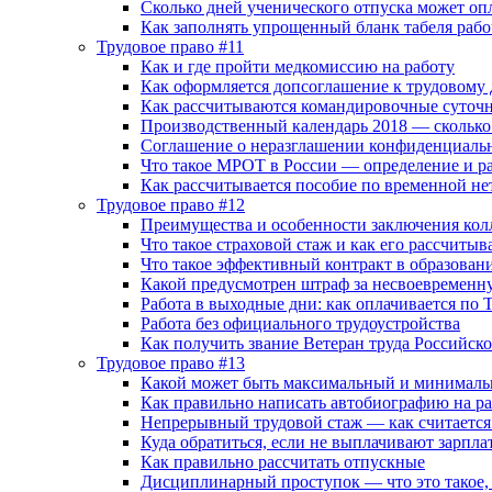
Сколько дней ученического отпуска может оп
Как заполнять упрощенный бланк табеля рабо
Трудовое право #11
Как и где пройти медкомиссию на работу
Как оформляется допсоглашение к трудовому
Как рассчитываются командировочные суточн
Производственный календарь 2018 — сколько 
Соглашение о неразглашении конфиденциаль
Что такое МРОТ в России — определение и ра
Как рассчитывается пособие по временной не
Трудовое право #12
Преимущества и особенности заключения кол
Что такое страховой стаж и как его рассчитыв
Что такое эффективный контракт в образован
Какой предусмотрен штраф за несвоевременн
Работа в выходные дни: как оплачивается по 
Работа без официального трудоустройства
Как получить звание Ветеран труда Российск
Трудовое право #13
Какой может быть максимальный и минималь
Как правильно написать автобиографию на ра
Непрерывный трудовой стаж — как считается 
Куда обратиться, если не выплачивают зарпла
Как правильно рассчитать отпускные
Дисциплинарный проступок — что это такое