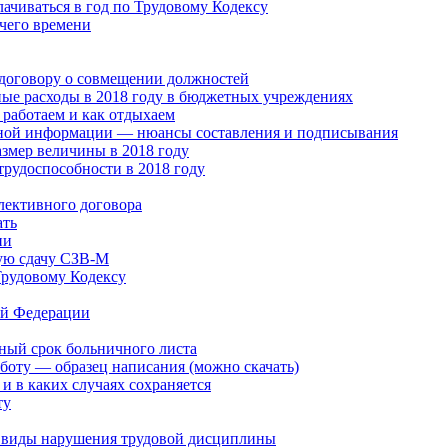
лачиваться в год по Трудовому Кодексу
чего времени
 договору о совмещении должностей
ые расходы в 2018 году в бюджетных учреждениях
работаем и как отдыхаем
ной информации — нюансы составления и подписывания
змер величины в 2018 году
трудоспособности в 2018 году
лективного договора
ать
ии
ую сдачу СЗВ-М
Трудовому Кодексу
ой Федерации
ный срок больничного листа
боту — образец написания (можно скачать)
и в каких случаях сохраняется
ту
, виды нарушения трудовой дисциплины