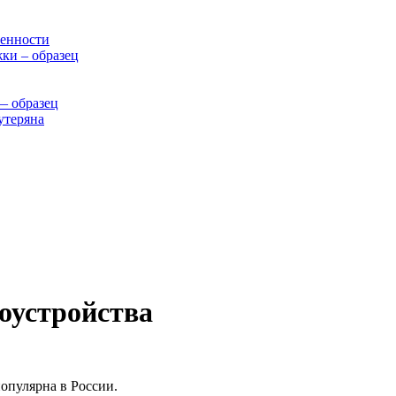
бенности
ки – образец
— образец
утеряна
доустройства
популярна в России.