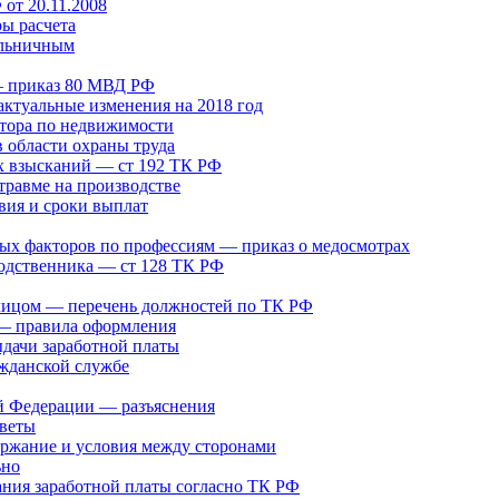
от 20.11.2008
ры расчета
ольничным
— приказ 80 МВД РФ
актуальные изменения на 2018 год
лтора по недвижимости
в области охраны труда
 взысканий — ст 192 ТК РФ
травме на производстве
вия и сроки выплат
ых факторов по профессиям — приказ о медосмотрах
родственника — ст 128 ТК РФ
 лицом — перечень должностей по ТК РФ
 — правила оформления
дачи заработной платы
ажданской службе
й Федерации — разъяснения
оветы
ержание и условия между сторонами
ьно
ания заработной платы согласно ТК РФ