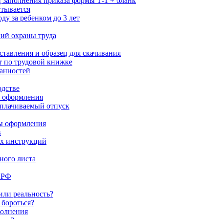
ц заполнения приказа формы Т-1 + бланк
итывается
ду за ребенком до 3 лет
ний охраны труда
ставления и образец для скачивания
т по трудовой книжке
анностей
одстве
и оформления
оплачиваемый отпуск
сы оформления
в
ых инструкций
ного листа
 РФ
или реальность?
 бороться?
полнения