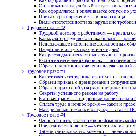
Как оформляется работа на полставки: образе
Оплачивается ли учебный отпуск и как рассч
Как оформляется и оплачивается отпуск по ухо
Приказ и распоряжение — в чем разница
Виды ответственности за нарушение требова
Трудовое право #2
Трудовой договор с работником — правила со
Калькулятор трудового стажа онлайн — расче
Ненадлежащее исполнение должностных обяз
Входят ли в отпуск праздничные дни?
Как расследуют несчастные случаи на произв
Работа на нескольких фронтах — особенност
Образец написания заявления на ежегодный 
Трудовое право #3
Как отозвать сотрудника из отпуска — нюан
Образец приказа о премировании сотруднико
Образец приказа об утверждении должностн
Секреты успешного резюме на работу
Бытовая травма — подробный расчет больнич
Оплата труда в ночное время — закон и право
Материальная помощь к отпуску — статья ТК
Трудовое право #4
Черный список работников по фамилии: миф 
Предвзятое отношение — что это и как с этим
Табель учета рабочего времени — нюансы за