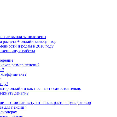
и какие выплаты положены
 расчета + онлайн калькулятор
еменности и родам в 2018 году
ю женщину с работы
верение
каков размер пенсии?
ет?
 коэффициент?
у
году?
ятор онлайн и как посчитать самостоятельно
ернуть деньги?
 — стоит ли вступать и как расторгнуть договор
да для пенсии?
нсионерах
часть пенсии