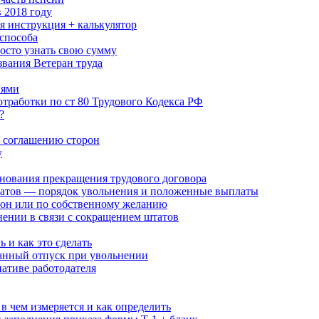
 2018 году
я инструкция + калькулятор
способа
росто узнать свою сумму
звания Ветеран труда
иями
отработки по ст 80 Трудового Кодекса РФ
?
о соглашению сторон
у
снования прекращения трудового договора
атов — порядок увольнения и положенные выплаты
рон или по собственному желанию
ении в связи с сокращением штатов
 и как это сделать
ванный отпуск при увольнении
ативе работодателя
в чем измеряется и как определить