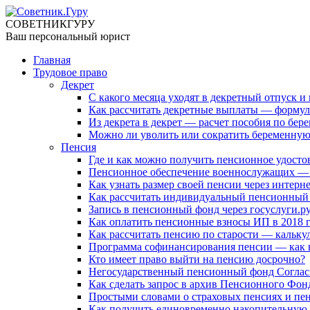
СОВЕТНИК
ГУРУ
Ваш персональный юрист
Главная
Трудовое право
Декрет
С какого месяца уходят в декретный отпуск 
Как рассчитать декретные выплаты — формула
Из декрета в декрет — расчет пособия по бер
Можно ли уволить или сократить беременну
Пенсия
Где и как можно получить пенсионное удосто
Пенсионное обеспечение военнослужащих — 
Как узнать размер своей пенсии через интерн
Как рассчитать индивидуальный пенсионный
Запись в пенсионный фонд через госуслуги.р
Как оплатить пенсионные взносы ИП в 2018 
Как рассчитать пенсию по старости — калькул
Программа софинансирования пенсии — как в
Кто имеет право выйти на пенсию досрочно?
Негосударственный пенсионный фонд Согласие
Как сделать запрос в архив Пенсионного Фон
Простыми словами о страховых пенсиях и пе
Как получить единовременно накопительную 