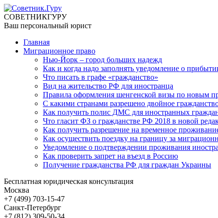
СОВЕТНИК
ГУРУ
Ваш персональный юрист
Главная
Миграционное право
Нью-Йорк – город больших надежд
Как и когда надо заполнять уведомление о прибыти
Что писать в графе «гражданство»
Вид на жительство РФ для иностранца
Правила оформления шенгенской визы по новым п
С какими странами разрешено двойное гражданство
Как получить полис ДМС для иностранных гражда
Что гласит ФЗ о гражданстве РФ 2018 в новой реда
Как получить разрешение на временное проживани
Как осуществить поездку на границу за миграцион
Уведомление о подтверждении проживания иностра
Как проверить запрет на въезд в Россию
Получение гражданства РФ для граждан Украины
Бесплатная юридическая консультация
Москва
+7 (499)
703-15-47
Санкт-Петербург
+7 (812)
309-50-34