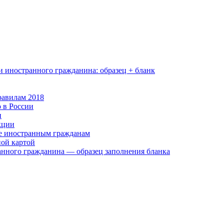
и иностранного гражданина: образец + бланк
равилам 2018
 в России
н
кции
е иностранным гражданам
ной картой
нного гражданина — образец заполнения бланка