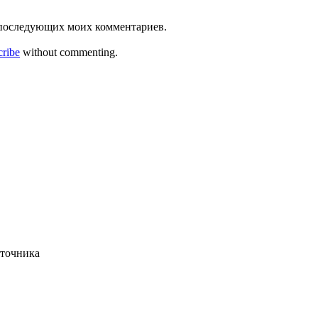
ля последующих моих комментариев.
cribe
without commenting.
сточника