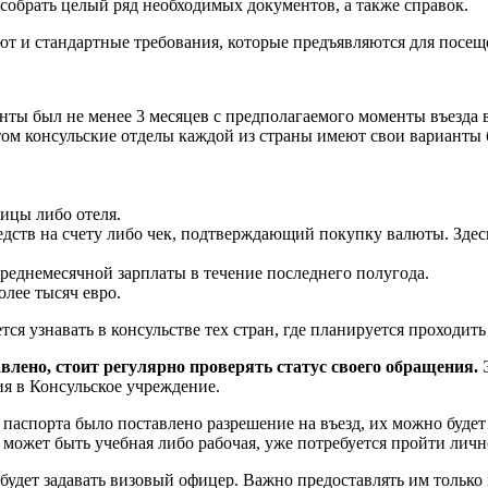
собрать целый ряд необходимых документов, а также справок.
ют и стандартные требования, которые предъявляются для посещ
нты был не менее 3 месяцев с предполагаемого моменты въезда в
этом консульские отделы каждой из страны имеют свои варианты 
ицы либо отеля.
ств на счету либо чек, подтверждающий покупку валюты. Здесь
 среднемесячной зарплаты в течение последнего полугода.
лее тысяч евро.
я узнавать в консульстве тех стран, где планируется проходить
лено, стоит регулярно проверять статус своего обращения.
Э
ия в Консульское учреждение.
е паспорта было поставлено разрешение на въезд, их можно буде
 может быть учебная либо рабочая, уже потребуется пройти личн
е будет задавать визовый офицер. Важно предоставлять им толь