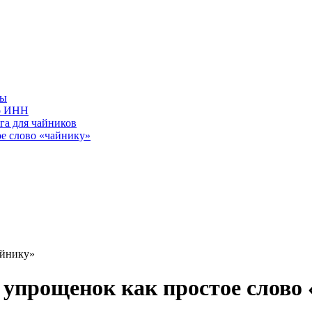
фы
по ИНН
га для чайников
е слово «чайнику»
айнику»
упрощенок как простое слово