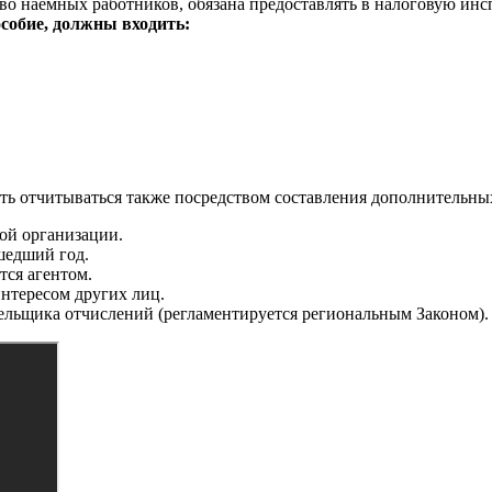
тво наемных работников, обязана предоставлять в налоговую и
особие, должны входить:
ь отчитываться также посредством составления дополнительны
ой организации.
шедший год.
ся агентом.
интересом других лиц.
ельщика отчислений (регламентируется региональным Законом).