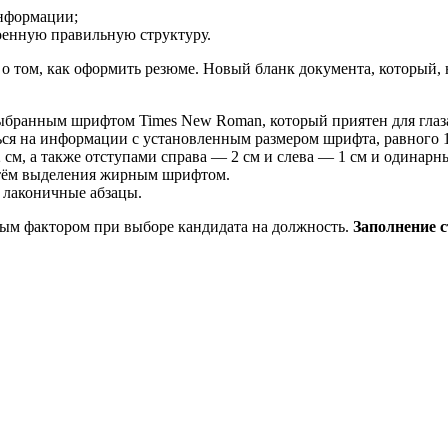
информации;
оенную правильную структуру.
 о том, как оформить резюме. Новый бланк документа, который, 
ыбранным шрифтом Times New Roman, который приятен для глаза
ся на информации с установленным размером шрифта, равного 1
см, а также отступами справа — 2 см и слева — 1 см и одинар
утём выделения жирным шрифтом.
 лаконичные абзацы.
вым фактором при выборе кандидата на должность.
Заполнение 