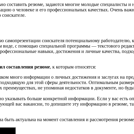
но составить резюме, задаются многие молодые специалисты и не
ацию о человеке и его профессиональных качествах. Очень важ
 соискателе.
лью самопрезентации соискателя потенциальному работодателю, 
 виде, с помощью специальной программы — текстового редакто
ь профессиональные навыки, достижения и личные качества, под
вил составления резюме
, к которым относятся:
шком много информации о личных достижения и заслугах на пр
одходящую для этой сферы деятельности. Оптимальным размеро
 преимуществах, не упоминая недостатков в документе, но будь
но указывать больше конкретной информации. Если у вас есть оп
есующей вас вакансии, то допишите эту информацию в резюме, т
на быть актуальна на момент составления и рассмотрения резюме