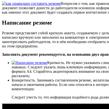
Вопросом о том, как правиль
документ позволяет донести до работодателя основную информ
как именно этот документ будет создавать первое впечатление о
Написание резюме
Резюме представляет собой краткую анкету, создаваемую с це
написано вручную или заполнено на компьютере в электронном
заинтересовать работодателя, то в нём необходимо отобразит
на этом предприятии.
Заполнять документ рекомендуется, на основании двух пра
Краткость. Не нужно указывать сли
навыках. Следуют указать лишь ключевую информацию, п
формата А4. Старайтесь акцентировать внимание на своих
рассказать;
Конкретность. Занимаясь составлением резюме, желатель
начала и окончания работы. Если они относятся к интер
компетенции.
Следует учесть то, что информация подобного рода долж