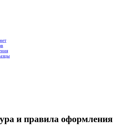
нет
ов
ения
разцы
тура и правила оформления