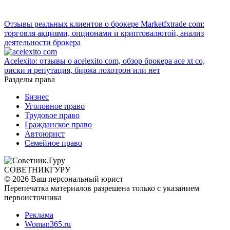
Отзывы реальных клиентов о брокере Marketfxtrade com:
торговля акциями, опционами и криптовалютой, анализ
деятельности брокера
Acelexito: отзывы о acelexito com, обзор брокера ace xt co,
риски и репутация, биржа лохотрон или нет
Разделы права
Бизнес
Уголовное право
Трудовое право
Гражданское право
Автоюрист
Семейное право
СОВЕТНИК
ГУРУ
© 2026 Ваш персональный юрист
Перепечатка материалов разрешена только с указанием
первоисточника
Реклама
Woman365.ru