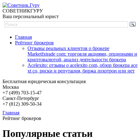
СОВЕТНИК
ГУРУ
Ваш персональный юрист
Главная
Рейтинг брокеров
Отзывы реальных клиентов о брокере
Marketfxtrade com: торговля акциями, опционами и
криптовалютой, анализ деятельности брокера
Acelexito: отзывы о acelexito com, обзор брокера ace
xt co, риски и репутация, биржа лохотрон или нет
Бесплатная юридическая консультация
Москва
+7 (499)
703-15-47
Санкт-Петербург
+7 (812)
309-50-34
Главная
Рейтинг брокеров
Популярные статьи