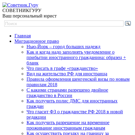
СОВЕТНИК
ГУРУ
Ваш персональный юрист
Главная
Миграционное право
Нью-Йорк – город больших надежд
Как и когда надо заполнять уведомление о
прибытии иностранного гражданина: образец +
бланк
Что писать в графе «гражданство»
Вид на жительство РФ для иностранца
Правила оформления шенгенской визы по новым
правилам 2018
С какими странами разрешено двойное
гражданство в России
Как получить полис ДМС для иностранных
граждан
Что гласит ФЗ о гражданстве РФ 2018 в новой
редакции
Как получить разрешение на временное
проживание иностранным гражданам
Как осуществить поездку на границу за