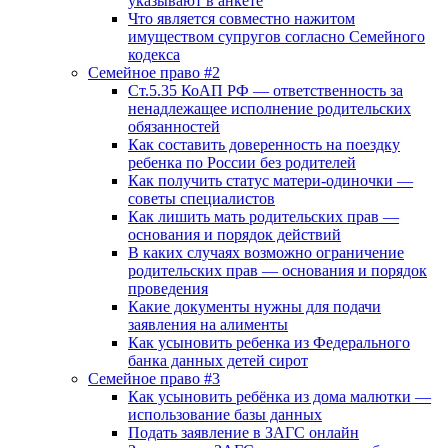
указывают в анкете
Что является совместно нажитом
имуществом супругов согласно Семейного
кодекса
Семейное право #2
Ст.5.35 КоАП РФ — ответственность за
ненадлежащее исполнение родительских
обязанностей
Как составить доверенность на поездку
ребенка по России без родителей
Как получить статус матери-одиночки —
советы специалистов
Как лишить мать родительских прав —
основания и порядок действий
В каких случаях возможно ограничение
родительских прав — основания и порядок
проведения
Какие документы нужны для подачи
заявления на алименты
Как усыновить ребенка из Федерального
банка данных детей сирот
Семейное право #3
Как усыновить ребёнка из дома малютки —
использование базы данных
Подать заявление в ЗАГС онлайн