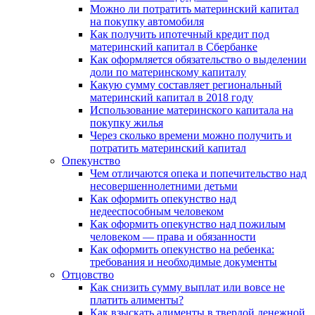
Можно ли потратить материнский капитал
на покупку автомобиля
Как получить ипотечный кредит под
материнский капитал в Сбербанке
Как оформляется обязательство о выделении
доли по материнскому капиталу
Какую сумму составляет региональный
материнский капитал в 2018 году
Использование материнского капитала на
покупку жилья
Через сколько времени можно получить и
потратить материнский капитал
Опекунство
Чем отличаются опека и попечительство над
несовершеннолетними детьми
Как оформить опекунство над
недееспособным человеком
Как оформить опекунство над пожилым
человеком — права и обязанности
Как оформить опекунство на ребенка:
требования и необходимые документы
Отцовство
Как снизить сумму выплат или вовсе не
платить алименты?
Как взыскать алименты в твердой денежной