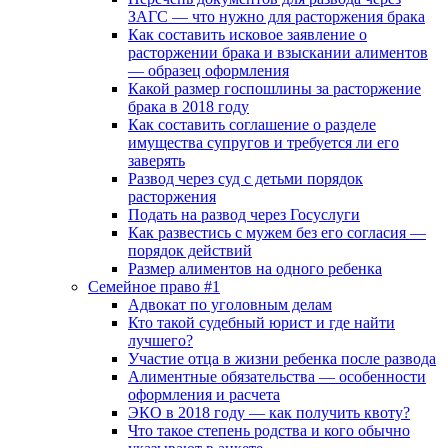
ЗАГС — что нужно для расторжения брака
Как составить исковое заявление о
расторжении брака и взыскании алиментов
— образец оформления
Какой размер госпошлины за расторжение
брака в 2018 году
Как составить соглашение о разделе
имущества супругов и требуется ли его
заверять
Развод через суд с детьми порядок
расторжения
Подать на развод через Госуслуги
Как развестись с мужем без его согласия —
порядок действий
Размер алиментов на одного ребенка
Семейное право #1
Адвокат по уголовным делам
Кто такой судебный юрист и где найти
лучшего?
Участие отца в жизни ребенка после развода
Алиментные обязательства — особенности
оформления и расчета
ЭКО в 2018 году — как получить квоту?
Что такое степень родства и кого обычно