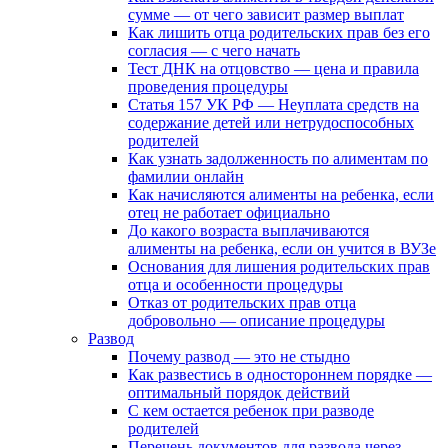
сумме — от чего зависит размер выплат
Как лишить отца родительских прав без его
согласия — с чего начать
Тест ДНК на отцовство — цена и правила
проведения процедуры
Статья 157 УК РФ — Неуплата средств на
содержание детей или нетрудоспособных
родителей
Как узнать задолженность по алиментам по
фамилии онлайн
Как начисляются алименты на ребенка, если
отец не работает официально
До какого возраста выплачиваются
алименты на ребенка, если он учится в ВУЗе
Основания для лишения родительских прав
отца и особенности процедуры
Отказ от родительских прав отца
добровольно — описание процедуры
Развод
Почему развод — это не стыдно
Как развестись в одностороннем порядке —
оптимальный порядок действий
С кем остается ребенок при разводе
родителей
Перечень документов для развода через