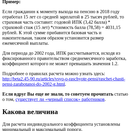
Пример:
Если гражданин к моменту выхода на пенсию в 2018 году
отработал 15 лет со средней зарплатой в 25 тысяч рублей, то
страховая часть составит: годовой ИПК (3,42 балла) *
страховой стаж (15 лет) *стоимость балла (78,58) = 4031,15
рублей. К этой сумме прибавится базовая часть и
накопительная, таким образом установится размер
ежемесячной выплаты.
Для периода до 2002 года, ИПК рассчитывается, исходя из
фиксированного правительством среднемесячного заработка,
коэффициент которого не может превышать значения 1.2.
Подробнее о правилах расчета можно узнать здесь:
http://beta2.45-90.ru/articles/vsyo-o-raschyote-pensi/raschet-chasti-
pensi-zarabotanoi-do-2002-g.html
.
Если вдруг Вы еще не знали, то советуем прочитать
статью
о том,
существует ли «черный список» работников
.
Какова величина
Для расчета индивидуального коэффициента установлены
минимальный и максимальный пороги.