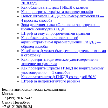
2018 году
Как обжаловать штраф ГИБДД с камеры
Как проверить штрафы за парковку онлайн
Поиск штрафов ГИБДД по номеру автомобиля —
4 простых способа
Зона действия знака «Остановка запрещена» —
нюансы соблюдения ПДД
Штраф за езду с просроченными правами
Как обжаловать постановление об
административном правонарушении ГИБДД —
образец жалобы
Какой штраф может быть, если водитель не вписан
в страховку
Как проверить водительское удостоверение на
лишение по фамилии
Как проверить штрафы ГИБДД по водительскому
удостоверению — 5 способов
Как оплатить штраф ГИБДД со скидкой 50 %
Штраф за непристегнутого ребенка
Бесплатная юридическая консультация
Москва
+7 (499)
703-15-47
Санкт-Петербург
+7 (812)
309-50-34