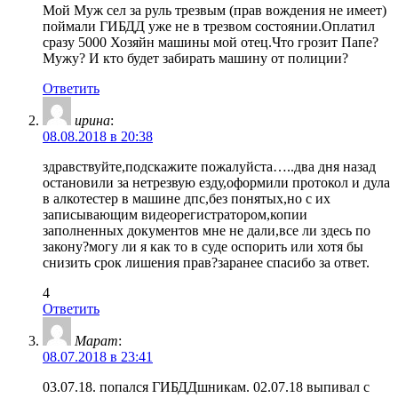
Мой Муж сел за руль трезвым (прав вождения не имеет)
поймали ГИБДД уже не в трезвом состоянии.Оплатил
сразу 5000 Хозяйн машины мой отец.Что грозит Папе?
Мужу? И кто будет забирать машину от полиции?
Ответить
ирина
:
08.08.2018 в 20:38
здравствуйте,подскажите пожалуйста…..два дня назад
остановили за нетрезвую езду,оформили протокол и дула
в алкотестер в машине дпс,без понятых,но с их
записывающим видеорегистратором,копии
заполненных документов мне не дали,все ли здесь по
закону?могу ли я как то в суде оспорить или хотя бы
снизить срок лишения прав?заранее спасибо за ответ.
4
Ответить
Марат
:
08.07.2018 в 23:41
03.07.18. попался ГИБДДшникам. 02.07.18 выпивал с