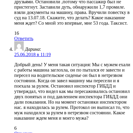
друзьями. Остановили ,потому что пассажир был не
пристегнут. Заставили дуть, обнаружили 1,7 промиле.
взяли документы на машину, права. Вручили повестку в
суд на 13.07.18. Скажите, что делать? Какое наказание
меня ждет? Со мной это впервые, мне 53 года. Таксист.
16
Ответить
Дарина
:
25.06.2018 в 11:19
Добрый день! У меня такая ситуация: Мы с мужем ехали
с работы машина заглохла, он по пытался ее завести и
пересел на водительское сиденье он был в нетрезвом
состоянии. Когда он завел машину мы пересели и я
поехала за рулем. Остановил инспектор ГИБДД и
утверждал, что видел как мы пересаживались остановил
двух понятых и под давлением инспектора ГИБДД они
дали показания. Но на момент остановки инспектором
нас. я находилась за рулем. Протокол он выписал то, что
муж находился за рулем в нетрезвом состоянии. Какое
наказание ждем меня и моего мужа?
6