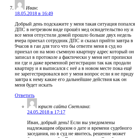
Иван
:
18.05.2018 в 16:49
Добрый день подскажите у меня такая ситуация попался
ДПС в нетрезвом виде прошёл мед освидетельство ну и
все меня отпустили домой прошло больше двух недель
вчера приехал сотрудник ДПС и сказал прийти завтра в
9часов в гаи для того что бы отвезти меня в суд но
приехал он на мою съемную квартиру адрес который он
записал в протоколе а фактически у меня нет прописки
ни где и даже временной регистрации так как продали
квартиру и я выписался с неё а в новом месте пока ещё
не зарегестрировался вот у меня вопрос если я не приду
завтра к нему какие его дальнейшие действия как он
меня будет искать
Ответить
юрист сайта Светлана
:
24.05.2018 в 17:17
Иван, добрый день! Если вы уведомлены
надлежащим образом о дате и времени судебного
заседания, но в суд не явитесь, решение может