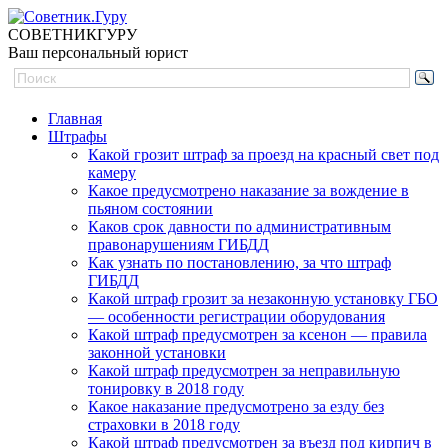
СОВЕТНИК
ГУРУ
Ваш персональный юрист
Главная
Штрафы
Какой грозит штраф за проезд на красный свет под
камеру
Какое предусмотрено наказание за вождение в
пьяном состоянии
Каков срок давности по административным
правонарушениям ГИБДД
Как узнать по постановлению, за что штраф
ГИБДД
Какой штраф грозит за незаконную установку ГБО
— особенности регистрации оборудования
Какой штраф предусмотрен за ксенон — правила
законной установки
Какой штраф предусмотрен за неправильную
тонировку в 2018 году
Какое наказание предусмотрено за езду без
страховки в 2018 году
Какой штраф предусмотрен за въезд под кирпич в