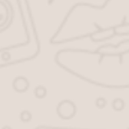
Перепечатка материалов разрешена только с указанием
первоисточника
Реклама
Woman365.ru
Бизнес
Уголовное право
Трудовое право
Гражданское право
Автоюрист
Семейное право
Миграционное право
Финансовое право
Недвижимость
Земля
Права потребителей
Жалобы