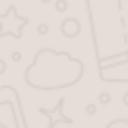
Имя
*
Email
*
Сохранить моё имя, email и адрес сайта в этом браузере для
последующих моих комментариев.
Notify me of followup comments via e-mail. You can also
subscribe
without commenting.
Разделы права
Бизнес
Уголовное право
Трудовое право
Гражданское право
Автоюрист
Семейное право
СОВЕТНИК
ГУРУ
© 2026 Ваш персональный юрист