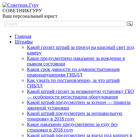
СОВЕТНИК
ГУРУ
Ваш персональный юрист
Главная
Штрафы
Какой грозит штраф за проезд на красный свет под
камеру
Какое предусмотрено наказание за вождение в
пьяном состоянии
Каков срок давности по административным
правонарушениям ГИБДД
Как узнать по постановлению, за что штраф
ГИБДД
Какой штраф грозит за незаконную установку ГБО
— особенности регистрации оборудования
Какой штраф предусмотрен за ксенон — правила
законной установки
Какой штраф предусмотрен за неправильную
тонировку в 2018 году
Какое наказание предусмотрено за езду без
страховки в 2018 году
Какой штраф предусмотрен за въезд под кирпич в