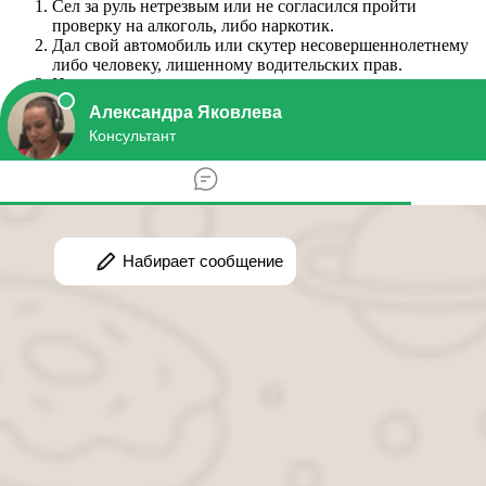
Сел за руль нетрезвым или не согласился пройти
проверку на алкоголь, либо наркотик.
Дал свой автомобиль или скутер несовершеннолетнему
либо человеку, лишенному водительских прав.
Не дождался окончания срока лишения прав и решил
прокатиться.
Любит промчаться с ветерком, на 80 км в час больше
допустимого.
Стал виновником ДТП, в которых пострадали другие
люди, в том числе – пассажиры нарушителя.
Кроме того, за некоторые нарушения штраф можно оплатить с
скидкой, но только первый раз.
При повторном нарушении в течение 365 календарных
дней скидку не предоставят, если зафиксированное
повторное:
превышение скорости на 40 – 60 километров в час;
проезд на красный свет;
парковку на пешеходном переходе;
выезд на полосу встречного движения;
управление транспортным средством, в документах на
которое имеются нарушения;