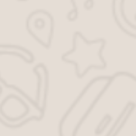
половины штрафа, то сделать это не получится. Придется
платить полностью.
Существуют ли максимальный срок
оплаты штрафов ГИБДД
Если штраф не был оплачен в течение 60 дней, он
автоматически удваивается и выносится постановление о
принудительном взыскании, которое передается судебному
приставу.
Если сумма после удвоения окажется равной десяти
тысячам рублей, то пристав может вынести
постановление «О приостановлении действия
водительских прав».
Причем вынести его могут заочно, а
нарушителю отправят письмо.
Пристав получит документ через 70 календарных дней с
момента нарушения. А спустя еще 8 дней уже может
случиться, что водительские права окажутся временно
недействительными.
Конечно, не всегда приставы применяют крайнюю меру,
могут просто списать необходимую сумму с банковской