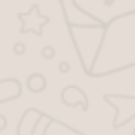
карты, если средств достаточно для погашения
задолженности. Поэтому не стоит откладывать оплату
штрафов, даже незначительных. Все-таки заплатить 50% от
оплаченной суммы лучше, чем 200 процентов.
Кстати, если не согласен с выписанным штрафом, лучше
все же не спорить, а оплатить сразу. Оспорить штраф при
этом стоит попытаться.
Если суд выиграете, штраф вернут, а
если доказать свою правоту не получится, то сумма штрафа
будет минимальной.
Смотрите видео, в котором разъясняется, как можно оплатить
штраф ГИБДД со скидкой 50% :