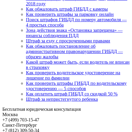
2018 году
Как обжаловать штраф ГИБДД с камеры
Как проверить штрафы за парковку онлайн
Поиск штрафов ГИБДД по номеру автомобиля —
4 простых способа
Зона действия знака «Остановка запрещена» —
нюансы соблюдения ПДД
Штраф за езду с просроченными правами
Как обжаловать постановление об
административном правонарушении ГИБДД —
образец жалобы
Какой штраф может быть, если водитель не вписан
в страховку
Как проверить водительское удостоверение на
лишение по фамилии
Как проверить штрафы ГИБДД по водительскому
удостоверению — 5 способов
Как оплатить штраф ГИБДД со скидкой 50 %
Штраф за непристегнутого ребенка
Бесплатная юридическая консультация
Москва
+7 (499)
703-15-47
Санкт-Петербург
+7 (812)
309-50-34