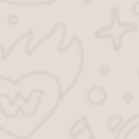
управление транспортным средством лицом с
просроченным водительским удостоверением.
Важно знать:
если одновременно с просроченными правами
зафиксированы другие вышеупомянутые нарушения, платить
придется по полной стоимости.
Те же, кто был задержан к примеру за тонировку окон,
спокойно платят в половинном размере за оба нарушения.
Можно ли получить скидку после
уплаты штрафа
Можно ли вернуть разницу в размере 50% от суммы
назначенного штрафа после того, как он уже оплачен?
К сожалению, такая возможность законом не
предусмотрена.
Не получится оплатить штраф в половинном размере и тем,
кто получил рассрочку его оплаты.
То есть, если решение суда о предоставлении рассрочки уже
вынесено, а у нарушителя появились средства для оплаты