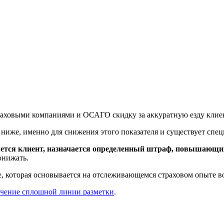
раховыми компаниями и ОСАГО скидку за аккуратную езду клие
й ниже, именно для снижения этого показателя и существует сп
ляется клиент, назначается определенный штраф, повышающи
онижать.
е, которая основывается на отслеживающемся страховом опыте в
сечение сплошной линии разметки
.