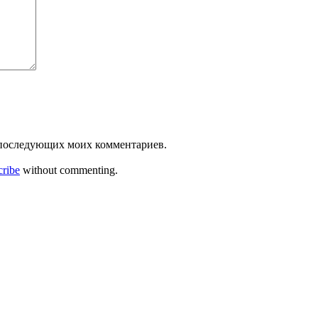
ля последующих моих комментариев.
cribe
without commenting.