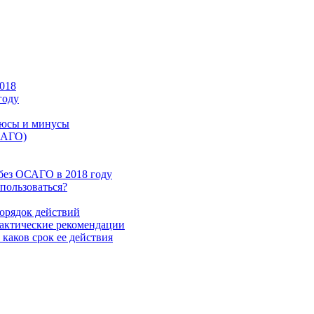
018
году
люсы и минусы
САГО)
без ОСАГО в 2018 году
пользоваться?
орядок действий
актические рекомендации
каков срок ее действия