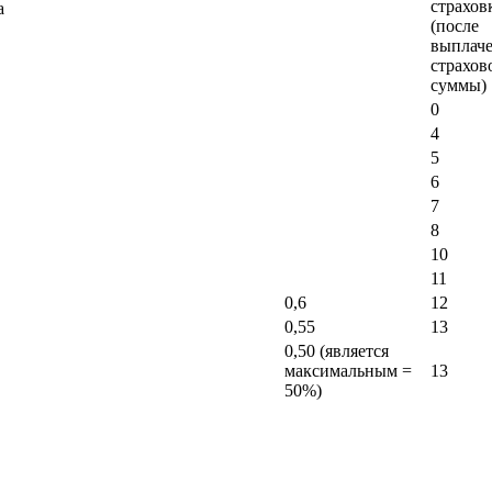
страхов
а
(после
выплач
страхов
суммы)
0
4
5
6
7
8
10
11
0,6
12
0,55
13
0,50 (является
максимальным =
13
50%)