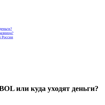
деньги?
разница?
й России
L или куда уходят деньги?