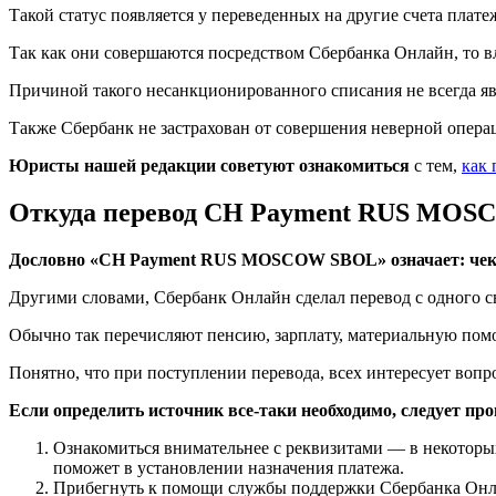
Такой статус появляется у переведенных на другие счета плате
Так как они совершаются посредством Сбербанка Онлайн, то вл
Причиной такого несанкционированного списания не всегда я
Также Сбербанк не застрахован от совершения неверной операц
Юристы нашей редакции советуют ознакомиться
с тем,
как 
Откуда перевод CH Payment RUS MO
Дословно «CH Payment RUS MOSCOW SBOL» означает: чек, 
Другими словами, Сбербанк Онлайн сделал перевод с одного сво
Обычно так перечисляют пенсию, зарплату, материальную помощ
Понятно, что при поступлении перевода, всех интересует вопр
Если определить источник все-таки необходимо, следует пр
Ознакомиться внимательнее с реквизитами — в некоторых
поможет в установлении назначения платежа.
Прибегнуть к помощи службы поддержки Сбербанка Онл