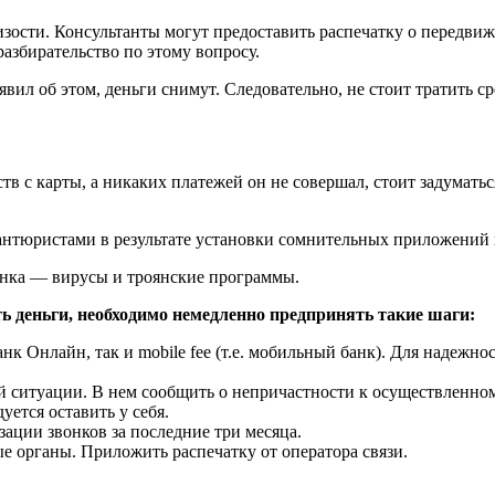
изости. Консультанты могут предоставить распечатку о передви
разбирательство по этому вопросу.
явил об этом, деньги снимут. Следовательно, не стоит тратить с
в с карты, а никаких платежей он не совершал, стоит задумать
антюристами в результате установки сомнительных приложений 
анка — вирусы и троянские программы.
ь деньги, необходимо немедленно предпринять такие шаги:
к Онлайн, так и mobile fee (т.е. мобильный банк). Для надежно
 ситуации. В нем сообщить о непричастности к осуществленному 
уется оставить у себя.
зации звонков за последние три месяца.
е органы. Приложить распечатку от оператора связи.