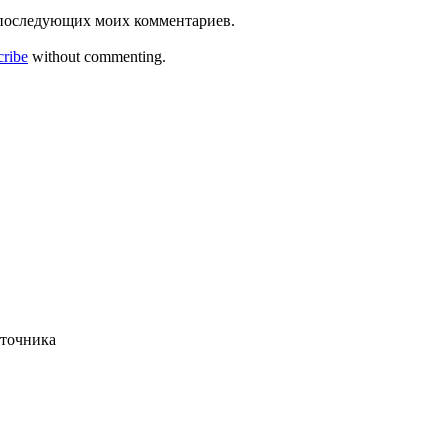
ля последующих моих комментариев.
cribe
without commenting.
сточника