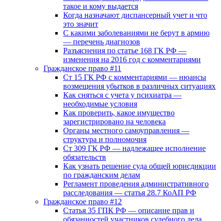
такое и кому выдается
Когда назначают диспансерный учет и что
это значит
С какими заболеваниями не берут в армию
— перечень диагнозов
Разъяснения по статье 168 ГК РФ —
изменения на 2016 год с комментариями
Гражданское право #11
Ст 15 ГК РФ с комментариями — нюансы
возмещения убытков в различных ситуациях
Как сняться с учета у психиатра —
необходимые условия
Как проверить, какое имущество
зарегистрировано на человека
Органы местного самоуправления —
структура и полномочия
Ст 309 ГК РФ — надлежащее исполнение
обязательств
Как узнать решение суда общей юрисдикции
по гражданским делам
Регламент проведения административного
расследования — статья 28.7 КоАП РФ
Гражданское право #12
Статья 35 ГПК РФ — описание прав и
обязанностей участников судебного дела