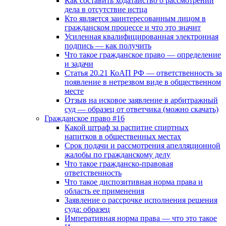
Как составить ходатайство о рассмотрении
дела в отсутствие истца
Кто является заинтересованным лицом в
гражданском процессе и что это значит
Усиленная квалифицированная электронная
подпись — как получить
Что такое гражданское право — определение
и задачи
Статья 20.21 КоАП РФ — ответственность за
появление в нетрезвом виде в общественном
месте
Отзыв на исковое заявление в арбитражный
суд — образец от ответчика (можно скачать)
Гражданское право #16
Какой штраф за распитие спиртных
напитков в общественных местах
Срок подачи и рассмотрения апелляционной
жалобы по гражданскому делу
Что такое гражданско-правовая
ответственность
Что такое диспозитивная норма права и
область ее применения
Заявление о рассрочке исполнения решения
суда: образец
Императивная норма права — что это такое