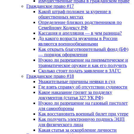
Имущественные права в гражданском праве
Гражданское право #17
Какой штраф положен за курение в
общественных местах
Определение близких родственников по
Семейному Кодексу РФ
Кассация и апелляция — в чем разница?
До какого возраста мужчины в России
являются военнообязанными
Как открыть благотворительный фонд (БФ)
— порядок оформления
Нужно ли разрешение на пневматическое и
травматическое оружие и как его получить
Сколько стоит подать заявление в ЗАГС
Гражданское право #18
Уважительные причины неявки в суд
Где взять справку об отсутствии судимости
Какое наказание грозит за подделку
документов (статья 327 УК РФ)
Нужно ли разрешение на газовый пистолет
для самообороны
Как восстановить военный билет при утере
Как получить электронную подпись ЭЦП
для физического лица
Какая статья за оскорбление личности