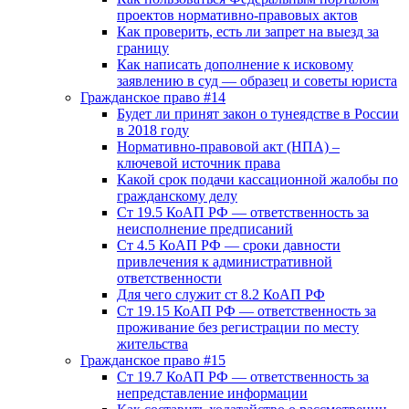
проектов нормативно-правовых актов
Как проверить, есть ли запрет на выезд за
границу
Как написать дополнение к исковому
заявлению в суд — образец и советы юриста
Гражданское право #14
Будет ли принят закон о тунеядстве в России
в 2018 году
Нормативно-правовой акт (НПА) –
ключевой источник права
Какой срок подачи кассационной жалобы по
гражданскому делу
Ст 19.5 КоАП РФ — ответственность за
неисполнение предписаний
Ст 4.5 КоАП РФ — сроки давности
привлечения к административной
ответственности
Для чего служит ст 8.2 КоАП РФ
Ст 19.15 КоАП РФ — ответственность за
проживание без регистрации по месту
жительства
Гражданское право #15
Ст 19.7 КоАП РФ — ответственность за
непредставление информации