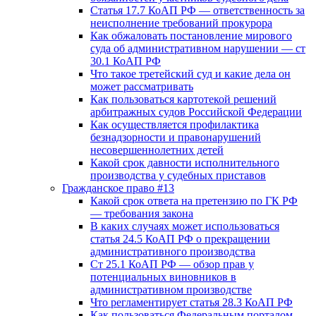
Статья 17.7 КоАП РФ — ответственность за
неисполнение требований прокурора
Как обжаловать постановление мирового
суда об административном нарушении — ст
30.1 КоАП РФ
Что такое третейский суд и какие дела он
может рассматривать
Как пользоваться картотекой решений
арбитражных судов Российской Федерации
Как осуществляется профилактика
безнадзорности и правонарушений
несовершеннолетних детей
Какой срок давности исполнительного
производства у судебных приставов
Гражданское право #13
Какой срок ответа на претензию по ГК РФ
— требования закона
В каких случаях может использоваться
статья 24.5 КоАП РФ о прекращении
административного производства
Ст 25.1 КоАП РФ — обзор прав у
потенциальных виновников в
административном производстве
Что регламентирует статья 28.3 КоАП РФ
Как пользоваться Федеральным порталом