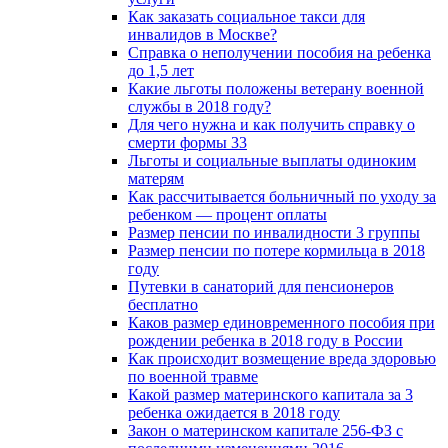
Как заказать социальное такси для
инвалидов в Москве?
Справка о неполучении пособия на ребенка
до 1,5 лет
Какие льготы положены ветерану военной
службы в 2018 году?
Для чего нужна и как получить справку о
смерти формы 33
Льготы и социальные выплаты одиноким
матерям
Как рассчитывается больничный по уходу за
ребенком — процент оплаты
Размер пенсии по инвалидности 3 группы
Размер пенсии по потере кормильца в 2018
году
Путевки в санаторий для пенсионеров
бесплатно
Каков размер единовременного пособия при
рождении ребенка в 2018 году в России
Как происходит возмещение вреда здоровью
по военной травме
Какой размер материнского капитала за 3
ребенка ожидается в 2018 году
Закон о материнском капитале 256-ФЗ с