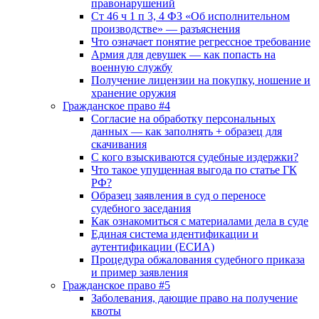
правонарушений
Ст 46 ч 1 п 3, 4 ФЗ «Об исполнительном
производстве» — разъяснения
Что означает понятие регрессное требование
Армия для девушек — как попасть на
военную службу
Получение лицензии на покупку, ношение и
хранение оружия
Гражданское право #4
Согласие на обработку персональных
данных — как заполнять + образец для
скачивания
С кого взыскиваются судебные издержки?
Что такое упущенная выгода по статье ГК
РФ?
Образец заявления в суд о переносе
судебного заседания
Как ознакомиться с материалами дела в суде
Единая система идентификации и
аутентификации (ЕСИА)
Процедура обжалования судебного приказа
и пример заявления
Гражданское право #5
Заболевания, дающие право на получение
квоты