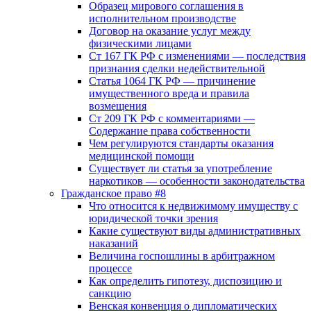
Образец мирового соглашения в
исполнительном производстве
Договор на оказание услуг между
физическими лицами
Ст 167 ГК РФ с изменениями — последствия
признания сделки недействительной
Статья 1064 ГК РФ — причинение
имущественного вреда и правила
возмещения
Ст 209 ГК РФ с комментариями —
Содержание права собственности
Чем регулируются стандарты оказания
медицинской помощи
Существует ли статья за употребление
наркотиков — особенности законодательства
Гражданское право #8
Что относится к недвижимому имуществу с
юридической точки зрения
Какие существуют виды административных
наказаний
Величина госпошлины в арбитражном
процессе
Как определить гипотезу, диспозицию и
санкцию
Венская конвенция о дипломатических