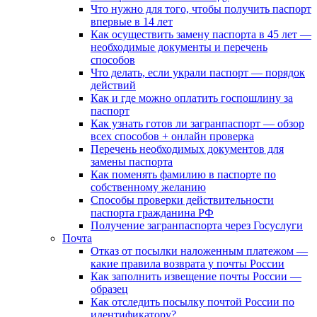
Что нужно для того, чтобы получить паспорт
впервые в 14 лет
Как осуществить замену паспорта в 45 лет —
необходимые документы и перечень
способов
Что делать, если украли паспорт — порядок
действий
Как и где можно оплатить госпошлину за
паспорт
Как узнать готов ли загранпаспорт — обзор
всех способов + онлайн проверка
Перечень необходимых документов для
замены паспорта
Как поменять фамилию в паспорте по
собственному желанию
Способы проверки действительности
паспорта гражданина РФ
Получение загранпаспорта через Госуслуги
Почта
Отказ от посылки наложенным платежом —
какие правила возврата у почты России
Как заполнить извещение почты России —
образец
Как отследить посылку почтой России по
идентификатору?