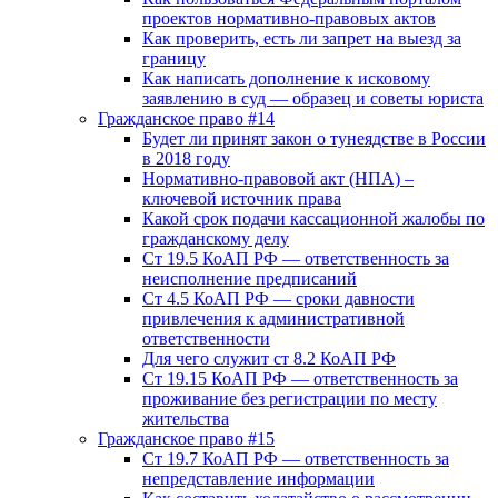
проектов нормативно-правовых актов
Как проверить, есть ли запрет на выезд за
границу
Как написать дополнение к исковому
заявлению в суд — образец и советы юриста
Гражданское право #14
Будет ли принят закон о тунеядстве в России
в 2018 году
Нормативно-правовой акт (НПА) –
ключевой источник права
Какой срок подачи кассационной жалобы по
гражданскому делу
Ст 19.5 КоАП РФ — ответственность за
неисполнение предписаний
Ст 4.5 КоАП РФ — сроки давности
привлечения к административной
ответственности
Для чего служит ст 8.2 КоАП РФ
Ст 19.15 КоАП РФ — ответственность за
проживание без регистрации по месту
жительства
Гражданское право #15
Ст 19.7 КоАП РФ — ответственность за
непредставление информации