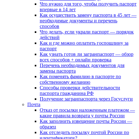
Что нужно для того, чтобы получить паспорт
впервые в 14 лет
Как осуществить замену паспорта в 45 лет —
необходимые документы и перечень
способов
Что делать, если украли паспорт — порядок
действий
Как и где можно оплатить госпошлину за
паспорт
Как узнать готов ли загранпаспорт — обзор
всех способов + онлайн проверка
Перечень необходимых документов для
замены паспорта
Как поменять фамилию в паспорте по
собственному желанию
Способы проверки действительности
паспорта гражданина РФ
Получение загранпаспорта через Госуслуги
Почта
Отказ от посылки наложенным платежом —
какие правила возврата у почты России
Как заполнить извещение почты России —
образец
Как отследить посылку почтой России по
идентификатору?