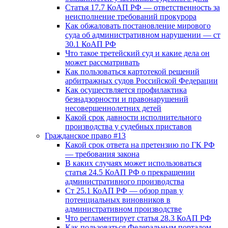
Статья 17.7 КоАП РФ — ответственность за
неисполнение требований прокурора
Как обжаловать постановление мирового
суда об административном нарушении — ст
30.1 КоАП РФ
Что такое третейский суд и какие дела он
может рассматривать
Как пользоваться картотекой решений
арбитражных судов Российской Федерации
Как осуществляется профилактика
безнадзорности и правонарушений
несовершеннолетних детей
Какой срок давности исполнительного
производства у судебных приставов
Гражданское право #13
Какой срок ответа на претензию по ГК РФ
— требования закона
В каких случаях может использоваться
статья 24.5 КоАП РФ о прекращении
административного производства
Ст 25.1 КоАП РФ — обзор прав у
потенциальных виновников в
административном производстве
Что регламентирует статья 28.3 КоАП РФ
Как пользоваться Федеральным порталом