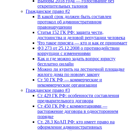
Выборы 2018 года — голосование без
открепительных талонов
Гражданское право #2
В какой срок должен быть составлен
протокол об административном
правонарушении
Статья 152 ГК РФ: защита чести,
достоинства и деловой репутации человека
Что такое присяга — кто и как ее принимает
ФЗ 273 от 25.12.2008 о противодействии
коррупции с изменениями
Как и где можно задать вопрос юристу
бесплатно онлайн
Можно ли курить на лестничной площадке
жилого дома по новому закону
Ст 50 ГК РФ — коммерческие и
некоммерческие организации
Гражданское право #3
Ст 429 ГК РФ: особенности составления
предварительного договора
Ст 450 ГК РФ с комментариями —
расторжение договора в одностороннем
порядке
Ст. 28.3 КоАП РФ: кто имеет право на
оформление административных