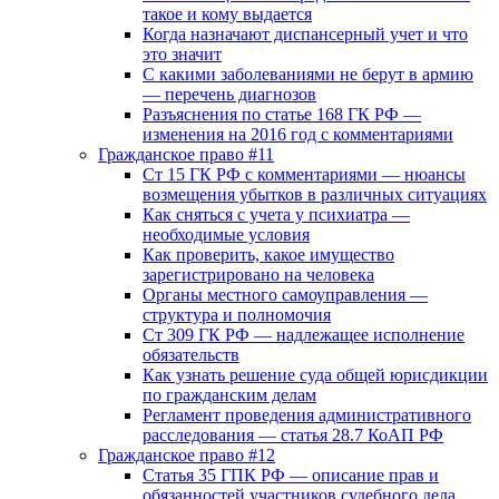
такое и кому выдается
Когда назначают диспансерный учет и что
это значит
С какими заболеваниями не берут в армию
— перечень диагнозов
Разъяснения по статье 168 ГК РФ —
изменения на 2016 год с комментариями
Гражданское право #11
Ст 15 ГК РФ с комментариями — нюансы
возмещения убытков в различных ситуациях
Как сняться с учета у психиатра —
необходимые условия
Как проверить, какое имущество
зарегистрировано на человека
Органы местного самоуправления —
структура и полномочия
Ст 309 ГК РФ — надлежащее исполнение
обязательств
Как узнать решение суда общей юрисдикции
по гражданским делам
Регламент проведения административного
расследования — статья 28.7 КоАП РФ
Гражданское право #12
Статья 35 ГПК РФ — описание прав и
обязанностей участников судебного дела