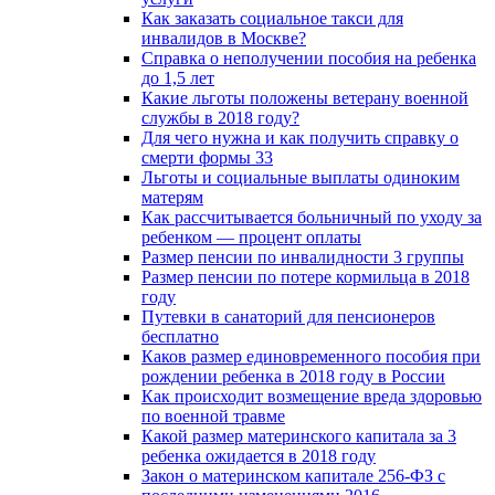
Как заказать социальное такси для
инвалидов в Москве?
Справка о неполучении пособия на ребенка
до 1,5 лет
Какие льготы положены ветерану военной
службы в 2018 году?
Для чего нужна и как получить справку о
смерти формы 33
Льготы и социальные выплаты одиноким
матерям
Как рассчитывается больничный по уходу за
ребенком — процент оплаты
Размер пенсии по инвалидности 3 группы
Размер пенсии по потере кормильца в 2018
году
Путевки в санаторий для пенсионеров
бесплатно
Каков размер единовременного пособия при
рождении ребенка в 2018 году в России
Как происходит возмещение вреда здоровью
по военной травме
Какой размер материнского капитала за 3
ребенка ожидается в 2018 году
Закон о материнском капитале 256-ФЗ с