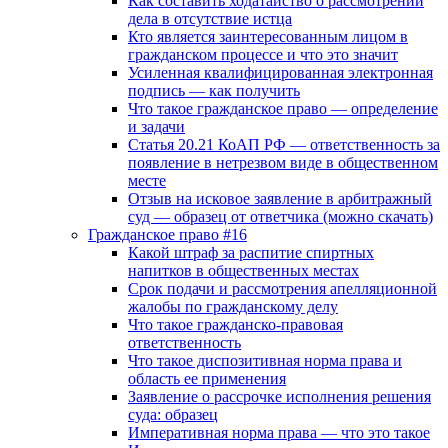
Как составить ходатайство о рассмотрении
дела в отсутствие истца
Кто является заинтересованным лицом в
гражданском процессе и что это значит
Усиленная квалифицированная электронная
подпись — как получить
Что такое гражданское право — определение
и задачи
Статья 20.21 КоАП РФ — ответственность за
появление в нетрезвом виде в общественном
месте
Отзыв на исковое заявление в арбитражный
суд — образец от ответчика (можно скачать)
Гражданское право #16
Какой штраф за распитие спиртных
напитков в общественных местах
Срок подачи и рассмотрения апелляционной
жалобы по гражданскому делу
Что такое гражданско-правовая
ответственность
Что такое диспозитивная норма права и
область ее применения
Заявление о рассрочке исполнения решения
суда: образец
Императивная норма права — что это такое