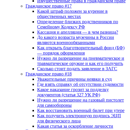
Имущественные права в гражданском праве
Гражданское право #17
Какой штраф положен за курение в
общественных местах
Определение близких родственников по
Семейному Кодексу РФ
Кассация и апелляция — в чем разница?
До какого возраста мужчины в России
являются военнообязанными
Как открыть благотворительный фонд (БФ)
— порядок оформления
Нужно ли разрешение на пневматическое и
травматическое оружие и как его получить
Сколько стоит подать заявление в ЗАГС
Гражданское право #18
Уважительные причины неявки в суд
Где взять справку об отсутствии судимости
Какое наказание грозит за подделку
документов (статья 327 УК РФ)
Нужно ли разрешение на газовый пистолет
для самообороны
Как восстановить военный билет при утере
Как получить электронную подпись ЭЦП
для физического лица
Какая статья за оскорбление личности