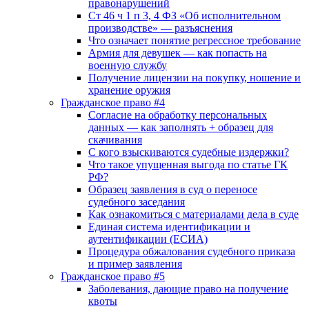
правонарушений
Ст 46 ч 1 п 3, 4 ФЗ «Об исполнительном
производстве» — разъяснения
Что означает понятие регрессное требование
Армия для девушек — как попасть на
военную службу
Получение лицензии на покупку, ношение и
хранение оружия
Гражданское право #4
Согласие на обработку персональных
данных — как заполнять + образец для
скачивания
С кого взыскиваются судебные издержки?
Что такое упущенная выгода по статье ГК
РФ?
Образец заявления в суд о переносе
судебного заседания
Как ознакомиться с материалами дела в суде
Единая система идентификации и
аутентификации (ЕСИА)
Процедура обжалования судебного приказа
и пример заявления
Гражданское право #5
Заболевания, дающие право на получение
квоты