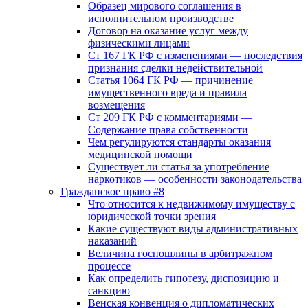
Образец мирового соглашения в
исполнительном производстве
Договор на оказание услуг между
физическими лицами
Ст 167 ГК РФ с изменениями — последствия
признания сделки недействительной
Статья 1064 ГК РФ — причинение
имущественного вреда и правила
возмещения
Ст 209 ГК РФ с комментариями —
Содержание права собственности
Чем регулируются стандарты оказания
медицинской помощи
Существует ли статья за употребление
наркотиков — особенности законодательства
Гражданское право #8
Что относится к недвижимому имуществу с
юридической точки зрения
Какие существуют виды административных
наказаний
Величина госпошлины в арбитражном
процессе
Как определить гипотезу, диспозицию и
санкцию
Венская конвенция о дипломатических