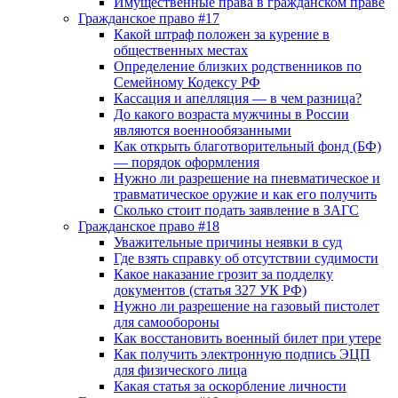
Имущественные права в гражданском праве
Гражданское право #17
Какой штраф положен за курение в
общественных местах
Определение близких родственников по
Семейному Кодексу РФ
Кассация и апелляция — в чем разница?
До какого возраста мужчины в России
являются военнообязанными
Как открыть благотворительный фонд (БФ)
— порядок оформления
Нужно ли разрешение на пневматическое и
травматическое оружие и как его получить
Сколько стоит подать заявление в ЗАГС
Гражданское право #18
Уважительные причины неявки в суд
Где взять справку об отсутствии судимости
Какое наказание грозит за подделку
документов (статья 327 УК РФ)
Нужно ли разрешение на газовый пистолет
для самообороны
Как восстановить военный билет при утере
Как получить электронную подпись ЭЦП
для физического лица
Какая статья за оскорбление личности