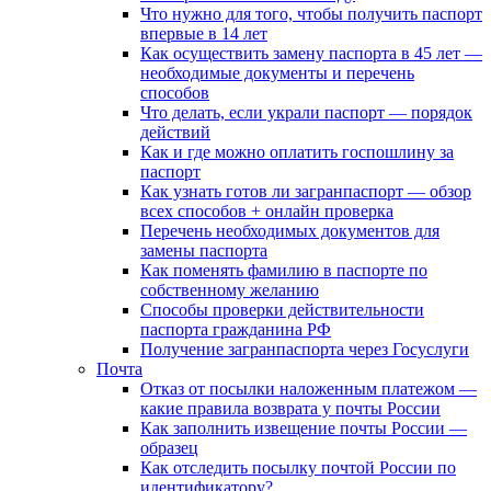
Что нужно для того, чтобы получить паспорт
впервые в 14 лет
Как осуществить замену паспорта в 45 лет —
необходимые документы и перечень
способов
Что делать, если украли паспорт — порядок
действий
Как и где можно оплатить госпошлину за
паспорт
Как узнать готов ли загранпаспорт — обзор
всех способов + онлайн проверка
Перечень необходимых документов для
замены паспорта
Как поменять фамилию в паспорте по
собственному желанию
Способы проверки действительности
паспорта гражданина РФ
Получение загранпаспорта через Госуслуги
Почта
Отказ от посылки наложенным платежом —
какие правила возврата у почты России
Как заполнить извещение почты России —
образец
Как отследить посылку почтой России по
идентификатору?