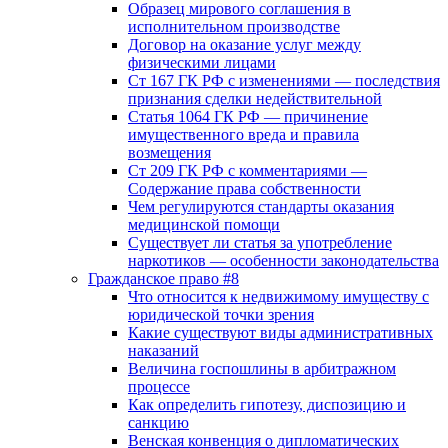
Образец мирового соглашения в
исполнительном производстве
Договор на оказание услуг между
физическими лицами
Ст 167 ГК РФ с изменениями — последствия
признания сделки недействительной
Статья 1064 ГК РФ — причинение
имущественного вреда и правила
возмещения
Ст 209 ГК РФ с комментариями —
Содержание права собственности
Чем регулируются стандарты оказания
медицинской помощи
Существует ли статья за употребление
наркотиков — особенности законодательства
Гражданское право #8
Что относится к недвижимому имуществу с
юридической точки зрения
Какие существуют виды административных
наказаний
Величина госпошлины в арбитражном
процессе
Как определить гипотезу, диспозицию и
санкцию
Венская конвенция о дипломатических