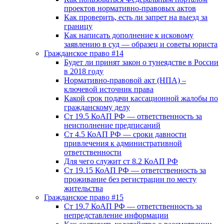
проектов нормативно-правовых актов
Как проверить, есть ли запрет на выезд за
границу
Как написать дополнение к исковому
заявлению в суд — образец и советы юриста
Гражданское право #14
Будет ли принят закон о тунеядстве в России
в 2018 году
Нормативно-правовой акт (НПА) –
ключевой источник права
Какой срок подачи кассационной жалобы по
гражданскому делу
Ст 19.5 КоАП РФ — ответственность за
неисполнение предписаний
Ст 4.5 КоАП РФ — сроки давности
привлечения к административной
ответственности
Для чего служит ст 8.2 КоАП РФ
Ст 19.15 КоАП РФ — ответственность за
проживание без регистрации по месту
жительства
Гражданское право #15
Ст 19.7 КоАП РФ — ответственность за
непредставление информации