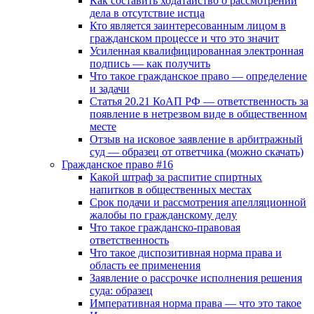
Как составить ходатайство о рассмотрении
дела в отсутствие истца
Кто является заинтересованным лицом в
гражданском процессе и что это значит
Усиленная квалифицированная электронная
подпись — как получить
Что такое гражданское право — определение
и задачи
Статья 20.21 КоАП РФ — ответственность за
появление в нетрезвом виде в общественном
месте
Отзыв на исковое заявление в арбитражный
суд — образец от ответчика (можно скачать)
Гражданское право #16
Какой штраф за распитие спиртных
напитков в общественных местах
Срок подачи и рассмотрения апелляционной
жалобы по гражданскому делу
Что такое гражданско-правовая
ответственность
Что такое диспозитивная норма права и
область ее применения
Заявление о рассрочке исполнения решения
суда: образец
Императивная норма права — что это такое