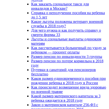
Как заказать социальное такси для
инвалидов в Москве?
Справка о неполучении пособия на ребенка
до 1,5 лет
Какие льготы положены ветерану военной
службы в 2018 году?
Для чего нужна и как получить справку о
смерти формы 33
Льготы и социальные выплаты одиноким
матерям
Как рассчитывается больничный по уходу за
ребенком — процент оплаты
Размер пенсии по инвалидности 3 группы
Размер пенсии по потере кормильца в 2018
году
Путевки в санаторий для пенсионеров
бесплатно
Каков размер единовременного пособия при
рождении ребенка в 2018 году в России
Как происходит возмещение вреда здоровью
по военной травме
Какой размер материнского капитала за 3
ребенка ожидается в 2018 году
Закон о материнском капитале 256-ФЗ с