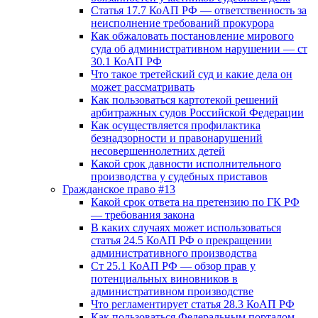
Статья 17.7 КоАП РФ — ответственность за
неисполнение требований прокурора
Как обжаловать постановление мирового
суда об административном нарушении — ст
30.1 КоАП РФ
Что такое третейский суд и какие дела он
может рассматривать
Как пользоваться картотекой решений
арбитражных судов Российской Федерации
Как осуществляется профилактика
безнадзорности и правонарушений
несовершеннолетних детей
Какой срок давности исполнительного
производства у судебных приставов
Гражданское право #13
Какой срок ответа на претензию по ГК РФ
— требования закона
В каких случаях может использоваться
статья 24.5 КоАП РФ о прекращении
административного производства
Ст 25.1 КоАП РФ — обзор прав у
потенциальных виновников в
административном производстве
Что регламентирует статья 28.3 КоАП РФ
Как пользоваться Федеральным порталом