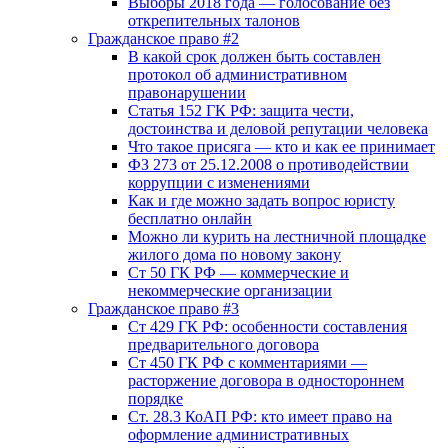
Выборы 2018 года — голосование без
открепительных талонов
Гражданское право #2
В какой срок должен быть составлен
протокол об административном
правонарушении
Статья 152 ГК РФ: защита чести,
достоинства и деловой репутации человека
Что такое присяга — кто и как ее принимает
ФЗ 273 от 25.12.2008 о противодействии
коррупции с изменениями
Как и где можно задать вопрос юристу
бесплатно онлайн
Можно ли курить на лестничной площадке
жилого дома по новому закону
Ст 50 ГК РФ — коммерческие и
некоммерческие организации
Гражданское право #3
Ст 429 ГК РФ: особенности составления
предварительного договора
Ст 450 ГК РФ с комментариями —
расторжение договора в одностороннем
порядке
Ст. 28.3 КоАП РФ: кто имеет право на
оформление административных