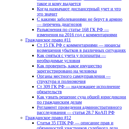
такое и кому выдается
Когда назначают диспансерный учет и что
это значит
С какими заболеваниями не берут в армию
— перечень диагнозов
Разъяснения по статье 168 ГК РФ —
изменения на 2016 год с комментариями
Гражданское право #11
Ст 15 ГК РФ с комментариями — нюансы
возмещения убытков в различных ситуациях
Как сняться с учета у психиатра —
необходимые условия
Как проверить, какое имущество
зарегистрировано на человека
Органы местного самоуправления —
структура и полномочия
Ст 309 ГК РФ — надлежащее исполнение
обязательств
Как узнать решение суда общей юрисдикции
по гражданским делам
Регламент проведения административного
расследования — статья 28.7 КоАП РФ
Гражданское право #12
Статья 35 ГПК РФ — описание прав и
обязанностей участников судебного дела