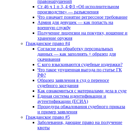
правонарушений
Ст 46 ч 1 п 3, 4 ФЗ «Об исполнительном
производстве» — разъяснения
Что означает понятие регрессное требование
Армия для девушек — как попасть на
военную службу
Получение лицензии на покупку, ношение и
хранение оружия
Гражданское право #4
Согласие на обработку персональных
данных — как заполнять + образец для
скачивания
С кого взыскиваются судебные издержки?
Что такое упущенная выгода по статье ГК
РФ?
Образец заявления в суд о переносе
судебного заседания
Как ознакомиться с материалами дела в суде
Единая система идентификации и
аутентификации (ЕСИА)
Процедура обжалования судебного приказа
и пример заявления
Гражданское право #5
Заболевания, дающие право на получение
квоты