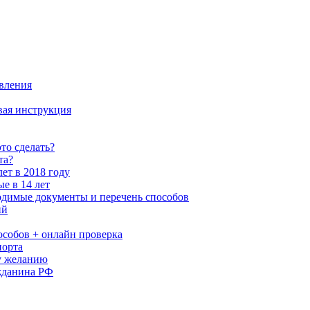
овления
ая инструкция
то сделать?
та?
ет в 2018 году
е в 14 лет
ходимые документы и перечень способов
ий
пособов + онлайн проверка
порта
у желанию
жданина РФ