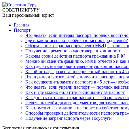
СОВЕТНИК
ГУРУ
Ваш персональный юрист
Главная
Паспорт
Что делать, если потерял паспорт: порядок восстан
Где и как вписывают ребёнка в паспорт родителей?
Оформление загранпаспорта через МФЦ — пошагов
Получение временного удостоверения личности
Каковы сроки действия паспорта гражданина РФ?
Можно ли сменить фамилию, имя и отчество и как э
Как сделать нотариально заверенную копию паспор
Какой штраф грозит за просроченный паспорт в 45 л
Что нужно для того, чтобы получить паспорт впервы
Как осуществить замену паспорта в 45 лет — необ
Что делать, если украли паспорт — порядок действ
Как и где можно оплатить госпошлину за паспорт
Как узнать готов ли загранпаспорт — обзор всех с
Перечень необходимых документов для замены пас
Как поменять фамилию в паспорте по собственном
Способы проверки действительности паспорта гра
Получение загранпаспорта через Госуслуги
Бесплатная юридическая консультация