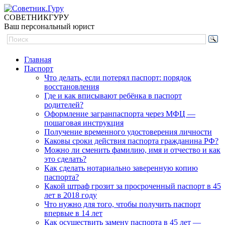
СОВЕТНИК
ГУРУ
Ваш персональный юрист
Главная
Паспорт
Что делать, если потерял паспорт: порядок
восстановления
Где и как вписывают ребёнка в паспорт
родителей?
Оформление загранпаспорта через МФЦ —
пошаговая инструкция
Получение временного удостоверения личности
Каковы сроки действия паспорта гражданина РФ?
Можно ли сменить фамилию, имя и отчество и как
это сделать?
Как сделать нотариально заверенную копию
паспорта?
Какой штраф грозит за просроченный паспорт в 45
лет в 2018 году
Что нужно для того, чтобы получить паспорт
впервые в 14 лет
Как осуществить замену паспорта в 45 лет —