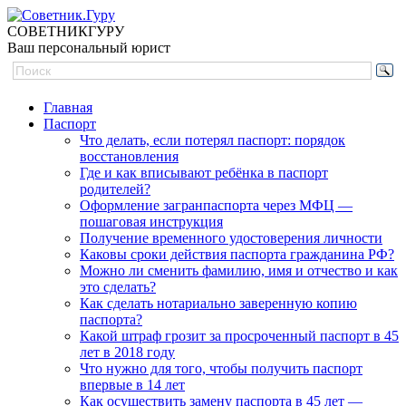
СОВЕТНИК
ГУРУ
Ваш персональный юрист
Главная
Паспорт
Что делать, если потерял паспорт: порядок
восстановления
Где и как вписывают ребёнка в паспорт
родителей?
Оформление загранпаспорта через МФЦ —
пошаговая инструкция
Получение временного удостоверения личности
Каковы сроки действия паспорта гражданина РФ?
Можно ли сменить фамилию, имя и отчество и как
это сделать?
Как сделать нотариально заверенную копию
паспорта?
Какой штраф грозит за просроченный паспорт в 45
лет в 2018 году
Что нужно для того, чтобы получить паспорт
впервые в 14 лет
Как осуществить замену паспорта в 45 лет —