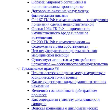
Образец мирового соглашения в
исполнительном производстве
Договор на оказание услуг между
физическими лицами
Ст 167 ГК РФ с изменениями — последствия
признания сделки недействительной
Статья 1064 ГК РФ — причинение
имущественного вреда и правила
возмещения
Ст 209 ГК РФ с комментариями —
Содержание права собственности
Чем регулируются стандарты оказания
медицинской помощи
Существует ли статья за употребление
наркотиков — особенности законодательства
Гражданское право #8
Что относится к недвижимому имуществу с
юридической точки зрения
Какие существуют виды административных
наказаний
Величина госпошлины в арбитражном
процессе
Как определить гипотезу, диспозицию и
санкцию
Венская конвенция о дипломатических