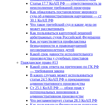
Статья 17.7 КоАП РФ — ответственность за
неисполнение требований прокурора
Как обжаловать постановление мирового
суда об административном нарушении — ст
30.1 КоАП РФ
Что такое третейский суд и какие дела он
может рассматривать
Как пользоваться картотекой решений
арбитражных судов Российской Федерации
Как осуществляется профилактика
безнадзорности и правонарушений
несовершеннолетних детей
Какой срок давности исполнительного
производства у судебных приставов
Гражданское право #13
Какой срок ответа на претензию по ГК РФ
— требования закона
В каких случаях может использоваться
статья 24.5 КоАП РФ о прекращении
административного производства
Ст 25.1 КоАП РФ — обзор прав у
потенциальных виновников в
административном производстве
Что регламентирует статья 28.3 КоАП РФ
Как пользоваться Федеральным порталом