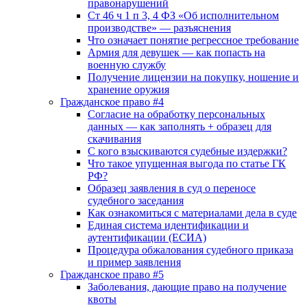
правонарушений
Ст 46 ч 1 п 3, 4 ФЗ «Об исполнительном
производстве» — разъяснения
Что означает понятие регрессное требование
Армия для девушек — как попасть на
военную службу
Получение лицензии на покупку, ношение и
хранение оружия
Гражданское право #4
Согласие на обработку персональных
данных — как заполнять + образец для
скачивания
С кого взыскиваются судебные издержки?
Что такое упущенная выгода по статье ГК
РФ?
Образец заявления в суд о переносе
судебного заседания
Как ознакомиться с материалами дела в суде
Единая система идентификации и
аутентификации (ЕСИА)
Процедура обжалования судебного приказа
и пример заявления
Гражданское право #5
Заболевания, дающие право на получение
квоты