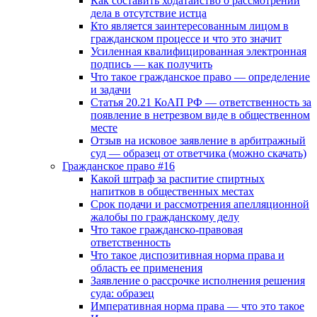
Как составить ходатайство о рассмотрении
дела в отсутствие истца
Кто является заинтересованным лицом в
гражданском процессе и что это значит
Усиленная квалифицированная электронная
подпись — как получить
Что такое гражданское право — определение
и задачи
Статья 20.21 КоАП РФ — ответственность за
появление в нетрезвом виде в общественном
месте
Отзыв на исковое заявление в арбитражный
суд — образец от ответчика (можно скачать)
Гражданское право #16
Какой штраф за распитие спиртных
напитков в общественных местах
Срок подачи и рассмотрения апелляционной
жалобы по гражданскому делу
Что такое гражданско-правовая
ответственность
Что такое диспозитивная норма права и
область ее применения
Заявление о рассрочке исполнения решения
суда: образец
Императивная норма права — что это такое