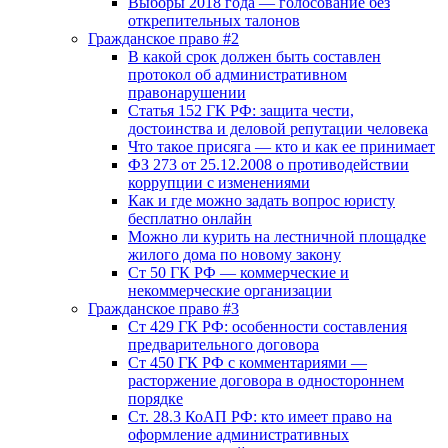
Выборы 2018 года — голосование без
открепительных талонов
Гражданское право #2
В какой срок должен быть составлен
протокол об административном
правонарушении
Статья 152 ГК РФ: защита чести,
достоинства и деловой репутации человека
Что такое присяга — кто и как ее принимает
ФЗ 273 от 25.12.2008 о противодействии
коррупции с изменениями
Как и где можно задать вопрос юристу
бесплатно онлайн
Можно ли курить на лестничной площадке
жилого дома по новому закону
Ст 50 ГК РФ — коммерческие и
некоммерческие организации
Гражданское право #3
Ст 429 ГК РФ: особенности составления
предварительного договора
Ст 450 ГК РФ с комментариями —
расторжение договора в одностороннем
порядке
Ст. 28.3 КоАП РФ: кто имеет право на
оформление административных