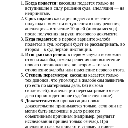
Когда подается:
кассация подается только на
вступившие в силу решения суда, апелляция — на
непринятые.
Срок подачи:
кассация подается в течение
полугода с момента вступления в силу решения,
апелляция – в течение 10 дней (иногда месяца)
после получения на руки итогового документа.
Куда подаются:
в первом варианте жалоба
подается в суд, который будет ее рассматривать, во
втором – в суд первой инстанции.
Итог рассмотрения:
в первом случаи возможны
отмена жалобы, отмена решения или вынесение
нового постановления, во втором – только
отклонение жалобы или изменение первого итога.
Степень пересмотра:
кассация касается только
тех доводов, что упомянул в жалобе сам заявитель
(то есть по материалам дела, без вызова
свидетелей), в апелляции пересматривается все
дело (происходит новое судебное слушание).
Доказательства:
при кассации новые
доказательства принимаются только, если они не
могли быть включены в дело ранее по
объективным причинам (например, результат
исследования пришел только сейчас). При
апелляции рассматривают и старые, и новые