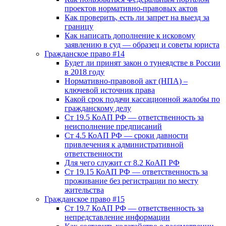
проектов нормативно-правовых актов
Как проверить, есть ли запрет на выезд за
границу
Как написать дополнение к исковому
заявлению в суд — образец и советы юриста
Гражданское право #14
Будет ли принят закон о тунеядстве в России
в 2018 году
Нормативно-правовой акт (НПА) –
ключевой источник права
Какой срок подачи кассационной жалобы по
гражданскому делу
Ст 19.5 КоАП РФ — ответственность за
неисполнение предписаний
Ст 4.5 КоАП РФ — сроки давности
привлечения к административной
ответственности
Для чего служит ст 8.2 КоАП РФ
Ст 19.15 КоАП РФ — ответственность за
проживание без регистрации по месту
жительства
Гражданское право #15
Ст 19.7 КоАП РФ — ответственность за
непредставление информации