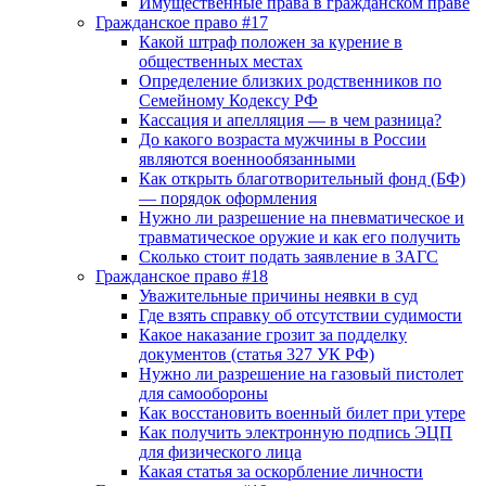
Имущественные права в гражданском праве
Гражданское право #17
Какой штраф положен за курение в
общественных местах
Определение близких родственников по
Семейному Кодексу РФ
Кассация и апелляция — в чем разница?
До какого возраста мужчины в России
являются военнообязанными
Как открыть благотворительный фонд (БФ)
— порядок оформления
Нужно ли разрешение на пневматическое и
травматическое оружие и как его получить
Сколько стоит подать заявление в ЗАГС
Гражданское право #18
Уважительные причины неявки в суд
Где взять справку об отсутствии судимости
Какое наказание грозит за подделку
документов (статья 327 УК РФ)
Нужно ли разрешение на газовый пистолет
для самообороны
Как восстановить военный билет при утере
Как получить электронную подпись ЭЦП
для физического лица
Какая статья за оскорбление личности