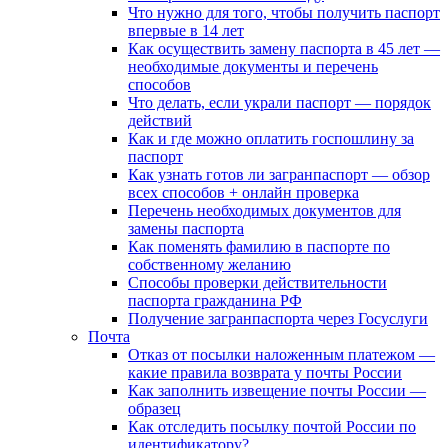
Что нужно для того, чтобы получить паспорт
впервые в 14 лет
Как осуществить замену паспорта в 45 лет —
необходимые документы и перечень
способов
Что делать, если украли паспорт — порядок
действий
Как и где можно оплатить госпошлину за
паспорт
Как узнать готов ли загранпаспорт — обзор
всех способов + онлайн проверка
Перечень необходимых документов для
замены паспорта
Как поменять фамилию в паспорте по
собственному желанию
Способы проверки действительности
паспорта гражданина РФ
Получение загранпаспорта через Госуслуги
Почта
Отказ от посылки наложенным платежом —
какие правила возврата у почты России
Как заполнить извещение почты России —
образец
Как отследить посылку почтой России по
идентификатору?