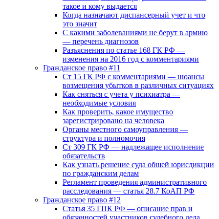
такое и кому выдается
Когда назначают диспансерный учет и что
это значит
С какими заболеваниями не берут в армию
— перечень диагнозов
Разъяснения по статье 168 ГК РФ —
изменения на 2016 год с комментариями
Гражданское право #11
Ст 15 ГК РФ с комментариями — нюансы
возмещения убытков в различных ситуациях
Как сняться с учета у психиатра —
необходимые условия
Как проверить, какое имущество
зарегистрировано на человека
Органы местного самоуправления —
структура и полномочия
Ст 309 ГК РФ — надлежащее исполнение
обязательств
Как узнать решение суда общей юрисдикции
по гражданским делам
Регламент проведения административного
расследования — статья 28.7 КоАП РФ
Гражданское право #12
Статья 35 ГПК РФ — описание прав и
обязанностей участников судебного дела