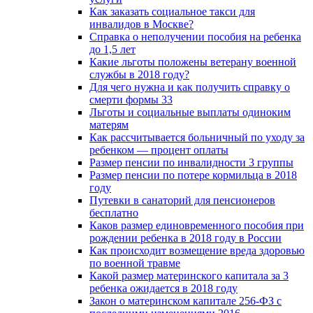
Как заказать социальное такси для
инвалидов в Москве?
Справка о неполучении пособия на ребенка
до 1,5 лет
Какие льготы положены ветерану военной
службы в 2018 году?
Для чего нужна и как получить справку о
смерти формы 33
Льготы и социальные выплаты одиноким
матерям
Как рассчитывается больничный по уходу за
ребенком — процент оплаты
Размер пенсии по инвалидности 3 группы
Размер пенсии по потере кормильца в 2018
году
Путевки в санаторий для пенсионеров
бесплатно
Каков размер единовременного пособия при
рождении ребенка в 2018 году в России
Как происходит возмещение вреда здоровью
по военной травме
Какой размер материнского капитала за 3
ребенка ожидается в 2018 году
Закон о материнском капитале 256-ФЗ с