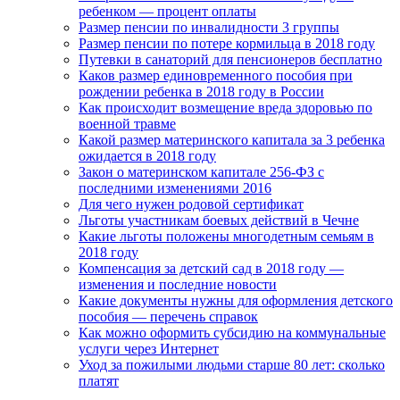
ребенком — процент оплаты
Размер пенсии по инвалидности 3 группы
Размер пенсии по потере кормильца в 2018 году
Путевки в санаторий для пенсионеров бесплатно
Каков размер единовременного пособия при
рождении ребенка в 2018 году в России
Как происходит возмещение вреда здоровью по
военной травме
Какой размер материнского капитала за 3 ребенка
ожидается в 2018 году
Закон о материнском капитале 256-ФЗ с
последними изменениями 2016
Для чего нужен родовой сертификат
Льготы участникам боевых действий в Чечне
Какие льготы положены многодетным семьям в
2018 году
Компенсация за детский сад в 2018 году —
изменения и последние новости
Какие документы нужны для оформления детского
пособия — перечень справок
Как можно оформить субсидию на коммунальные
услуги через Интернет
Уход за пожилыми людьми старше 80 лет: сколько
платят