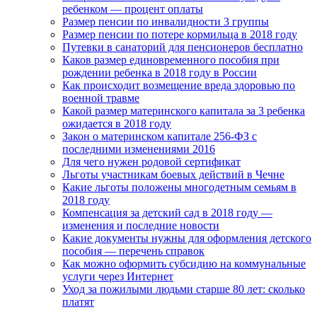
ребенком — процент оплаты
Размер пенсии по инвалидности 3 группы
Размер пенсии по потере кормильца в 2018 году
Путевки в санаторий для пенсионеров бесплатно
Каков размер единовременного пособия при
рождении ребенка в 2018 году в России
Как происходит возмещение вреда здоровью по
военной травме
Какой размер материнского капитала за 3 ребенка
ожидается в 2018 году
Закон о материнском капитале 256-ФЗ с
последними изменениями 2016
Для чего нужен родовой сертификат
Льготы участникам боевых действий в Чечне
Какие льготы положены многодетным семьям в
2018 году
Компенсация за детский сад в 2018 году —
изменения и последние новости
Какие документы нужны для оформления детского
пособия — перечень справок
Как можно оформить субсидию на коммунальные
услуги через Интернет
Уход за пожилыми людьми старше 80 лет: сколько
платят