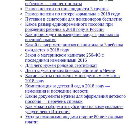
ребенком — процент оплаты
Размер пенсии по инвалидности 3 группы
Размер пенсии по потере кормильца в 2018 году
Путевки в санаторий для пенсионеров бесплатно
Каков размер единовременного пособия при
рождении ребенка в 2018 году в России
Как происходит возмещение вреда здоровью по
военной травме
Какой размер материнского капитала за 3 ребенка
ожидается в 2018 году
Закон о материнском капитале 256-ФЗ с
последними изменениями 2016
Для чего нужен родовой сертификат
Льготы участникам боевых действий в Чечне
Какие льготы положены многодетным семьям в
2018 году
Компенсация за детский сад в 2018 году —
изменения и последние новости
Какие документы нужны для оформления детского
пособия — перечень справок
Как можно оформить субсидию на коммунальные
услуги через Интернет
Уход за пожилыми людьми старше 80 лет: сколько
платят