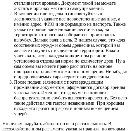
отапливается дровами. Документ такой вы можете
достать в органах местного самоуправления.
В заявлении или отдельно (посоветуйтесь в
лесничестве) укажите все первостепенные данные, а
именно адрес, ФИО и информацию из паспорта. Также
укажите полное наименование лесничества, на
территории которого вы собираетесь производить
вырубку. Дальше важна цель. В нашем случае, это «для
собственных нужд» и объем древесины, который вы
желаете получить с выделенной территории. Важно
учитывать, что в каждом конкретном регионе
установлена отдельная норма по количеству дров. Ну а
сам объем вы имеете право рассчитать на основе
площади отапливаемого жилого помещения. Не забудьте
о предпочитаемых характеристиках древесины.
После подачи заявления с подтверждающим
проживание документом, оформляется договор аренды
участка леса. Именно этот документ позволит
беспрепятственно срубать вывозить древесину. Без него
такие действия считаются незаконными. При хорошем
исходе это грозит штрафом и полным возмещением
ущерба.
Но нельзя вырубать абсолютно всю растительность. В
лесохозяйственном регламенте указаны правила, по которым