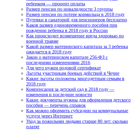
ребенком — процент оплаты
Размер пенсии по инвалидности 3 группы
Размер пенсии по потере кормильца в 2018 году
Путевки в санаторий для пенсионеров бесплатно
Каков размер единовременного пособия при
рождении ребенка в 2018 году в России
Как происходит возмещение вреда здоровью по
военной травме
Какой размер материнского капитала за 3 ребенка
ожидается в 2018 году
Закон о материнском капитале 256-ФЗ с
последними изменениями 2016
Для чего нужен родовой сертификат
Льготы участникам боевых действий в Чечне
Какие льготы положены многодетным семьям в
2018 году
Компенсация за детский сад в 2018 году —
изменения и последние новости
Какие документы нужны для оформления детского
пособия — перечень справок
Как можно оформить субсидию на коммунальные
услуги через Интернет
Уход за пожилыми людьми старше 80 лет: сколько
платят