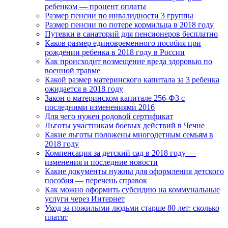
ребенком — процент оплаты
Размер пенсии по инвалидности 3 группы
Размер пенсии по потере кормильца в 2018 году
Путевки в санаторий для пенсионеров бесплатно
Каков размер единовременного пособия при
рождении ребенка в 2018 году в России
Как происходит возмещение вреда здоровью по
военной травме
Какой размер материнского капитала за 3 ребенка
ожидается в 2018 году
Закон о материнском капитале 256-ФЗ с
последними изменениями 2016
Для чего нужен родовой сертификат
Льготы участникам боевых действий в Чечне
Какие льготы положены многодетным семьям в
2018 году
Компенсация за детский сад в 2018 году —
изменения и последние новости
Какие документы нужны для оформления детского
пособия — перечень справок
Как можно оформить субсидию на коммунальные
услуги через Интернет
Уход за пожилыми людьми старше 80 лет: сколько
платят