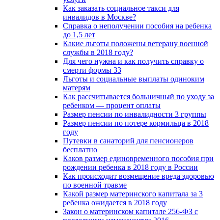
Как заказать социальное такси для
инвалидов в Москве?
Справка о неполучении пособия на ребенка
до 1,5 лет
Какие льготы положены ветерану военной
службы в 2018 году?
Для чего нужна и как получить справку о
смерти формы 33
Льготы и социальные выплаты одиноким
матерям
Как рассчитывается больничный по уходу за
ребенком — процент оплаты
Размер пенсии по инвалидности 3 группы
Размер пенсии по потере кормильца в 2018
году
Путевки в санаторий для пенсионеров
бесплатно
Каков размер единовременного пособия при
рождении ребенка в 2018 году в России
Как происходит возмещение вреда здоровью
по военной травме
Какой размер материнского капитала за 3
ребенка ожидается в 2018 году
Закон о материнском капитале 256-ФЗ с