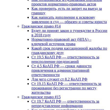
проектов нормативно-правовых актов
Как проверить, есть ли запрет на выезд за
границу
Как написать дополнение к исковому
заявлению в суд — образец и советы юриста
Гражданское право #14
Будет ли принят закон о тунеядстве в России
в 2018 году
Нормативно-правовой акт (НПА) –
ключевой источник права
Какой срок подачи кассационной жалобы по
гражданскому делу
Ст 19.5 КоАП РФ — ответственность за
неисполнение предписаний
Ст 4.5 КоАП РФ — сроки давности
привлечения к административной
ответственности
Для чего служит ст 8.2 КоАП РФ
Ст 19.15 КоАП РФ — ответственность за
проживание без регистрации по месту
жительства
Гражданское право #15
Ст 19.7 КоАП РФ — ответственность за
непредставление информации