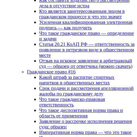
Как составить ходатайство о рассмотрении
дела в отсутствие истца
Кто является заинтересованным лицом в
гражданском процессе и что это значит
Усиленная квалифицированная электронная
подпись — как получить
Что такое гражданское право — определение
и задачи
Статья 20.21 КоАП РФ — ответственность за
появление в нетрезвом виде в общественном
месте
Отзыв на исковое заявление в арбитражный
суд — образец от ответчика (можно скачать)
Гражданское право #16
Какой штраф за распитие спиртных
напитков в общественных местах
Срок подачи и рассмотрения апелляционной
жалобы по гражданскому делу
Что такое гражданско-правовая
ответственность
Что такое диспозитивная норма права и
область ее применения
Заявление о рассрочке исполнения решения
суда: образец
Императивная норма права — что это такое