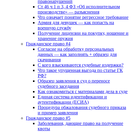
правонарушений
Ст 46 ч 1 п 3, 4 ФЗ «Об исполнительном
производстве» — разъяснения
Что означает понятие регрессное требование
Армия для девушек — как попасть на
военную службу
Получение лицензии на покупку, ношение и
хранение оружия
Гражданское право #4
Согласие на обработку персональных
данных — как заполнять + образец для
скачивания
С кого взыскиваются судебные издержки?
Что такое упущенная выгода по статье ГК
РФ?
Образец заявления в суд о переносе
судебного заседания
Как ознакомиться с материалами дела в суде
Единая система идентификации и
аутентификации (ЕСИА)
Процедура обжалования судебного приказа
и пример заявления
Гражданское право #5
Заболевания, дающие право на получение
квоты