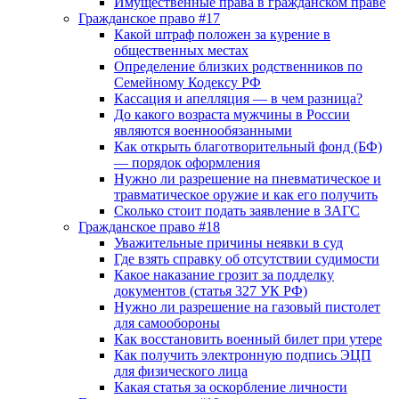
Имущественные права в гражданском праве
Гражданское право #17
Какой штраф положен за курение в
общественных местах
Определение близких родственников по
Семейному Кодексу РФ
Кассация и апелляция — в чем разница?
До какого возраста мужчины в России
являются военнообязанными
Как открыть благотворительный фонд (БФ)
— порядок оформления
Нужно ли разрешение на пневматическое и
травматическое оружие и как его получить
Сколько стоит подать заявление в ЗАГС
Гражданское право #18
Уважительные причины неявки в суд
Где взять справку об отсутствии судимости
Какое наказание грозит за подделку
документов (статья 327 УК РФ)
Нужно ли разрешение на газовый пистолет
для самообороны
Как восстановить военный билет при утере
Как получить электронную подпись ЭЦП
для физического лица
Какая статья за оскорбление личности