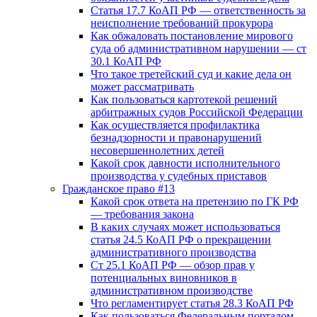
Статья 17.7 КоАП РФ — ответственность за
неисполнение требований прокурора
Как обжаловать постановление мирового
суда об административном нарушении — ст
30.1 КоАП РФ
Что такое третейский суд и какие дела он
может рассматривать
Как пользоваться картотекой решений
арбитражных судов Российской Федерации
Как осуществляется профилактика
безнадзорности и правонарушений
несовершеннолетних детей
Какой срок давности исполнительного
производства у судебных приставов
Гражданское право #13
Какой срок ответа на претензию по ГК РФ
— требования закона
В каких случаях может использоваться
статья 24.5 КоАП РФ о прекращении
административного производства
Ст 25.1 КоАП РФ — обзор прав у
потенциальных виновников в
административном производстве
Что регламентирует статья 28.3 КоАП РФ
Как пользоваться Федеральным порталом