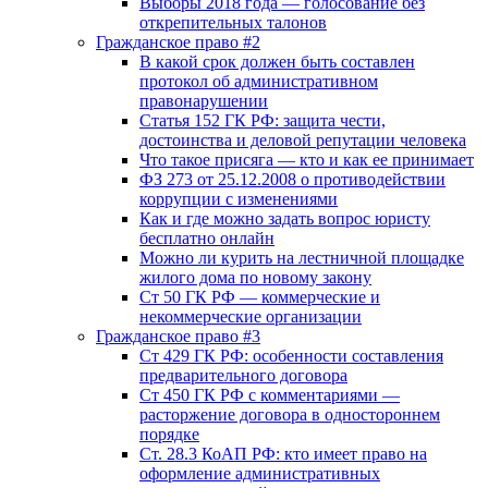
Выборы 2018 года — голосование без
открепительных талонов
Гражданское право #2
В какой срок должен быть составлен
протокол об административном
правонарушении
Статья 152 ГК РФ: защита чести,
достоинства и деловой репутации человека
Что такое присяга — кто и как ее принимает
ФЗ 273 от 25.12.2008 о противодействии
коррупции с изменениями
Как и где можно задать вопрос юристу
бесплатно онлайн
Можно ли курить на лестничной площадке
жилого дома по новому закону
Ст 50 ГК РФ — коммерческие и
некоммерческие организации
Гражданское право #3
Ст 429 ГК РФ: особенности составления
предварительного договора
Ст 450 ГК РФ с комментариями —
расторжение договора в одностороннем
порядке
Ст. 28.3 КоАП РФ: кто имеет право на
оформление административных