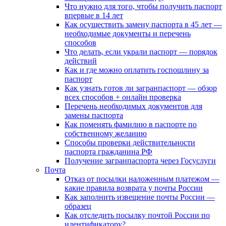
Что нужно для того, чтобы получить паспорт
впервые в 14 лет
Как осуществить замену паспорта в 45 лет —
необходимые документы и перечень
способов
Что делать, если украли паспорт — порядок
действий
Как и где можно оплатить госпошлину за
паспорт
Как узнать готов ли загранпаспорт — обзор
всех способов + онлайн проверка
Перечень необходимых документов для
замены паспорта
Как поменять фамилию в паспорте по
собственному желанию
Способы проверки действительности
паспорта гражданина РФ
Получение загранпаспорта через Госуслуги
Почта
Отказ от посылки наложенным платежом —
какие правила возврата у почты России
Как заполнить извещение почты России —
образец
Как отследить посылку почтой России по
идентификатору?