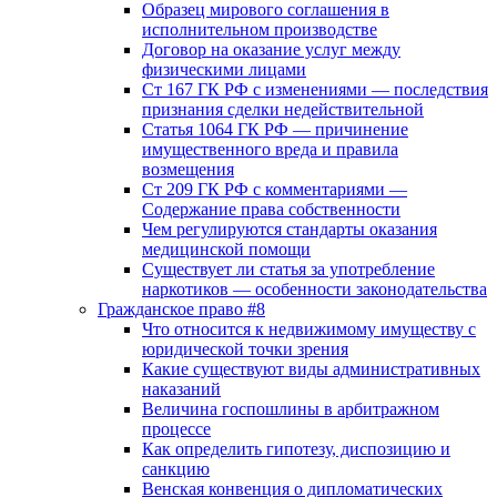
Образец мирового соглашения в
исполнительном производстве
Договор на оказание услуг между
физическими лицами
Ст 167 ГК РФ с изменениями — последствия
признания сделки недействительной
Статья 1064 ГК РФ — причинение
имущественного вреда и правила
возмещения
Ст 209 ГК РФ с комментариями —
Содержание права собственности
Чем регулируются стандарты оказания
медицинской помощи
Существует ли статья за употребление
наркотиков — особенности законодательства
Гражданское право #8
Что относится к недвижимому имуществу с
юридической точки зрения
Какие существуют виды административных
наказаний
Величина госпошлины в арбитражном
процессе
Как определить гипотезу, диспозицию и
санкцию
Венская конвенция о дипломатических