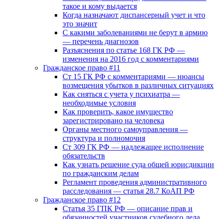
такое и кому выдается
Когда назначают диспансерный учет и что
это значит
С какими заболеваниями не берут в армию
— перечень диагнозов
Разъяснения по статье 168 ГК РФ —
изменения на 2016 год с комментариями
Гражданское право #11
Ст 15 ГК РФ с комментариями — нюансы
возмещения убытков в различных ситуациях
Как сняться с учета у психиатра —
необходимые условия
Как проверить, какое имущество
зарегистрировано на человека
Органы местного самоуправления —
структура и полномочия
Ст 309 ГК РФ — надлежащее исполнение
обязательств
Как узнать решение суда общей юрисдикции
по гражданским делам
Регламент проведения административного
расследования — статья 28.7 КоАП РФ
Гражданское право #12
Статья 35 ГПК РФ — описание прав и
обязанностей участников судебного дела