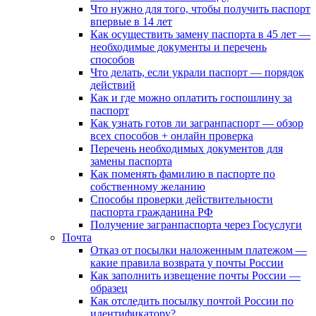
Что нужно для того, чтобы получить паспорт
впервые в 14 лет
Как осуществить замену паспорта в 45 лет —
необходимые документы и перечень
способов
Что делать, если украли паспорт — порядок
действий
Как и где можно оплатить госпошлину за
паспорт
Как узнать готов ли загранпаспорт — обзор
всех способов + онлайн проверка
Перечень необходимых документов для
замены паспорта
Как поменять фамилию в паспорте по
собственному желанию
Способы проверки действительности
паспорта гражданина РФ
Получение загранпаспорта через Госуслуги
Почта
Отказ от посылки наложенным платежом —
какие правила возврата у почты России
Как заполнить извещение почты России —
образец
Как отследить посылку почтой России по
идентификатору?