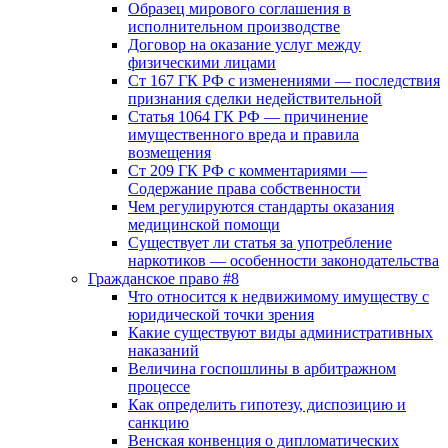
Образец мирового соглашения в
исполнительном производстве
Договор на оказание услуг между
физическими лицами
Ст 167 ГК РФ с изменениями — последствия
признания сделки недействительной
Статья 1064 ГК РФ — причинение
имущественного вреда и правила
возмещения
Ст 209 ГК РФ с комментариями —
Содержание права собственности
Чем регулируются стандарты оказания
медицинской помощи
Существует ли статья за употребление
наркотиков — особенности законодательства
Гражданское право #8
Что относится к недвижимому имуществу с
юридической точки зрения
Какие существуют виды административных
наказаний
Величина госпошлины в арбитражном
процессе
Как определить гипотезу, диспозицию и
санкцию
Венская конвенция о дипломатических