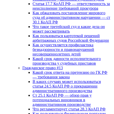
Статья 17.7 КоАП РФ — ответственность за
неисполнение требований прокурора
Как обжаловать постановление мирового
суда об административном нарушении — ст
30.1 КоАП РФ
Что такое третейский суд и какие дела он
может рассматривать
Как пользоваться картотекой решений
арбитражных судов Российской Федерации
Как осуществляется профилактика
безнадзорности и правонарушений
несовершеннолетних детей
Какой срок давности исполнительного
производства у судебных приставов
Гражданское право #13
Какой срок ответа на претензию по ГК РФ
— требования закона
В каких случаях может использоваться
статья 24.5 КоАП РФ о прекращении
административного производства
Ст 25.1 КоАП РФ — обзор прав у
потенциальных виновников в
административном производстве
Что регламентирует статья 28.3 КоАП РФ
Как пользоваться Федеральным порталом