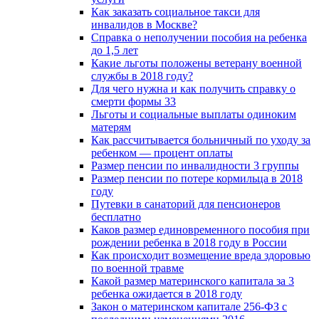
Как заказать социальное такси для
инвалидов в Москве?
Справка о неполучении пособия на ребенка
до 1,5 лет
Какие льготы положены ветерану военной
службы в 2018 году?
Для чего нужна и как получить справку о
смерти формы 33
Льготы и социальные выплаты одиноким
матерям
Как рассчитывается больничный по уходу за
ребенком — процент оплаты
Размер пенсии по инвалидности 3 группы
Размер пенсии по потере кормильца в 2018
году
Путевки в санаторий для пенсионеров
бесплатно
Каков размер единовременного пособия при
рождении ребенка в 2018 году в России
Как происходит возмещение вреда здоровью
по военной травме
Какой размер материнского капитала за 3
ребенка ожидается в 2018 году
Закон о материнском капитале 256-ФЗ с