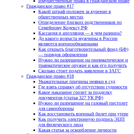
Имущественные права в гражданском праве
Гражданское право #17
Какой штраф положен за курение в
общественных местах
Определение близких родственников по
Семейному Кодексу РФ
Кассация и апелляция — в чем разница?
До какого возраста мужчины в России
являются военнообязанными
Как открыть благотворительный фонд (БФ)
— порядок оформления
Нужно ли разрешение на пневматическое и
травматическое оружие и как его получить
Сколько стоит подать заявление в ЗАГС
Гражданское право #18
Уважительные причины неявки в суд
Где взять справку об отсутствии судимости
Какое наказание грозит за подделку
документов (статья 327 УК РФ)
Нужно ли разрешение на газовый пистолет
для самообороны
Как восстановить военный билет при утере
Как получить электронную подпись ЭЦП
для физического лица
Какая статья за оскорбление личности