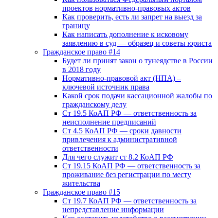
проектов нормативно-правовых актов
Как проверить, есть ли запрет на выезд за
границу
Как написать дополнение к исковому
заявлению в суд — образец и советы юриста
Гражданское право #14
Будет ли принят закон о тунеядстве в России
в 2018 году
Нормативно-правовой акт (НПА) –
ключевой источник права
Какой срок подачи кассационной жалобы по
гражданскому делу
Ст 19.5 КоАП РФ — ответственность за
неисполнение предписаний
Ст 4.5 КоАП РФ — сроки давности
привлечения к административной
ответственности
Для чего служит ст 8.2 КоАП РФ
Ст 19.15 КоАП РФ — ответственность за
проживание без регистрации по месту
жительства
Гражданское право #15
Ст 19.7 КоАП РФ — ответственность за
непредставление информации