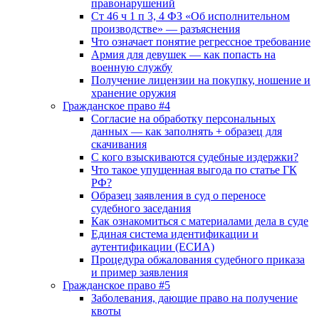
правонарушений
Ст 46 ч 1 п 3, 4 ФЗ «Об исполнительном
производстве» — разъяснения
Что означает понятие регрессное требование
Армия для девушек — как попасть на
военную службу
Получение лицензии на покупку, ношение и
хранение оружия
Гражданское право #4
Согласие на обработку персональных
данных — как заполнять + образец для
скачивания
С кого взыскиваются судебные издержки?
Что такое упущенная выгода по статье ГК
РФ?
Образец заявления в суд о переносе
судебного заседания
Как ознакомиться с материалами дела в суде
Единая система идентификации и
аутентификации (ЕСИА)
Процедура обжалования судебного приказа
и пример заявления
Гражданское право #5
Заболевания, дающие право на получение
квоты