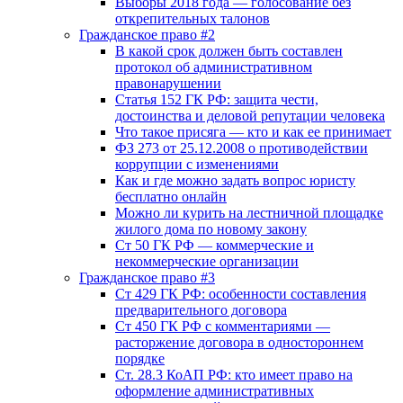
Выборы 2018 года — голосование без
открепительных талонов
Гражданское право #2
В какой срок должен быть составлен
протокол об административном
правонарушении
Статья 152 ГК РФ: защита чести,
достоинства и деловой репутации человека
Что такое присяга — кто и как ее принимает
ФЗ 273 от 25.12.2008 о противодействии
коррупции с изменениями
Как и где можно задать вопрос юристу
бесплатно онлайн
Можно ли курить на лестничной площадке
жилого дома по новому закону
Ст 50 ГК РФ — коммерческие и
некоммерческие организации
Гражданское право #3
Ст 429 ГК РФ: особенности составления
предварительного договора
Ст 450 ГК РФ с комментариями —
расторжение договора в одностороннем
порядке
Ст. 28.3 КоАП РФ: кто имеет право на
оформление административных