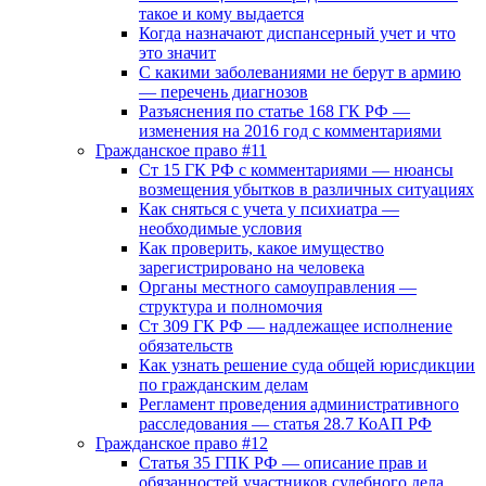
такое и кому выдается
Когда назначают диспансерный учет и что
это значит
С какими заболеваниями не берут в армию
— перечень диагнозов
Разъяснения по статье 168 ГК РФ —
изменения на 2016 год с комментариями
Гражданское право #11
Ст 15 ГК РФ с комментариями — нюансы
возмещения убытков в различных ситуациях
Как сняться с учета у психиатра —
необходимые условия
Как проверить, какое имущество
зарегистрировано на человека
Органы местного самоуправления —
структура и полномочия
Ст 309 ГК РФ — надлежащее исполнение
обязательств
Как узнать решение суда общей юрисдикции
по гражданским делам
Регламент проведения административного
расследования — статья 28.7 КоАП РФ
Гражданское право #12
Статья 35 ГПК РФ — описание прав и
обязанностей участников судебного дела