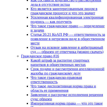
Как составить ходатайство о рассмотрении
дела в отсутствие истца
Кто является заинтересованным лицом в
гражданском процессе и что это значит
Усиленная квалифицированная электронная
подпись — как получить
Что такое гражданское право — определение
и задачи
Статья 20.21 КоАП РФ — ответственность за
появление в нетрезвом виде в общественном
месте
Отзыв на исковое заявление в арбитражный
суд — образец от ответчика (можно скачать)
Гражданское право #16
Какой штраф за распитие спиртных
напитков в общественных местах
Срок подачи и рассмотрения апелляционной
жалобы по гражданскому делу
Что такое гражданско-правовая
ответственность
Что такое диспозитивная норма права и
область ее применения
Заявление о рассрочке исполнения решения
суда: образец
Императивная норма права — что это такое