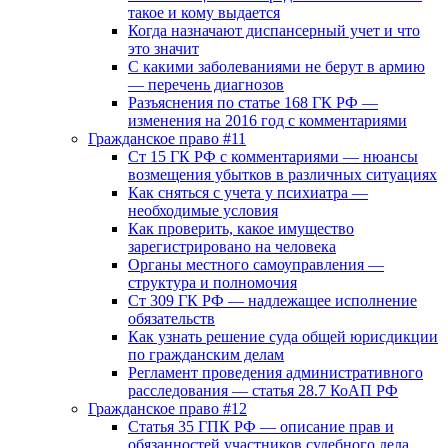
такое и кому выдается
Когда назначают диспансерный учет и что
это значит
С какими заболеваниями не берут в армию
— перечень диагнозов
Разъяснения по статье 168 ГК РФ —
изменения на 2016 год с комментариями
Гражданское право #11
Ст 15 ГК РФ с комментариями — нюансы
возмещения убытков в различных ситуациях
Как сняться с учета у психиатра —
необходимые условия
Как проверить, какое имущество
зарегистрировано на человека
Органы местного самоуправления —
структура и полномочия
Ст 309 ГК РФ — надлежащее исполнение
обязательств
Как узнать решение суда общей юрисдикции
по гражданским делам
Регламент проведения административного
расследования — статья 28.7 КоАП РФ
Гражданское право #12
Статья 35 ГПК РФ — описание прав и
обязанностей участников судебного дела