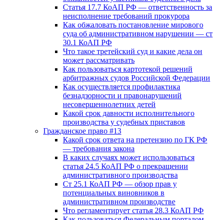
Статья 17.7 КоАП РФ — ответственность за
неисполнение требований прокурора
Как обжаловать постановление мирового
суда об административном нарушении — ст
30.1 КоАП РФ
Что такое третейский суд и какие дела он
может рассматривать
Как пользоваться картотекой решений
арбитражных судов Российской Федерации
Как осуществляется профилактика
безнадзорности и правонарушений
несовершеннолетних детей
Какой срок давности исполнительного
производства у судебных приставов
Гражданское право #13
Какой срок ответа на претензию по ГК РФ
— требования закона
В каких случаях может использоваться
статья 24.5 КоАП РФ о прекращении
административного производства
Ст 25.1 КоАП РФ — обзор прав у
потенциальных виновников в
административном производстве
Что регламентирует статья 28.3 КоАП РФ
Как пользоваться Федеральным порталом