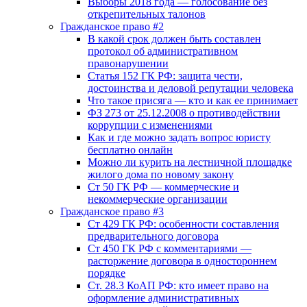
Выборы 2018 года — голосование без
открепительных талонов
Гражданское право #2
В какой срок должен быть составлен
протокол об административном
правонарушении
Статья 152 ГК РФ: защита чести,
достоинства и деловой репутации человека
Что такое присяга — кто и как ее принимает
ФЗ 273 от 25.12.2008 о противодействии
коррупции с изменениями
Как и где можно задать вопрос юристу
бесплатно онлайн
Можно ли курить на лестничной площадке
жилого дома по новому закону
Ст 50 ГК РФ — коммерческие и
некоммерческие организации
Гражданское право #3
Ст 429 ГК РФ: особенности составления
предварительного договора
Ст 450 ГК РФ с комментариями —
расторжение договора в одностороннем
порядке
Ст. 28.3 КоАП РФ: кто имеет право на
оформление административных