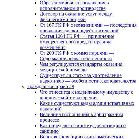
Образец мирового соглашения в
исполнительном производстве
Договор на оказание услуг между
физическими лицами
Ст 167 ГК РФ с изменениями — последствия
признания сделки недействительной
Статья 1064 ГК РФ — причинение
имущественного вреда и правила
возмещения
Ст 209 ГК РФ с комментариями —
Содержание права собственности
Чем регулируются стандарты оказания
медицинской помощи
Существует ли статья за употребление
наркотиков — особенности законодательства
Гражданское право #8
Что относится к недвижимому имуществу с
юридической точки зрения
Какие существуют виды административных
наказаний
Величина госпошлины в арбитражном
процессе
Как определить гипотезу, диспозицию и
санкцию
Венская конвенция о дипломатических