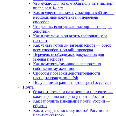
Что нужно для того, чтобы получить паспорт
впервые в 14 лет
Как осуществить замену паспорта в 45 лет —
необходимые документы и перечень
способов
Что делать, если украли паспорт — порядок
действий
Как и где можно оплатить госпошлину за
паспорт
Как узнать готов ли загранпаспорт — обзор
всех способов + онлайн проверка
Перечень необходимых документов для
замены паспорта
Как поменять фамилию в паспорте по
собственному желанию
Способы проверки действительности
паспорта гражданина РФ
Получение загранпаспорта через Госуслуги
Почта
Отказ от посылки наложенным платежом —
какие правила возврата у почты России
Как заполнить извещение почты России —
образец
Как отследить посылку почтой России по
идентификатору?