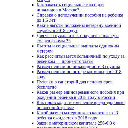
Как заказать социальное такси для
инвалидов в Москве?
Справка о неполучении пособия на ребенка
до 1,5 лет
Какие льготы положены ветерану военной
службы в 2018 году?
Для чего нужна и как получить справку о
смерти формы 33
Льготы и социальные выплаты одиноким
матерям
Как рассчитывается больничный по уходу за
ребенком — процент оплаты
Размер пенсии по инвалидности 3 группы
Размер пенсии по потере кормильца в 2018
году
Путевки в санаторий для пенсионеров
бесплатно
Каков размер единовременного пособия при
рождении ребенка в 2018 году в России
Как происходит возмещение вреда здоровью
по военной травме
Какой размер материнского капитала за 3
ребенка ожидается в 2018 году
Закон о материнском капитале 256-ФЗ с