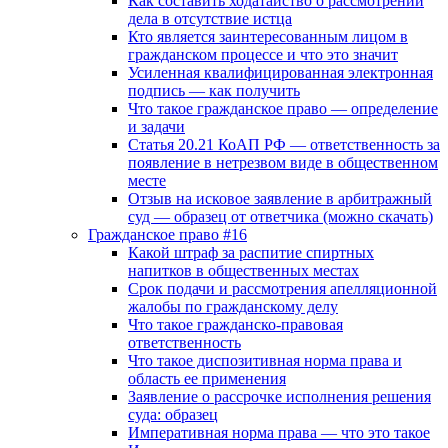
Как составить ходатайство о рассмотрении
дела в отсутствие истца
Кто является заинтересованным лицом в
гражданском процессе и что это значит
Усиленная квалифицированная электронная
подпись — как получить
Что такое гражданское право — определение
и задачи
Статья 20.21 КоАП РФ — ответственность за
появление в нетрезвом виде в общественном
месте
Отзыв на исковое заявление в арбитражный
суд — образец от ответчика (можно скачать)
Гражданское право #16
Какой штраф за распитие спиртных
напитков в общественных местах
Срок подачи и рассмотрения апелляционной
жалобы по гражданскому делу
Что такое гражданско-правовая
ответственность
Что такое диспозитивная норма права и
область ее применения
Заявление о рассрочке исполнения решения
суда: образец
Императивная норма права — что это такое