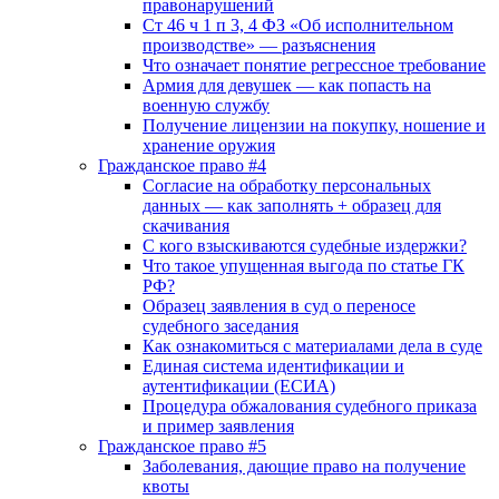
правонарушений
Ст 46 ч 1 п 3, 4 ФЗ «Об исполнительном
производстве» — разъяснения
Что означает понятие регрессное требование
Армия для девушек — как попасть на
военную службу
Получение лицензии на покупку, ношение и
хранение оружия
Гражданское право #4
Согласие на обработку персональных
данных — как заполнять + образец для
скачивания
С кого взыскиваются судебные издержки?
Что такое упущенная выгода по статье ГК
РФ?
Образец заявления в суд о переносе
судебного заседания
Как ознакомиться с материалами дела в суде
Единая система идентификации и
аутентификации (ЕСИА)
Процедура обжалования судебного приказа
и пример заявления
Гражданское право #5
Заболевания, дающие право на получение
квоты