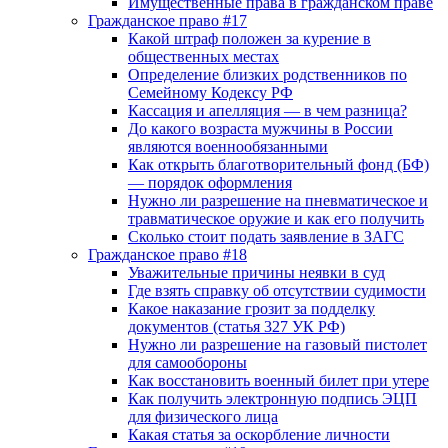
Имущественные права в гражданском праве
Гражданское право #17
Какой штраф положен за курение в
общественных местах
Определение близких родственников по
Семейному Кодексу РФ
Кассация и апелляция — в чем разница?
До какого возраста мужчины в России
являются военнообязанными
Как открыть благотворительный фонд (БФ)
— порядок оформления
Нужно ли разрешение на пневматическое и
травматическое оружие и как его получить
Сколько стоит подать заявление в ЗАГС
Гражданское право #18
Уважительные причины неявки в суд
Где взять справку об отсутствии судимости
Какое наказание грозит за подделку
документов (статья 327 УК РФ)
Нужно ли разрешение на газовый пистолет
для самообороны
Как восстановить военный билет при утере
Как получить электронную подпись ЭЦП
для физического лица
Какая статья за оскорбление личности