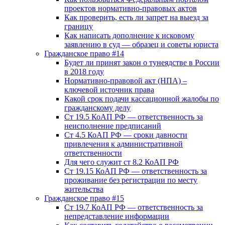
проектов нормативно-правовых актов
Как проверить, есть ли запрет на выезд за
границу
Как написать дополнение к исковому
заявлению в суд — образец и советы юриста
Гражданское право #14
Будет ли принят закон о тунеядстве в России
в 2018 году
Нормативно-правовой акт (НПА) –
ключевой источник права
Какой срок подачи кассационной жалобы по
гражданскому делу
Ст 19.5 КоАП РФ — ответственность за
неисполнение предписаний
Ст 4.5 КоАП РФ — сроки давности
привлечения к административной
ответственности
Для чего служит ст 8.2 КоАП РФ
Ст 19.15 КоАП РФ — ответственность за
проживание без регистрации по месту
жительства
Гражданское право #15
Ст 19.7 КоАП РФ — ответственность за
непредставление информации