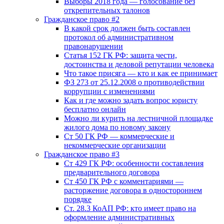
Выборы 2018 года — голосование без
открепительных талонов
Гражданское право #2
В какой срок должен быть составлен
протокол об административном
правонарушении
Статья 152 ГК РФ: защита чести,
достоинства и деловой репутации человека
Что такое присяга — кто и как ее принимает
ФЗ 273 от 25.12.2008 о противодействии
коррупции с изменениями
Как и где можно задать вопрос юристу
бесплатно онлайн
Можно ли курить на лестничной площадке
жилого дома по новому закону
Ст 50 ГК РФ — коммерческие и
некоммерческие организации
Гражданское право #3
Ст 429 ГК РФ: особенности составления
предварительного договора
Ст 450 ГК РФ с комментариями —
расторжение договора в одностороннем
порядке
Ст. 28.3 КоАП РФ: кто имеет право на
оформление административных