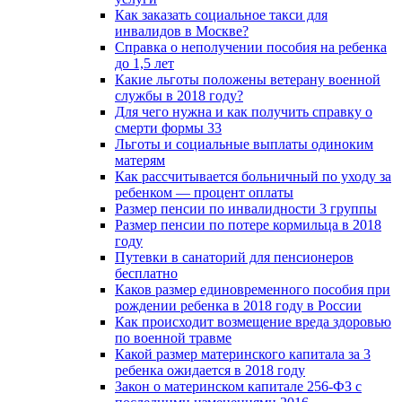
Как заказать социальное такси для
инвалидов в Москве?
Справка о неполучении пособия на ребенка
до 1,5 лет
Какие льготы положены ветерану военной
службы в 2018 году?
Для чего нужна и как получить справку о
смерти формы 33
Льготы и социальные выплаты одиноким
матерям
Как рассчитывается больничный по уходу за
ребенком — процент оплаты
Размер пенсии по инвалидности 3 группы
Размер пенсии по потере кормильца в 2018
году
Путевки в санаторий для пенсионеров
бесплатно
Каков размер единовременного пособия при
рождении ребенка в 2018 году в России
Как происходит возмещение вреда здоровью
по военной травме
Какой размер материнского капитала за 3
ребенка ожидается в 2018 году
Закон о материнском капитале 256-ФЗ с