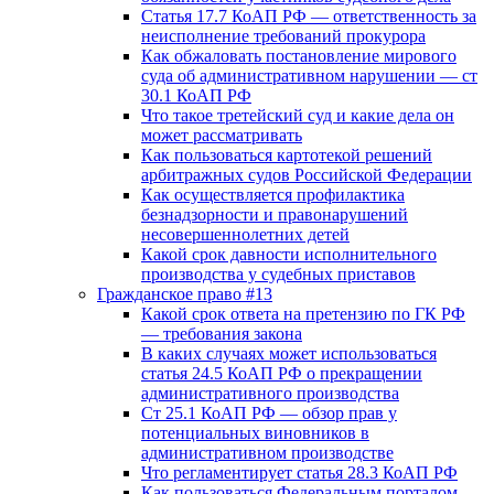
Статья 17.7 КоАП РФ — ответственность за
неисполнение требований прокурора
Как обжаловать постановление мирового
суда об административном нарушении — ст
30.1 КоАП РФ
Что такое третейский суд и какие дела он
может рассматривать
Как пользоваться картотекой решений
арбитражных судов Российской Федерации
Как осуществляется профилактика
безнадзорности и правонарушений
несовершеннолетних детей
Какой срок давности исполнительного
производства у судебных приставов
Гражданское право #13
Какой срок ответа на претензию по ГК РФ
— требования закона
В каких случаях может использоваться
статья 24.5 КоАП РФ о прекращении
административного производства
Ст 25.1 КоАП РФ — обзор прав у
потенциальных виновников в
административном производстве
Что регламентирует статья 28.3 КоАП РФ
Как пользоваться Федеральным порталом