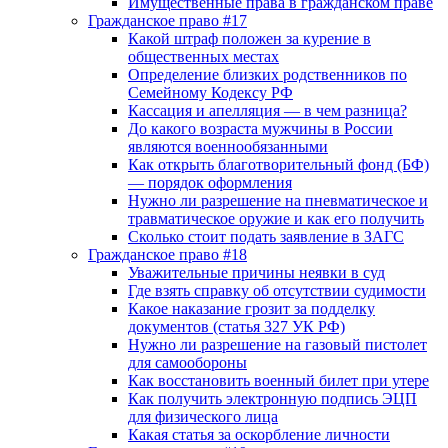
Имущественные права в гражданском праве
Гражданское право #17
Какой штраф положен за курение в
общественных местах
Определение близких родственников по
Семейному Кодексу РФ
Кассация и апелляция — в чем разница?
До какого возраста мужчины в России
являются военнообязанными
Как открыть благотворительный фонд (БФ)
— порядок оформления
Нужно ли разрешение на пневматическое и
травматическое оружие и как его получить
Сколько стоит подать заявление в ЗАГС
Гражданское право #18
Уважительные причины неявки в суд
Где взять справку об отсутствии судимости
Какое наказание грозит за подделку
документов (статья 327 УК РФ)
Нужно ли разрешение на газовый пистолет
для самообороны
Как восстановить военный билет при утере
Как получить электронную подпись ЭЦП
для физического лица
Какая статья за оскорбление личности