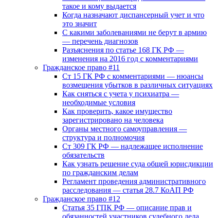
такое и кому выдается
Когда назначают диспансерный учет и что
это значит
С какими заболеваниями не берут в армию
— перечень диагнозов
Разъяснения по статье 168 ГК РФ —
изменения на 2016 год с комментариями
Гражданское право #11
Ст 15 ГК РФ с комментариями — нюансы
возмещения убытков в различных ситуациях
Как сняться с учета у психиатра —
необходимые условия
Как проверить, какое имущество
зарегистрировано на человека
Органы местного самоуправления —
структура и полномочия
Ст 309 ГК РФ — надлежащее исполнение
обязательств
Как узнать решение суда общей юрисдикции
по гражданским делам
Регламент проведения административного
расследования — статья 28.7 КоАП РФ
Гражданское право #12
Статья 35 ГПК РФ — описание прав и
обязанностей участников судебного дела