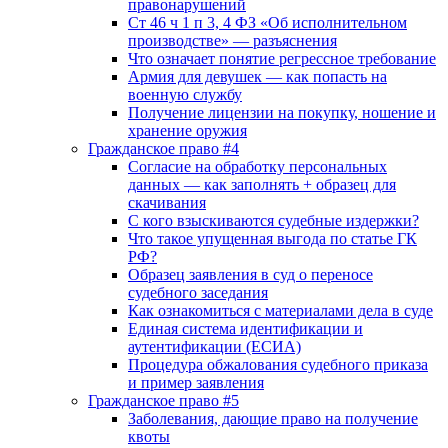
правонарушений
Ст 46 ч 1 п 3, 4 ФЗ «Об исполнительном
производстве» — разъяснения
Что означает понятие регрессное требование
Армия для девушек — как попасть на
военную службу
Получение лицензии на покупку, ношение и
хранение оружия
Гражданское право #4
Согласие на обработку персональных
данных — как заполнять + образец для
скачивания
С кого взыскиваются судебные издержки?
Что такое упущенная выгода по статье ГК
РФ?
Образец заявления в суд о переносе
судебного заседания
Как ознакомиться с материалами дела в суде
Единая система идентификации и
аутентификации (ЕСИА)
Процедура обжалования судебного приказа
и пример заявления
Гражданское право #5
Заболевания, дающие право на получение
квоты