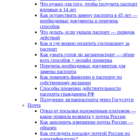
Что нужно для того, чтобы получить паспорт
впервые в 14 лет
Как осуществить замену паспорта в 45 лет —
необходимые документы и перечень
способов
Что делать, если украли паспорт — порядок
действий
Как и где можно оплатить госпошлину за
паспорт
Как узнать готов ли загранпаспорт — обзор
всех способов + онлайн проверка
Перечень необходимых документов для
замены паспорта
Как поменять фамилию в паспорте по
собственному желанию
Способы проверки действительности
паспорта гражданина РФ
Получение загранпаспорта через Госуслуги
Почта
Отказ от посылки наложенным платежом —
какие правила возврата у почты России
Как заполнить извещение почты России —
образец
Как отследить посылку почтой России по
идентификатору?