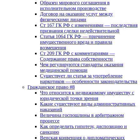
Образец мирового соглашения в
исполнительном производстве
Договор на оказание услуг между
физическими лицами
Ст 167 ГК РФ с изменениями — последствия
признания сделки недействительной
Статья 1064 ГК РФ — причинение
имущественного вреда и правила
возмещения
Ст 209 ГК РФ с комментариями —
Содержание права собственности
Чем регулируются стандарты оказания
медицинской помощи
Существует ли статья за употребление
наркотиков — особенности законодательства
Гражданское право #8
Что относится к недвижимому имуществу с
юридической точки зрения
Какие существуют виды административных
наказаний
Величина госпошлины в арбитражном
процессе
Как определить гипотезу, диспозицию и
санкцию
Венская конвенция о дипломатических