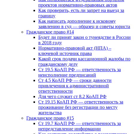
проектов нормативно-правовых актов
Как проверить, есть ли запрет на выезд за
границу
Как написать дополнение к исковому
заявлению в суд — образец и советы юриста
Гражданское право #14
Будет ли принят закон о тунеядстве в России
в 2018 году
Нормативно-правовой акт (НПА) –
ключевой источник права
Какой срок подачи кассационной жалобы по
гражданскому делу
Ст 19.5 КоАП РФ — ответственность за
неисполнение предписаний
Ст 4.5 КоАП РФ — сроки давности
привлечения к административной
ответственности
Для чего служит ст 8.2 КоАП РФ
Ст 19.15 КоАП РФ — ответственность за
проживание без регистрации по месту
жительства
Гражданское право #15
Ст 19.7 КоАП РФ — ответственность за
непредставление информации