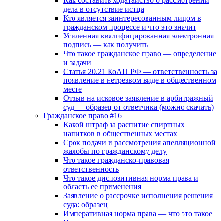
Как составить ходатайство о рассмотрении
дела в отсутствие истца
Кто является заинтересованным лицом в
гражданском процессе и что это значит
Усиленная квалифицированная электронная
подпись — как получить
Что такое гражданское право — определение
и задачи
Статья 20.21 КоАП РФ — ответственность за
появление в нетрезвом виде в общественном
месте
Отзыв на исковое заявление в арбитражный
суд — образец от ответчика (можно скачать)
Гражданское право #16
Какой штраф за распитие спиртных
напитков в общественных местах
Срок подачи и рассмотрения апелляционной
жалобы по гражданскому делу
Что такое гражданско-правовая
ответственность
Что такое диспозитивная норма права и
область ее применения
Заявление о рассрочке исполнения решения
суда: образец
Императивная норма права — что это такое