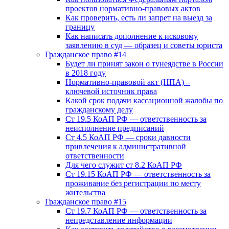
проектов нормативно-правовых актов
Как проверить, есть ли запрет на выезд за
границу
Как написать дополнение к исковому
заявлению в суд — образец и советы юриста
Гражданское право #14
Будет ли принят закон о тунеядстве в России
в 2018 году
Нормативно-правовой акт (НПА) –
ключевой источник права
Какой срок подачи кассационной жалобы по
гражданскому делу
Ст 19.5 КоАП РФ — ответственность за
неисполнение предписаний
Ст 4.5 КоАП РФ — сроки давности
привлечения к административной
ответственности
Для чего служит ст 8.2 КоАП РФ
Ст 19.15 КоАП РФ — ответственность за
проживание без регистрации по месту
жительства
Гражданское право #15
Ст 19.7 КоАП РФ — ответственность за
непредставление информации