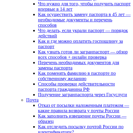
Что нужно для того, чтобы получить паспорт
впервые в 14 лет
Как осуществить замену паспорта в 45 лет —
необходимые документы и перечень
способов
Что делать, если украли паспорт — порядок
действий
Как и где можно оплатить госпошлину за
паспорт
Как узнать готов ли загранпаспорт — обзор
всех способов + онлайн проверка
Перечень необходимых документов для
замены паспорта
Как поменять фамилию в паспорте по
собственному желанию
Способы проверки действительности
паспорта гражданина РФ
Получение загранпаспорта через Госуслуги
Почта
Отказ от посылки наложенным платежом —
какие правила возврата у почты России
Как заполнить извещение почты России —
образец
Как отследить посылку почтой России по
идентификатору?