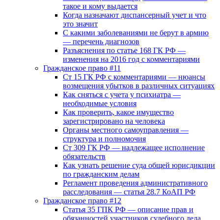
такое и кому выдается
Когда назначают диспансерный учет и что
это значит
С какими заболеваниями не берут в армию
— перечень диагнозов
Разъяснения по статье 168 ГК РФ —
изменения на 2016 год с комментариями
Гражданское право #11
Ст 15 ГК РФ с комментариями — нюансы
возмещения убытков в различных ситуациях
Как сняться с учета у психиатра —
необходимые условия
Как проверить, какое имущество
зарегистрировано на человека
Органы местного самоуправления —
структура и полномочия
Ст 309 ГК РФ — надлежащее исполнение
обязательств
Как узнать решение суда общей юрисдикции
по гражданским делам
Регламент проведения административного
расследования — статья 28.7 КоАП РФ
Гражданское право #12
Статья 35 ГПК РФ — описание прав и
обязанностей участников судебного дела