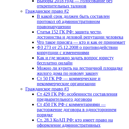
Выборы 2018 года — голосование без
открепительных талонов
Гражданское право #2
В какой срок должен быть составлен
протокол об административном
правонарушении
Статья 152 ГК РФ: защита чести,
достоинства и деловой репутации человека
Что такое присяга — кто и как ее принимает
ФЗ 273 от 25.12.2008 о противодействии
коррупции с изменениями
Как и где можно задать вопрос юристу
бесплатно онлайн
Можно ли курить на лестничной площадке
жилого дома по новому закону
Ст 50 ГК РФ — коммерческие и
некоммерческие организации
Гражданское право #3
Ст 429 ГК РФ: особенности составления
предварительного договора
Ст 450 ГК РФ с комментариями —
расторжение договора в одностороннем
порядке
Ст. 28.3 КоАП РФ: кто имеет право на
оформление административных