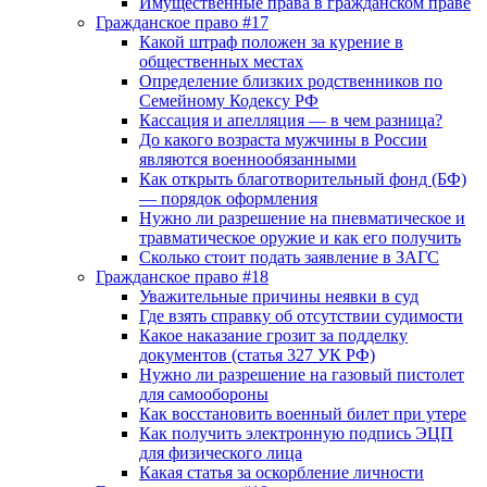
Имущественные права в гражданском праве
Гражданское право #17
Какой штраф положен за курение в
общественных местах
Определение близких родственников по
Семейному Кодексу РФ
Кассация и апелляция — в чем разница?
До какого возраста мужчины в России
являются военнообязанными
Как открыть благотворительный фонд (БФ)
— порядок оформления
Нужно ли разрешение на пневматическое и
травматическое оружие и как его получить
Сколько стоит подать заявление в ЗАГС
Гражданское право #18
Уважительные причины неявки в суд
Где взять справку об отсутствии судимости
Какое наказание грозит за подделку
документов (статья 327 УК РФ)
Нужно ли разрешение на газовый пистолет
для самообороны
Как восстановить военный билет при утере
Как получить электронную подпись ЭЦП
для физического лица
Какая статья за оскорбление личности