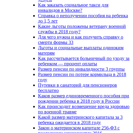
Как заказать социальное такси для
инвалидов в Москве?
Справка о неполучении пособия на ребенка
до 1,5 лет
Какие льготы положены ветерану военной
службы в 2018 году?
Для чего нужна и как получить справку о
смерти формы 33
Льготы и социальные выплаты одиноким
матерям
Как рассчитывается больничный по уходу за
ребенком — процент оплаты
Размер пенсии по инвалидности 3 группы
Размер пенсии по потере кормильца в 2018
году
Путевки в санаторий для пенсионеров
бесплатно
Каков размер единовременного пособия при
рождении ребенка в 2018 году в России
Как происходит возмещение вреда здоровью
по военной травме
Какой размер материнского капитала за 3
ребенка ожидается в 2018 году
Закон о материнском капитале 256-ФЗ с