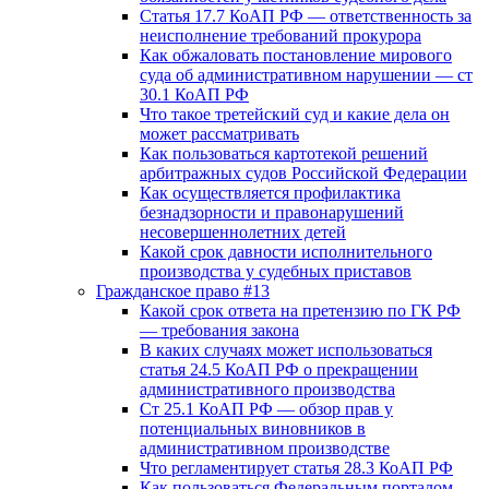
Статья 17.7 КоАП РФ — ответственность за
неисполнение требований прокурора
Как обжаловать постановление мирового
суда об административном нарушении — ст
30.1 КоАП РФ
Что такое третейский суд и какие дела он
может рассматривать
Как пользоваться картотекой решений
арбитражных судов Российской Федерации
Как осуществляется профилактика
безнадзорности и правонарушений
несовершеннолетних детей
Какой срок давности исполнительного
производства у судебных приставов
Гражданское право #13
Какой срок ответа на претензию по ГК РФ
— требования закона
В каких случаях может использоваться
статья 24.5 КоАП РФ о прекращении
административного производства
Ст 25.1 КоАП РФ — обзор прав у
потенциальных виновников в
административном производстве
Что регламентирует статья 28.3 КоАП РФ
Как пользоваться Федеральным порталом