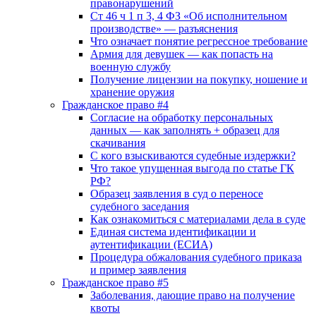
правонарушений
Ст 46 ч 1 п 3, 4 ФЗ «Об исполнительном
производстве» — разъяснения
Что означает понятие регрессное требование
Армия для девушек — как попасть на
военную службу
Получение лицензии на покупку, ношение и
хранение оружия
Гражданское право #4
Согласие на обработку персональных
данных — как заполнять + образец для
скачивания
С кого взыскиваются судебные издержки?
Что такое упущенная выгода по статье ГК
РФ?
Образец заявления в суд о переносе
судебного заседания
Как ознакомиться с материалами дела в суде
Единая система идентификации и
аутентификации (ЕСИА)
Процедура обжалования судебного приказа
и пример заявления
Гражданское право #5
Заболевания, дающие право на получение
квоты