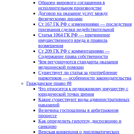
Образец мирового соглашения в
исполнительном производстве
Договор на оказание услуг между
физическими лицами
Ст 167 ГК РФ с изменениями — последствия
признания сделки недействительной
Статья 1064 ГК РФ — причинение
имущественного вреда и правила
возмещения
Ст 209 ГК РФ с комментариями —
Содержание права собственности
Чем регулируются стандарты оказания
медицинской помощи
Существует ли статья за употребление
наркотиков — особенности законодательства
Гражданское право #8
Что относится к недвижимому имуществу с
юридической точки зрения
Какие существуют виды административных
наказаний
Величина госпошлины в арбитражном
процессе
Как определить гипотезу, диспозицию и
санкцию
Венская конвенция о дипломатических