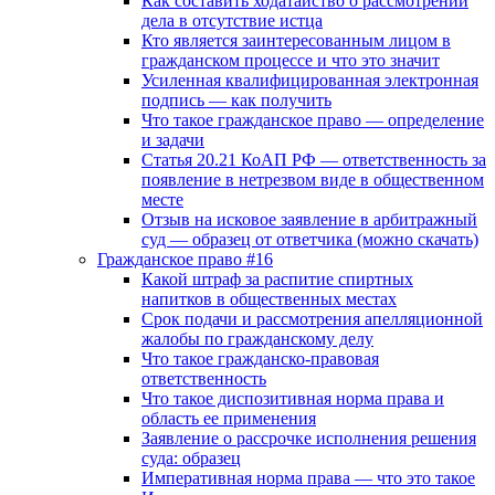
Как составить ходатайство о рассмотрении
дела в отсутствие истца
Кто является заинтересованным лицом в
гражданском процессе и что это значит
Усиленная квалифицированная электронная
подпись — как получить
Что такое гражданское право — определение
и задачи
Статья 20.21 КоАП РФ — ответственность за
появление в нетрезвом виде в общественном
месте
Отзыв на исковое заявление в арбитражный
суд — образец от ответчика (можно скачать)
Гражданское право #16
Какой штраф за распитие спиртных
напитков в общественных местах
Срок подачи и рассмотрения апелляционной
жалобы по гражданскому делу
Что такое гражданско-правовая
ответственность
Что такое диспозитивная норма права и
область ее применения
Заявление о рассрочке исполнения решения
суда: образец
Императивная норма права — что это такое