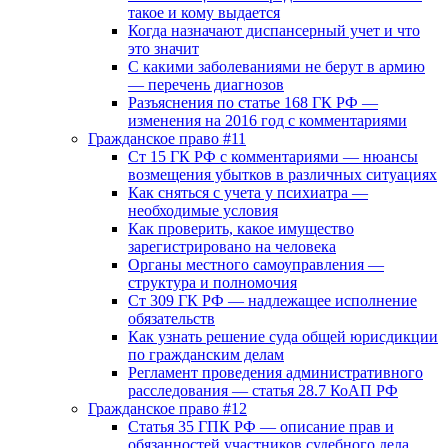
такое и кому выдается
Когда назначают диспансерный учет и что
это значит
С какими заболеваниями не берут в армию
— перечень диагнозов
Разъяснения по статье 168 ГК РФ —
изменения на 2016 год с комментариями
Гражданское право #11
Ст 15 ГК РФ с комментариями — нюансы
возмещения убытков в различных ситуациях
Как сняться с учета у психиатра —
необходимые условия
Как проверить, какое имущество
зарегистрировано на человека
Органы местного самоуправления —
структура и полномочия
Ст 309 ГК РФ — надлежащее исполнение
обязательств
Как узнать решение суда общей юрисдикции
по гражданским делам
Регламент проведения административного
расследования — статья 28.7 КоАП РФ
Гражданское право #12
Статья 35 ГПК РФ — описание прав и
обязанностей участников судебного дела