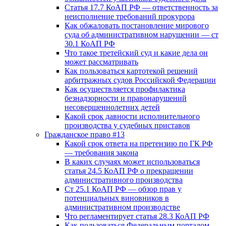
Статья 17.7 КоАП РФ — ответственность за
неисполнение требований прокурора
Как обжаловать постановление мирового
суда об административном нарушении — ст
30.1 КоАП РФ
Что такое третейский суд и какие дела он
может рассматривать
Как пользоваться картотекой решений
арбитражных судов Российской Федерации
Как осуществляется профилактика
безнадзорности и правонарушений
несовершеннолетних детей
Какой срок давности исполнительного
производства у судебных приставов
Гражданское право #13
Какой срок ответа на претензию по ГК РФ
— требования закона
В каких случаях может использоваться
статья 24.5 КоАП РФ о прекращении
административного производства
Ст 25.1 КоАП РФ — обзор прав у
потенциальных виновников в
административном производстве
Что регламентирует статья 28.3 КоАП РФ
Как пользоваться Федеральным порталом