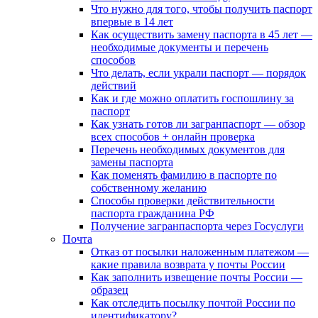
Что нужно для того, чтобы получить паспорт
впервые в 14 лет
Как осуществить замену паспорта в 45 лет —
необходимые документы и перечень
способов
Что делать, если украли паспорт — порядок
действий
Как и где можно оплатить госпошлину за
паспорт
Как узнать готов ли загранпаспорт — обзор
всех способов + онлайн проверка
Перечень необходимых документов для
замены паспорта
Как поменять фамилию в паспорте по
собственному желанию
Способы проверки действительности
паспорта гражданина РФ
Получение загранпаспорта через Госуслуги
Почта
Отказ от посылки наложенным платежом —
какие правила возврата у почты России
Как заполнить извещение почты России —
образец
Как отследить посылку почтой России по
идентификатору?