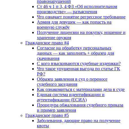
правонарушений
Ст 46 ч 1 п 3, 4 ФЗ «Об исполнительном
производстве» — разъяснения
Что означает понятие регрессное требование
Армия для девушек — как попасть на
военную службу
Получение лицензии на покупку, ношение и
хранение оружия
Гражданское право #4
Согласие на обработку персональных
данных — как заполнять + образец для
скачивания
С кого взыскиваются судебные издержки?
Что такое упущенная выгода по статье ГК
РФ?
Образец заявления в суд о переносе
судебного заседания
Как ознакомиться с материалами дела в суде
Единая система идентификации и
аутентификации (ЕСИА)
Процедура обжалования судебного приказа
и пример заявления
Гражданское право #5
Заболевания, дающие право на получение
квоты