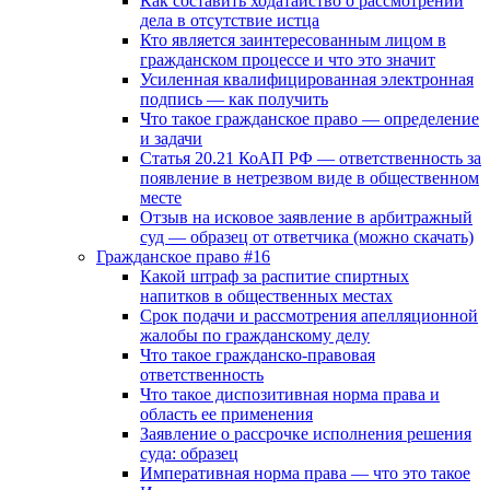
Как составить ходатайство о рассмотрении
дела в отсутствие истца
Кто является заинтересованным лицом в
гражданском процессе и что это значит
Усиленная квалифицированная электронная
подпись — как получить
Что такое гражданское право — определение
и задачи
Статья 20.21 КоАП РФ — ответственность за
появление в нетрезвом виде в общественном
месте
Отзыв на исковое заявление в арбитражный
суд — образец от ответчика (можно скачать)
Гражданское право #16
Какой штраф за распитие спиртных
напитков в общественных местах
Срок подачи и рассмотрения апелляционной
жалобы по гражданскому делу
Что такое гражданско-правовая
ответственность
Что такое диспозитивная норма права и
область ее применения
Заявление о рассрочке исполнения решения
суда: образец
Императивная норма права — что это такое