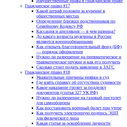
Имущественные права в гражданском праве
Гражданское право #17
Какой штраф положен за курение в
общественных местах
Определение близких родственников по
Семейному Кодексу РФ
Кассация и апелляция — в чем разница?
До какого возраста мужчины в России
являются военнообязанными
Как открыть благотворительный фонд (БФ)
— порядок оформления
Нужно ли разрешение на пневматическое и
травматическое оружие и как его получить
Сколько стоит подать заявление в ЗАГС
Гражданское право #18
Уважительные причины неявки в суд
Где взять справку об отсутствии судимости
Какое наказание грозит за подделку
документов (статья 327 УК РФ)
Нужно ли разрешение на газовый пистолет
для самообороны
Как восстановить военный билет при утере
Как получить электронную подпись ЭЦП
для физического лица
Какая статья за оскорбление личности