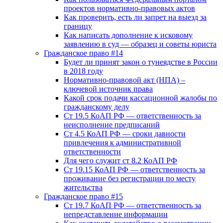
проектов нормативно-правовых актов
Как проверить, есть ли запрет на выезд за
границу
Как написать дополнение к исковому
заявлению в суд — образец и советы юриста
Гражданское право #14
Будет ли принят закон о тунеядстве в России
в 2018 году
Нормативно-правовой акт (НПА) –
ключевой источник права
Какой срок подачи кассационной жалобы по
гражданскому делу
Ст 19.5 КоАП РФ — ответственность за
неисполнение предписаний
Ст 4.5 КоАП РФ — сроки давности
привлечения к административной
ответственности
Для чего служит ст 8.2 КоАП РФ
Ст 19.15 КоАП РФ — ответственность за
проживание без регистрации по месту
жительства
Гражданское право #15
Ст 19.7 КоАП РФ — ответственность за
непредставление информации