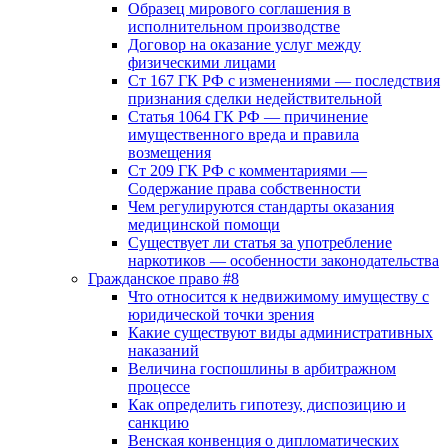
Образец мирового соглашения в
исполнительном производстве
Договор на оказание услуг между
физическими лицами
Ст 167 ГК РФ с изменениями — последствия
признания сделки недействительной
Статья 1064 ГК РФ — причинение
имущественного вреда и правила
возмещения
Ст 209 ГК РФ с комментариями —
Содержание права собственности
Чем регулируются стандарты оказания
медицинской помощи
Существует ли статья за употребление
наркотиков — особенности законодательства
Гражданское право #8
Что относится к недвижимому имуществу с
юридической точки зрения
Какие существуют виды административных
наказаний
Величина госпошлины в арбитражном
процессе
Как определить гипотезу, диспозицию и
санкцию
Венская конвенция о дипломатических