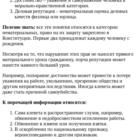
Достоинство – уважение и самоуважение человека в
морально-нравственной категории.
Деловая репутация – нематериальная оценка деловых
качеств физлица или юрлица.
Полезно знать:
все эти понятия относятся к категории
нематериальных, право на их защиту закреплено в
Конституции. Первые два принадлежат каждому человеку с
рождения.
Несмотря на то, что нарушение этих прав не наносит прямого
материального урона гражданину, порча репутации может
нанести намного больший урон.
Например, попирание достоинства может привести к потере
уважения на работе, увольнению, презрению общества и
другим неприятным последствиям. Иногда клевета может
даже стать причиной самоубийства.
К порочащей информации относятся:
Сама клевета и распространение слухов, например,
обвинение в недобросовестном исполнении работы.
Обвинение в измене или получении взятки.
В оскорблении по национальному признаку,
вероисповеданию и другим признакам.