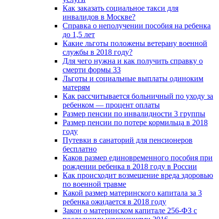
Как заказать социальное такси для
инвалидов в Москве?
Справка о неполучении пособия на ребенка
до 1,5 лет
Какие льготы положены ветерану военной
службы в 2018 году?
Для чего нужна и как получить справку о
смерти формы 33
Льготы и социальные выплаты одиноким
матерям
Как рассчитывается больничный по уходу за
ребенком — процент оплаты
Размер пенсии по инвалидности 3 группы
Размер пенсии по потере кормильца в 2018
году
Путевки в санаторий для пенсионеров
бесплатно
Каков размер единовременного пособия при
рождении ребенка в 2018 году в России
Как происходит возмещение вреда здоровью
по военной травме
Какой размер материнского капитала за 3
ребенка ожидается в 2018 году
Закон о материнском капитале 256-ФЗ с