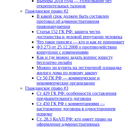
Выборы 2018 года — голосование без
открепительных талонов
Гражданское право #2
В какой срок должен быть составлен
протокол об административном
правонарушении
Статья 152 ГК РФ: защита чести,
достоинства и деловой репутации человека
Что такое присяга — кто и как ее принимает
ФЗ 273 от 25.12.2008 о противодействии
коррупции с изменениями
Как и где можно задать вопрос юристу
бесплатно онлайн
Можно ли курить на лестничной площадке
жилого дома по новому закону
Ст 50 ГК РФ — коммерческие и
некоммерческие организации
Гражданское право #3
Ст 429 ГК РФ: особенности составления
предварительного договора
Ст 450 ГК РФ с комментариями —
расторжение договора в одностороннем
порядке
Ст. 28.3 КоАП РФ: кто имеет право на
оформление административных