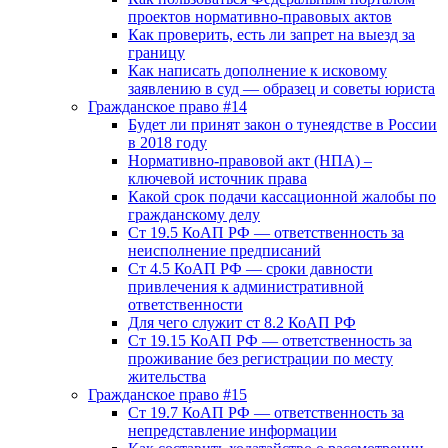
проектов нормативно-правовых актов
Как проверить, есть ли запрет на выезд за
границу
Как написать дополнение к исковому
заявлению в суд — образец и советы юриста
Гражданское право #14
Будет ли принят закон о тунеядстве в России
в 2018 году
Нормативно-правовой акт (НПА) –
ключевой источник права
Какой срок подачи кассационной жалобы по
гражданскому делу
Ст 19.5 КоАП РФ — ответственность за
неисполнение предписаний
Ст 4.5 КоАП РФ — сроки давности
привлечения к административной
ответственности
Для чего служит ст 8.2 КоАП РФ
Ст 19.15 КоАП РФ — ответственность за
проживание без регистрации по месту
жительства
Гражданское право #15
Ст 19.7 КоАП РФ — ответственность за
непредставление информации