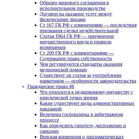
Образец мирового соглашения в
исполнительном производстве
Договор на оказание услуг между
физическими лицами
Ст 167 ГК РФ с изменениями — последствия
признания сделки недействительной
Статья 1064 ГК РФ — причинение
имущественного вреда и правила
возмещения
Ст 209 ГК РФ с комментариями —
Содержание права собственности
Чем регулируются стандарты оказания
медицинской помощи
Существует ли статья за употребление
наркотиков — особенности законодательства
Гражданское право #8
Что относится к недвижимому имуществу с
юридической точки зрения
Какие существуют виды административных
наказаний
Величина госпошлины в арбитражном
процессе
Как определить гипотезу, диспозицию и
санкцию
Венская конвенция о дипломатических