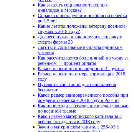
Как заказать социальное такси для
инвалидов в Москве?
Справка о неполучении пособия на ребенка
до 1,5 лет
Какие льготы положены ветерану военной
службы в 2018 году?
Для чего нужна и как получить справку о
смерти формы 33
Льготы и социальные выплаты одиноким
матерям
Как рассчитывается больничный по уходу за
ребенком — процент оплаты
Размер пенсии по инвалидности 3 группы
Размер пенсии по потере кормильца в 2018
году
Путевки в санаторий для пенсионеров
бесплатно
Каков размер единовременного пособия при
рождении ребенка в 2018 году в России
Как происходит возмещение вреда здоровью
по военной травме
Какой размер материнского капитала за 3
ребенка ожидается в 2018 году
Закон о материнском капитале 256-ФЗ с