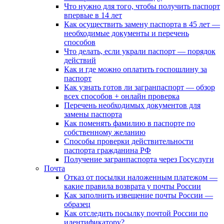
Что нужно для того, чтобы получить паспорт
впервые в 14 лет
Как осуществить замену паспорта в 45 лет —
необходимые документы и перечень
способов
Что делать, если украли паспорт — порядок
действий
Как и где можно оплатить госпошлину за
паспорт
Как узнать готов ли загранпаспорт — обзор
всех способов + онлайн проверка
Перечень необходимых документов для
замены паспорта
Как поменять фамилию в паспорте по
собственному желанию
Способы проверки действительности
паспорта гражданина РФ
Получение загранпаспорта через Госуслуги
Почта
Отказ от посылки наложенным платежом —
какие правила возврата у почты России
Как заполнить извещение почты России —
образец
Как отследить посылку почтой России по
идентификатору?