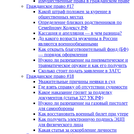
Имущественные права в гражданском праве
Гражданское право #17
Какой штраф положен за курение в
общественных местах
Определение близких родственников по
Семейному Кодексу РФ
Кассация и апелляция — в чем разница?
До какого возраста мужчины в России
являются военнообязанными
Как открыть благотворительный фонд (БФ)
— порядок оформления
Нужно ли разрешение на пневматическое и
травматическое оружие и как его получить
Сколько стоит подать заявление в ЗАГС
Гражданское право #18
Уважительные причины неявки в суд
Где взять справку об отсутствии судимости
Какое наказание грозит за подделку
документов (статья 327 УК РФ)
Нужно ли разрешение на газовый пистолет
для самообороны
Как восстановить военный билет при утере
Как получить электронную подпись ЭЦП
для физического лица
Какая статья за оскорбление личности