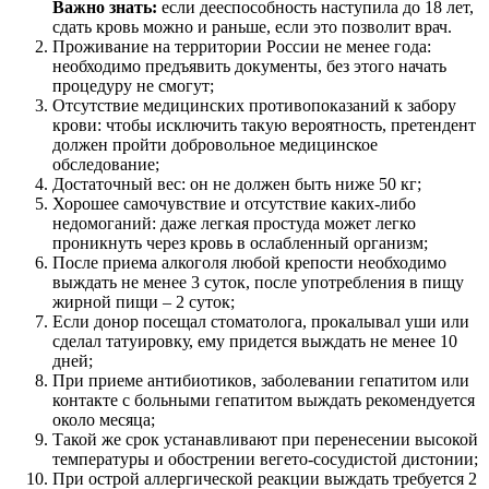
Важно знать:
если дееспособность наступила до 18 лет,
сдать кровь можно и раньше, если это позволит врач.
Проживание на территории России не менее года:
необходимо предъявить документы, без этого начать
процедуру не смогут;
Отсутствие медицинских противопоказаний к забору
крови: чтобы исключить такую вероятность, претендент
должен пройти добровольное медицинское
обследование;
Достаточный вес: он не должен быть ниже 50 кг;
Хорошее самочувствие и отсутствие каких-либо
недомоганий: даже легкая простуда может легко
проникнуть через кровь в ослабленный организм;
После приема алкоголя любой крепости необходимо
выждать не менее 3 суток, после употребления в пищу
жирной пищи – 2 суток;
Если донор посещал стоматолога, прокалывал уши или
сделал татуировку, ему придется выждать не менее 10
дней;
При приеме антибиотиков, заболевании гепатитом или
контакте с больными гепатитом выждать рекомендуется
около месяца;
Такой же срок устанавливают при перенесении высокой
температуры и обострении вегето-сосудистой дистонии;
При острой аллергической реакции выждать требуется 2