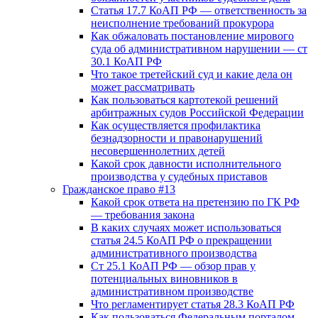
Статья 17.7 КоАП РФ — ответственность за
неисполнение требований прокурора
Как обжаловать постановление мирового
суда об административном нарушении — ст
30.1 КоАП РФ
Что такое третейский суд и какие дела он
может рассматривать
Как пользоваться картотекой решений
арбитражных судов Российской Федерации
Как осуществляется профилактика
безнадзорности и правонарушений
несовершеннолетних детей
Какой срок давности исполнительного
производства у судебных приставов
Гражданское право #13
Какой срок ответа на претензию по ГК РФ
— требования закона
В каких случаях может использоваться
статья 24.5 КоАП РФ о прекращении
административного производства
Ст 25.1 КоАП РФ — обзор прав у
потенциальных виновников в
административном производстве
Что регламентирует статья 28.3 КоАП РФ
Как пользоваться Федеральным порталом