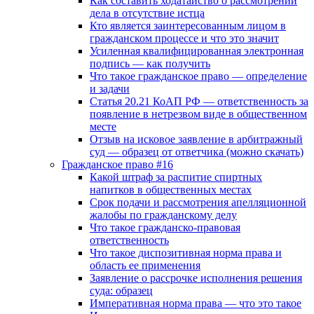
Как составить ходатайство о рассмотрении
дела в отсутствие истца
Кто является заинтересованным лицом в
гражданском процессе и что это значит
Усиленная квалифицированная электронная
подпись — как получить
Что такое гражданское право — определение
и задачи
Статья 20.21 КоАП РФ — ответственность за
появление в нетрезвом виде в общественном
месте
Отзыв на исковое заявление в арбитражный
суд — образец от ответчика (можно скачать)
Гражданское право #16
Какой штраф за распитие спиртных
напитков в общественных местах
Срок подачи и рассмотрения апелляционной
жалобы по гражданскому делу
Что такое гражданско-правовая
ответственность
Что такое диспозитивная норма права и
область ее применения
Заявление о рассрочке исполнения решения
суда: образец
Императивная норма права — что это такое