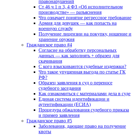
правонарушений
Ст 46 ч 1 п 3, 4 ФЗ «Об исполнительном
производстве» — разъяснения
Что означает понятие регрессное требование
Армия для девушек — как попасть на
военную службу
Получение лицензии на покупку, ношение и
хранение оружия
Гражданское право #4
Согласие на обработку персональных
данных — как заполнять + образец для
скачивания
С кого взыскиваются судебные издержки?
Что такое упущенная выгода по статье ГК
РФ?
Образец заявления в суд о переносе
судебного заседания
Как ознакомиться с материалами дела в суде
Единая система идентификации и
аутентификации (ЕСИА)
Процедура обжалования судебного приказа
и пример заявления
Гражданское право #5
Заболевания, дающие право на получение
квоты