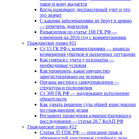
такое и кому выдается
Когда назначают диспансерный учет и что
это значит
С какими заболеваниями не берут в армию
— перечень диагнозов
Разъяснения по статье 168 ГК РФ —
изменения на 2016 год с комментариями
Гражданское право #11
Ст 15 ГК РФ с комментариями — нюансы
возмещения убытков в различных ситуациях
Как сняться с учета у психиатра —
необходимые условия
Как проверить, какое имущество
зарегистрировано на человека
Органы местного самоуправления —
структура и полномочия
Ст 309 ГК РФ — надлежащее исполнение
обязательств
Как узнать решение суда общей юрисдикции
по гражданским делам
Регламент проведения административного
расследования — статья 28.7 КоАП РФ
Гражданское право #12
Статья 35 ГПК РФ — описание прав и
обязанностей участников судебного дела