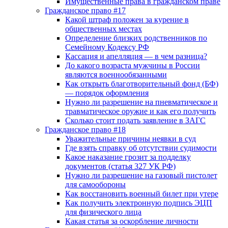
Имущественные права в гражданском праве
Гражданское право #17
Какой штраф положен за курение в
общественных местах
Определение близких родственников по
Семейному Кодексу РФ
Кассация и апелляция — в чем разница?
До какого возраста мужчины в России
являются военнообязанными
Как открыть благотворительный фонд (БФ)
— порядок оформления
Нужно ли разрешение на пневматическое и
травматическое оружие и как его получить
Сколько стоит подать заявление в ЗАГС
Гражданское право #18
Уважительные причины неявки в суд
Где взять справку об отсутствии судимости
Какое наказание грозит за подделку
документов (статья 327 УК РФ)
Нужно ли разрешение на газовый пистолет
для самообороны
Как восстановить военный билет при утере
Как получить электронную подпись ЭЦП
для физического лица
Какая статья за оскорбление личности