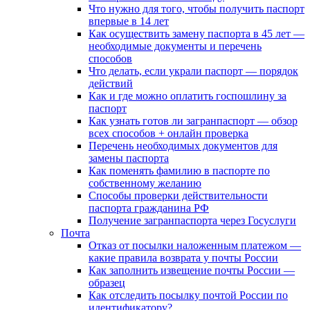
Что нужно для того, чтобы получить паспорт
впервые в 14 лет
Как осуществить замену паспорта в 45 лет —
необходимые документы и перечень
способов
Что делать, если украли паспорт — порядок
действий
Как и где можно оплатить госпошлину за
паспорт
Как узнать готов ли загранпаспорт — обзор
всех способов + онлайн проверка
Перечень необходимых документов для
замены паспорта
Как поменять фамилию в паспорте по
собственному желанию
Способы проверки действительности
паспорта гражданина РФ
Получение загранпаспорта через Госуслуги
Почта
Отказ от посылки наложенным платежом —
какие правила возврата у почты России
Как заполнить извещение почты России —
образец
Как отследить посылку почтой России по
идентификатору?