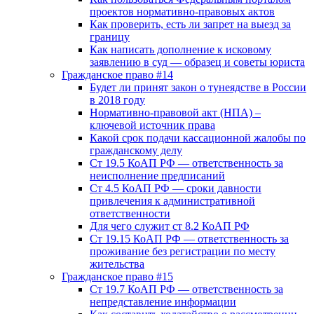
проектов нормативно-правовых актов
Как проверить, есть ли запрет на выезд за
границу
Как написать дополнение к исковому
заявлению в суд — образец и советы юриста
Гражданское право #14
Будет ли принят закон о тунеядстве в России
в 2018 году
Нормативно-правовой акт (НПА) –
ключевой источник права
Какой срок подачи кассационной жалобы по
гражданскому делу
Ст 19.5 КоАП РФ — ответственность за
неисполнение предписаний
Ст 4.5 КоАП РФ — сроки давности
привлечения к административной
ответственности
Для чего служит ст 8.2 КоАП РФ
Ст 19.15 КоАП РФ — ответственность за
проживание без регистрации по месту
жительства
Гражданское право #15
Ст 19.7 КоАП РФ — ответственность за
непредставление информации