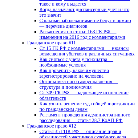
такое и кому выдается
Когда назначают диспансерный учет и что
это значит
С какими заболеваниями не берут в армию
— перечень диагнозов
Разъяснения по статье 168 ГК РФ —
изменения на 2016 год с комментариями
Гражданское право #11
Ст 15 ГК РФ с комментариями — нюансы
возмещения убытков в различных ситуациях
Как сняться с учета у психиатра —
необходимые условия
Как проверить, какое имущество
зарегистрировано на человека
Органы местного самоуправления —
структура и полномочия
Ст 309 ГК РФ — надлежащее исполнение
обязательств
Как узнать решение суда общей юрисдикции
по гражданским делам
Регламент проведения административного
расследования — статья 28.7 КоАП РФ
Гражданское право #12
Статья 35 ГПК РФ — описание прав и
обязанностей участников судебного дела