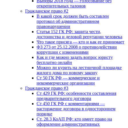
Выборы 2018 года — голосование без
открепительных талонов
Гражданское право #2
В какой срок должен быть составлен
протокол об административном
правонарушении
Статья 152 ГК РФ: защита чести,
достоинства и деловой репутации человека
Что такое присяга — кто и как ее принимает
ФЗ 273 от 25.12.2008 о противодействии
коррупции с изменениями
Как и где можно задать вопрос юристу
бесплатно онлайн
Можно ли курить на лестничной площадке
жилого дома по новому закону
Ст 50 ГК РФ — коммерческие и
некоммерческие организации
Гражданское право #3
Ст 429 ГК РФ: особенности составления
предварительного договора
Ст 450 ГК РФ с комментариями —
расторжение договора в одностороннем
порядке
Ст. 28.3 КоАП РФ: кто имеет право на
оформление административных