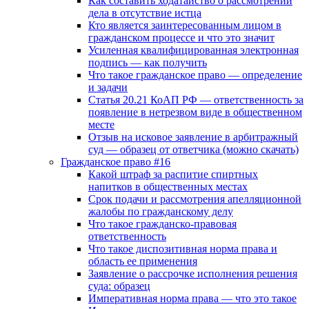
Как составить ходатайство о рассмотрении
дела в отсутствие истца
Кто является заинтересованным лицом в
гражданском процессе и что это значит
Усиленная квалифицированная электронная
подпись — как получить
Что такое гражданское право — определение
и задачи
Статья 20.21 КоАП РФ — ответственность за
появление в нетрезвом виде в общественном
месте
Отзыв на исковое заявление в арбитражный
суд — образец от ответчика (можно скачать)
Гражданское право #16
Какой штраф за распитие спиртных
напитков в общественных местах
Срок подачи и рассмотрения апелляционной
жалобы по гражданскому делу
Что такое гражданско-правовая
ответственность
Что такое диспозитивная норма права и
область ее применения
Заявление о рассрочке исполнения решения
суда: образец
Императивная норма права — что это такое