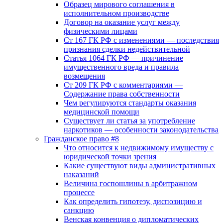
Образец мирового соглашения в
исполнительном производстве
Договор на оказание услуг между
физическими лицами
Ст 167 ГК РФ с изменениями — последствия
признания сделки недействительной
Статья 1064 ГК РФ — причинение
имущественного вреда и правила
возмещения
Ст 209 ГК РФ с комментариями —
Содержание права собственности
Чем регулируются стандарты оказания
медицинской помощи
Существует ли статья за употребление
наркотиков — особенности законодательства
Гражданское право #8
Что относится к недвижимому имуществу с
юридической точки зрения
Какие существуют виды административных
наказаний
Величина госпошлины в арбитражном
процессе
Как определить гипотезу, диспозицию и
санкцию
Венская конвенция о дипломатических