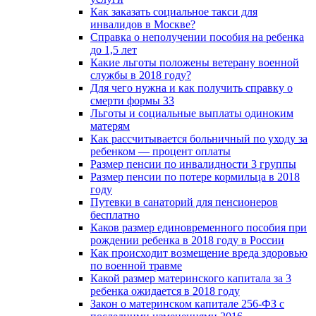
Как заказать социальное такси для
инвалидов в Москве?
Справка о неполучении пособия на ребенка
до 1,5 лет
Какие льготы положены ветерану военной
службы в 2018 году?
Для чего нужна и как получить справку о
смерти формы 33
Льготы и социальные выплаты одиноким
матерям
Как рассчитывается больничный по уходу за
ребенком — процент оплаты
Размер пенсии по инвалидности 3 группы
Размер пенсии по потере кормильца в 2018
году
Путевки в санаторий для пенсионеров
бесплатно
Каков размер единовременного пособия при
рождении ребенка в 2018 году в России
Как происходит возмещение вреда здоровью
по военной травме
Какой размер материнского капитала за 3
ребенка ожидается в 2018 году
Закон о материнском капитале 256-ФЗ с