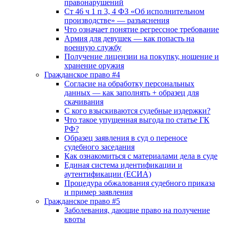
правонарушений
Ст 46 ч 1 п 3, 4 ФЗ «Об исполнительном
производстве» — разъяснения
Что означает понятие регрессное требование
Армия для девушек — как попасть на
военную службу
Получение лицензии на покупку, ношение и
хранение оружия
Гражданское право #4
Согласие на обработку персональных
данных — как заполнять + образец для
скачивания
С кого взыскиваются судебные издержки?
Что такое упущенная выгода по статье ГК
РФ?
Образец заявления в суд о переносе
судебного заседания
Как ознакомиться с материалами дела в суде
Единая система идентификации и
аутентификации (ЕСИА)
Процедура обжалования судебного приказа
и пример заявления
Гражданское право #5
Заболевания, дающие право на получение
квоты