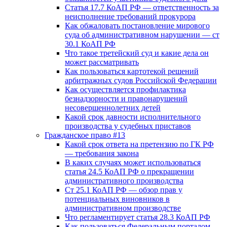
Статья 17.7 КоАП РФ — ответственность за
неисполнение требований прокурора
Как обжаловать постановление мирового
суда об административном нарушении — ст
30.1 КоАП РФ
Что такое третейский суд и какие дела он
может рассматривать
Как пользоваться картотекой решений
арбитражных судов Российской Федерации
Как осуществляется профилактика
безнадзорности и правонарушений
несовершеннолетних детей
Какой срок давности исполнительного
производства у судебных приставов
Гражданское право #13
Какой срок ответа на претензию по ГК РФ
— требования закона
В каких случаях может использоваться
статья 24.5 КоАП РФ о прекращении
административного производства
Ст 25.1 КоАП РФ — обзор прав у
потенциальных виновников в
административном производстве
Что регламентирует статья 28.3 КоАП РФ
Как пользоваться Федеральным порталом