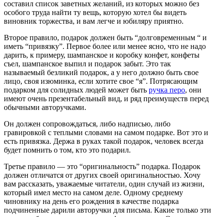
составил список заветных желаний, из которых можно без
особого труда найти ту вещь, которую хотел бы видеть
виновник торжества, и вам легче и юбиляру приятно.
Второе правило, подарок должен быть “долговременным “ и
иметь “привязку”. Первое более или менее ясно, что не надо
дарить, к примеру, шампанское и коробку конфет, конфеты
съел, шампанское выпил и подарок забыт. Это так
называемый безликий подарок, а у него должно быть свое
лицо, своя изюминка, если хотите свое “я”. Потрясающим
подарком для солидных людей может быть
ручка перо
, они
имеют очень презентабельный вид, и ряд преимуществ перед
обычными авторучками.
Он должен сопровождаться, либо надписью, либо
гравировкой с теплыми словами на самом подарке. Вот это и
есть привязка. Держа в руках такой подарок, человек всегда
будет помнить о том, кто это подарил.
Третье правило — это “оригинальность” подарка. Подарок
должен отличатся от других своей оригинальностью. Хочу
вам рассказать, уважаемые читатели, один случай из жизни,
который имел место на самом деле. Одному среднему
чиновнику на день его рождения в качестве подарка
подчиненные дарили авторучки для письма. Какие только эти