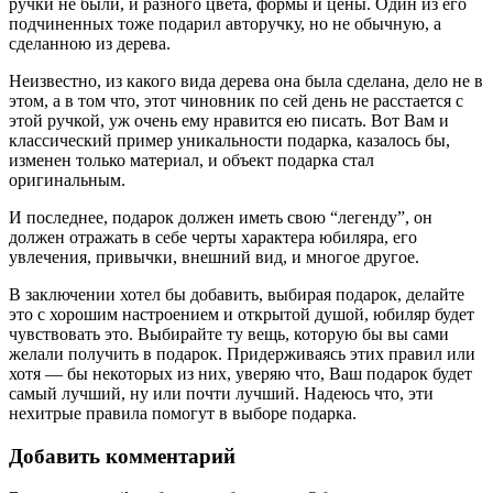
ручки не были, и разного цвета, формы и цены. Один из его
подчиненных тоже подарил авторучку, но не обычную, а
сделанною из дерева.
Неизвестно, из какого вида дерева она была сделана, дело не в
этом, а в том что, этот чиновник по сей день не расстается с
этой ручкой, уж очень ему нравится ею писать. Вот Вам и
классический пример уникальности подарка, казалось бы,
изменен только материал, и объект подарка стал
оригинальным.
И последнее, подарок должен иметь свою “легенду”, он
должен отражать в себе черты характера юбиляра, его
увлечения, привычки, внешний вид, и многое другое.
В заключении хотел бы добавить, выбирая подарок, делайте
это с хорошим настроением и открытой душой, юбиляр будет
чувствовать это. Выбирайте ту вещь, которую бы вы сами
желали получить в подарок. Придерживаясь этих правил или
хотя — бы некоторых из них, уверяю что, Ваш подарок будет
самый лучший, ну или почти лучший. Надеюсь что, эти
нехитрые правила помогут в выборе подарка.
Добавить комментарий