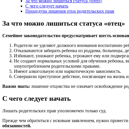
За что можно лишиться статуса «отец»
С чего следует начать
Процедура лишения отца родительских прав
За что можно лишиться статуса «отец»
Семейное законодательство предусматривает шесть основа
Родители не уделяют должного внимания воспитанию реб
Отказываются забирать ребенка из роддома, больницы, де
Избивают, унижают ребенка, угрожают ему или подверга
Не создают нормальных условий для обучения ребенка, в
злоупотреблением родительскими правами.
Имеют алкогольную или наркотическую зависимость.
Совершили преступное действие, посягающее на жизнь и 
Важно знать:
лишение отцовства не означает освобождение ро
С чего следует начать
Лишать родительских прав уполномочен только суд.
Прежде чем обратиться с исковым заявлением, нужно провести
обязанностей.