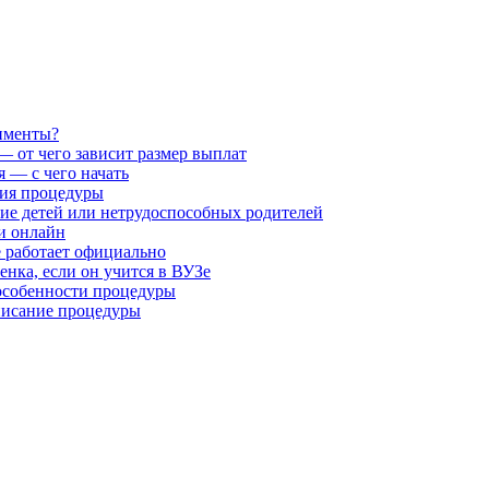
лименты?
— от чего зависит размер выплат
я — с чего начать
ния процедуры
ие детей или нетрудоспособных родителей
и онлайн
е работает официально
енка, если он учится в ВУЗе
 особенности процедуры
писание процедуры