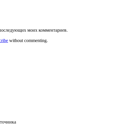
ля последующих моих комментариев.
cribe
without commenting.
сточника