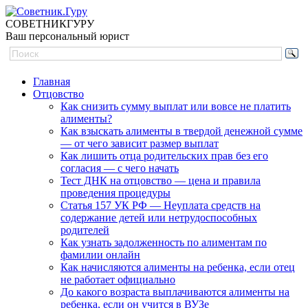
СОВЕТНИК
ГУРУ
Ваш персональный юрист
Главная
Отцовство
Как снизить сумму выплат или вовсе не платить
алименты?
Как взыскать алименты в твердой денежной сумме
— от чего зависит размер выплат
Как лишить отца родительских прав без его
согласия — с чего начать
Тест ДНК на отцовство — цена и правила
проведения процедуры
Статья 157 УК РФ — Неуплата средств на
содержание детей или нетрудоспособных
родителей
Как узнать задолженность по алиментам по
фамилии онлайн
Как начисляются алименты на ребенка, если отец
не работает официально
До какого возраста выплачиваются алименты на
ребенка, если он учится в ВУЗе