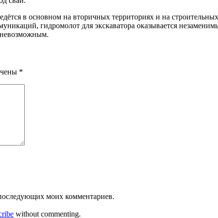
од сваи.
 ведётся в основном на вторичных территориях и на строительны
муникаций, гидромолот для экскаватора оказывается незаменимы
е невозможным.
ечены
*
ля последующих моих комментариев.
cribe
without commenting.