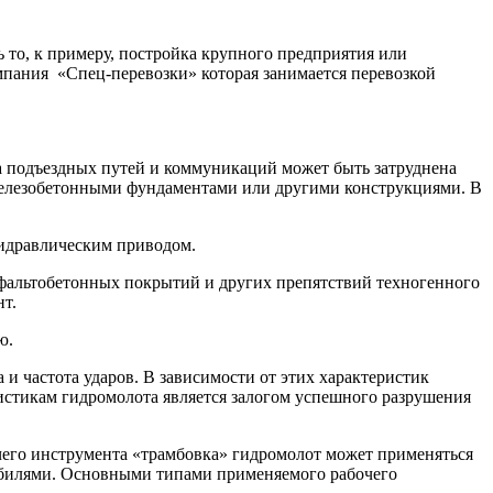
 то, к примеру, постройка крупного предприятия или
пания «Спец-перевозки» которая занимается перевозкой
ка подъездных путей и коммуникаций может быть затруднена
железобетонными фундаментами или другими конструкциями. В
гидравлическим приводом.
асфальтобетонных покрытий и других препятствий техногенного
нт.
ю.
и частота ударов. В зависимости от этих характеристик
истикам гидромолота является залогом успешного разрушения
чего инструмента «трамбовка» гидромолот может применяться
обилями. Основными типами применяемого рабочего