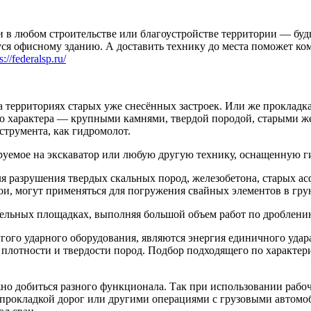
и в любом строительстве или благоустройстве территории — будь
я офисному зданию. А доставить технику до места поможет ком
s://federalsp.ru/
на территориях старых уже снесённых застроек. Или же проклад
го характера — крупными камнями, твердой породой, старыми 
струмента, как гидромолот.
ируемое на экскаватор или любую другую технику, оснащенную 
для разрушения твердых скальных пород, железобетона, старых 
ои, могут применяться для погружения свайных элементов в гру
тельных площадках, выполняя большой объем работ по дроблени
го ударного оборудования, являются энергия единичного удара 
плотности и твердости пород. Подбор подходящего по характер
но добиться разного функционала. Так при использовании рабо
 прокладкой дорог или другими операциями с грузовыми автом