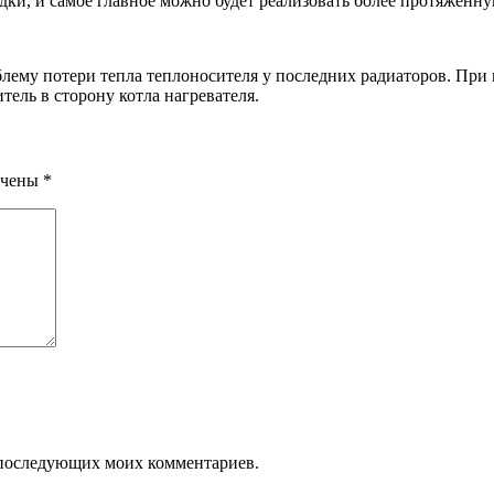
дки, и самое главное можно будет реализовать более протяжённ
лему потери тепла теплоносителя у последних радиаторов. При
тель в сторону котла нагревателя.
ечены
*
ля последующих моих комментариев.