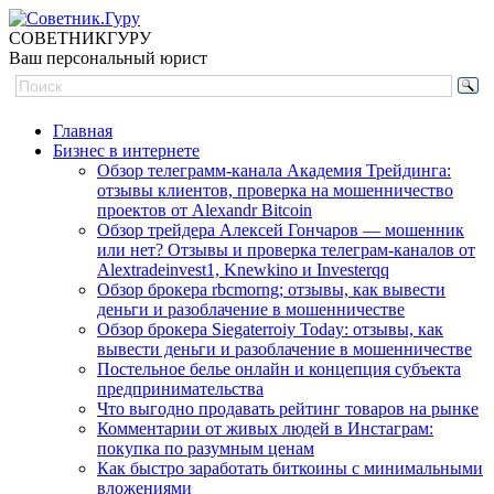
СОВЕТНИК
ГУРУ
Ваш персональный юрист
Главная
Бизнес в интернете
Обзор телеграмм-канала Академия Трейдинга:
отзывы клиентов, проверка на мошенничество
проектов от Alexandr Bitcoin
Обзор трейдера Алексей Гончаров — мошенник
или нет? Отзывы и проверка телеграм-каналов от
Alextradeinvest1, Knewkino и Investerqq
Обзор брокера rbcmorng; отзывы, как вывести
деньги и разоблачение в мошенничестве
Обзор брокера Siegaterroiy Today: отзывы, как
вывести деньги и разоблачение в мошенничестве
Постельное белье онлайн и концепция субъекта
предпринимательства
Что выгодно продавать рейтинг товаров на рынке
Комментарии от живых людей в Инстаграм:
покупка по разумным ценам
Как быстро заработать биткоины с минимальными
вложениями