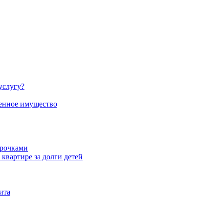
услугу?
енное имущество
срочками
квартире за долги детей
ита