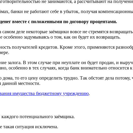
лаготворительностью не занимаются, а рассчитывают на получен
займах, банки не работают себе в убыток, получая компенсационн
денег вместе с положенными по договору процентами.
а самом деле некоторые заёмщики вовсе не стремятся возвращать 
 особенно задумываясь о том, как он будет их возвращать.
ость получателей кредитов. Кроме этого, применяются разнооб
мере.
ие залога. В этом случае при неуплате он будет продан, и выру
но, особенно в тех случаях, когда банк внимательно относится к
 дома, то его цену определить трудно. Так обстоят дела потому
 данной местности.
ования имущества бюджетному учреждению
.
у каждого потенциального заёмщика.
е такая ситуация исключена.