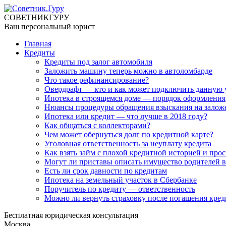
СОВЕТНИК
ГУРУ
Ваш персональный юрист
Главная
Кредиты
Кредиты под залог автомобиля
Заложить машину теперь можно в автоломбарде
Что такое рефинансирование?
Овердрафт — кто и как может подключить данную 
Ипотека в строящемся доме — порядок оформления
Нюансы процедуры обращения взыскания на залож
Ипотека или кредит — что лучше в 2018 году?
Как общаться с коллекторами?
Чем может обернуться долг по кредитной карте?
Уголовная ответственность за неуплату кредита
Как взять займ с плохой кредитной историей и про
Могут ли приставы описать имущество родителей в 
Есть ли срок давности по кредитам
Ипотека на земельный участок в Сбербанке
Поручитель по кредиту — ответственность
Можно ли вернуть страховку после погашения кред
Бесплатная юридическая консультация
Москва