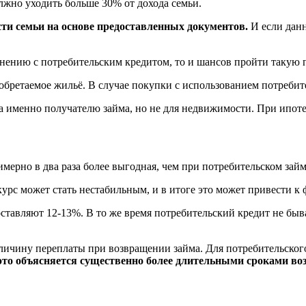
лжно уходить больше 30% от дохода семьи.
ти семьи на основе предоставленных документов.
И если данн
нению с потребительским кредитом, то и шансов пройти такую п
бретаемое жильё. В случае покупки с использованием потребите
 именно получателю займа, но не для недвижимости. При ипотеч
мерно в два раза более выгодная, чем при потребительском займ
 курс может стать нестабильным, и в итоге это может привести 
ставляют 12-13%. В то же время потребительский кредит не быва
величину переплаты при возвращении займа. Для потребительско
это объясняется существенно более длительными сроками воз