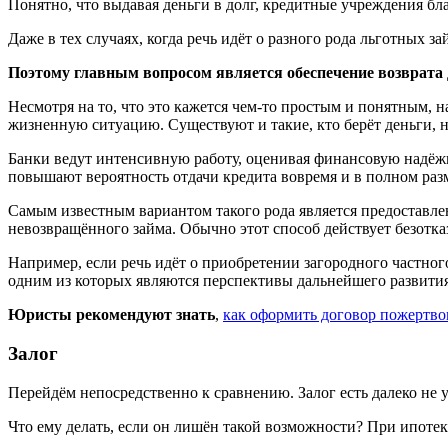
Понятно, что выдавая деньги в долг, кредитные учреждения б
Даже в тех случаях, когда речь идёт о разного рода льготных 
Поэтому главным вопросом является обеспечение возврата 
Несмотря на то, что это кажется чем-то простым и понятным, н
жизненную ситуацию. Существуют и такие, кто берёт деньги, не
Банки ведут интенсивную работу, оценивая финансовую надёжн
повышают вероятность отдачи кредита вовремя и в полном раз
Самым известным вариантом такого рода является предоставлен
невозвращённого займа. Обычно этот способ действует безотказ
Например, если речь идёт о приобретении загородного частного
одним из которых являются перспективы дальнейшего развития
Юристы рекомендуют знать
,
как оформить договор пожертв
Залог
Перейдём непосредственно к сравнению. Залог есть далеко не 
Что ему делать, если он лишён такой возможности? При ипотек